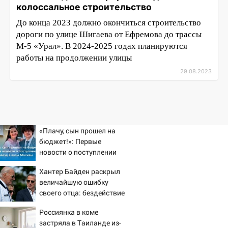
колоссальное строительство
До конца 2023 должно окончиться строительство
дороги по улице Шигаева от Ефремова до трассы
М-5 «Урал». В 2024-2025 годах планируются
работы на продолжении улицы
29.08.2023
«Плачу, сын прошел на
бюджет!»: Первые
новости о поступлении
детей звезд в вузы
Хантер Байден раскрыл
Москвы
величайшую ошибку
своего отца: бездействие
против Трампа
Россиянка в коме
застряла в Таиланде из-