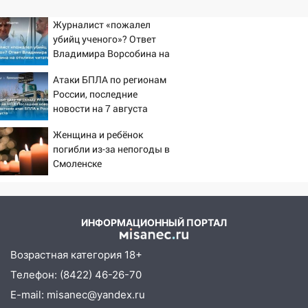
Журналист «пожалел
убийц ученого»? Ответ
Владимира Ворсобина на
отклики читателей
Атаки БПЛА по регионам
России, последние
новости на 7 августа
2026: последствия, атаки
Женщина и ребёнок
на склады Wildberries,
погибли из-за непогоды в
состояние пострадавших
Смоленске
ИНФОРМАЦИОННЫЙ ПОРТАЛ
Возрастная категория 18+
Телефон: (8422) 46-26-70
E-mail: misanec@yandex.ru