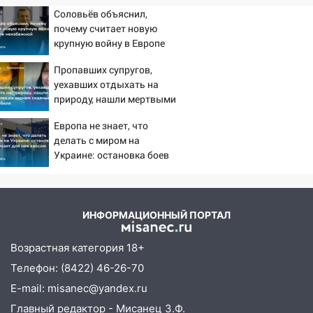
Соловьёв объяснил,
почему считает новую
крупную войну в Европе
неизбежной
Пропавших супругов,
уехавших отдыхать на
природу, нашли мертвыми
на заднем сиденье
Европа не знает, что
автомобиля
делать с миром на
Украине: остановка боев
грозит для нее хаосом
ИНФОРМАЦИОННЫЙ ПОРТАЛ
Возрастная категория 18+
Телефон: (8422) 46-26-70
E-mail: misanec@yandex.ru
Главный редактор - Мисанец З.Ф.