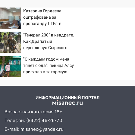
Катерина Гордеева
оштрафована за
пропаганду ЛГБТ в
интернете - Новости на
“Генерал 200” в квадрате.
Вести.ru
Как Драпатый
переплюнул Сырского
"С каждым годом меня
тянет сюда": певица Алсу
приехала в татарскую
деревню, где прошло ее
детство 07/08/2026 –
Новости
ИНФОРМАЦИОННЫЙ ПОРТАЛ
Возрастная категория 18+
Телефон: (8422) 46-26-70
E-mail: misanec@yandex.ru