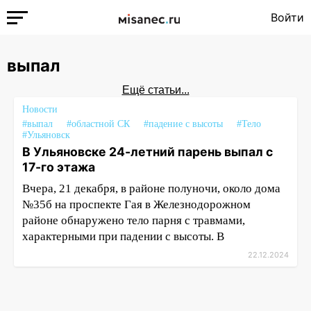
Войти
выпал
Ещё статьи...
Новости
#выпал
#областной СК
#падение с высоты
#Тело
#Ульяновск
В Ульяновске 24-летний парень выпал с
17-го этажа
Вчера, 21 декабря, в районе полуночи, около дома
№35б на проспекте Гая в Железнодорожном
районе обнаружено тело парня с травмами,
характерными при падении с высоты. В
22.12.2024