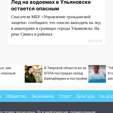
Лед на водоемах в Ульяновске
остается опасным
Спасатели МБУ «Управление гражданской
защиты» сообщают, что опасно выходить на лед
в акваториях в границах города Ульяновска. На
реке Свияга в районах
07.01.2025
ыл, как
В Тверской области из-за
"У
 опасный
БПЛА пострадал склад
Кт
Вайлдберриз и постройки
ви
в СНТ – Новости Твери и
Зе
городов Тверской
ма
области сегодня -
го
а
Общество
Экономика
Спорт
Культура
На до
Afanasy.biz – Тверские
новости. Новости
се права защищены. Вся информация, размещенная