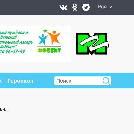
Войти
х
Гороскоп
и...