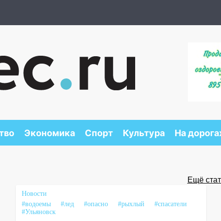
тво
Экономика
Спорт
Культура
На дорога
Ещё стать
Новости
#водоемы
#лед
#опасно
#рыхлый
#спасатели
#Ульяновск