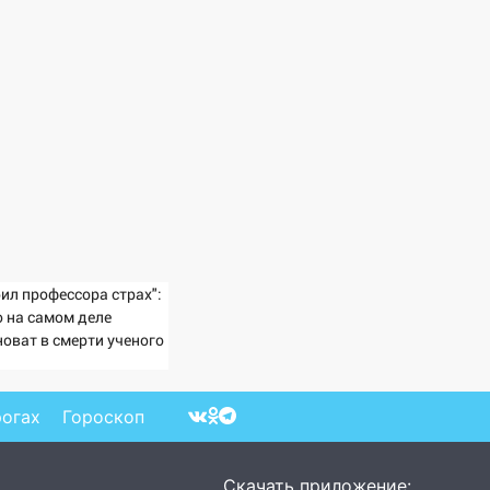
бил профессора страх":
о на самом деле
новат в смерти ученого
зина, остановившего
льчишек на поле с
рохом
рогах
Гороскоп
Скачать приложение: