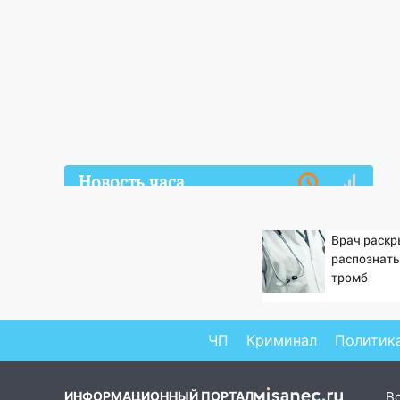
Новость часа
06.08.2026
11:30
Кабмин РФ разрешил до 1
Врач раскр
июля 2027 года импорт, выпуск
распознать
и обращение бензина Евро 2,
тромб
Евро 3, Евро 4
11:12
Соцсети: на Рябикова
ЧП
Криминал
Политик
автомобиль врезался в забор
10:27
Где есть бензин в
ИНФОРМАЦИОННЫЙ ПОРТАЛ
В