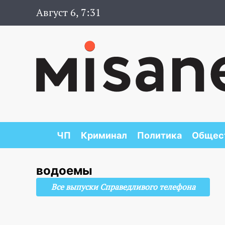
Август 6, 7:31
ЧП
Криминал
Политика
Общес
водоемы
Все выпуски Справедливого телефона