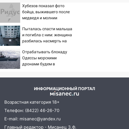
Хубезов показал фото
бойца, выжившего после
медведя и молнии
Пыталась спасти малыша
и погибла с ним: женщина
разбилась насмерть на
глазах у детей 06/08/2026
Отрабатывать блокаду
– Новости
Одессы морскими
дронами будем в
Заполярье? А еще дальше
забраться адмиралы не
пробовали?
ИНФОРМАЦИОННЫЙ ПОРТАЛ
Возрастная категория 18+
Телефон: (8422) 46-26-70
E-mail: misanec@yandex.ru
Главный редактор - Мисанец З.Ф.