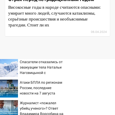
Високосные годы в народе считаются опасными:
умирает много людей, случаются катаклизмы,
серьёзные происшествия и необъяснимые
трагедии. Стоит ли их
06.04.2024
Спасатели отказались от
эвакуации тела Натальи
Наговицыной с
семитысячника
Атаки БПЛА по регионам
России, последние
новости на 7 августа
2026: последствия, атаки
Журналист «пожалел
на склады Wildberries,
убийц ученого»? Ответ
состояние пострадавших
Владимира Ворсобина на