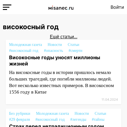
Войти
високосный год
Ещё статьи...
Молодежная газета
Новости
Статьи
#високосный год
#опасность
#смерти
Високосные годы уносят миллионы
жизней
На високосные годы в истории пришлось немало
больших трагедий, где погибли миллионы людей.
Вот несколько известных примеров. В високосном
1556 году в Китае
11.04.2024
Без рубрики
Молодежная газета
Новости
Статьи
#29 февраля
#високосный год
#легенды
#тайны
Страх перед нетрадиционным годом