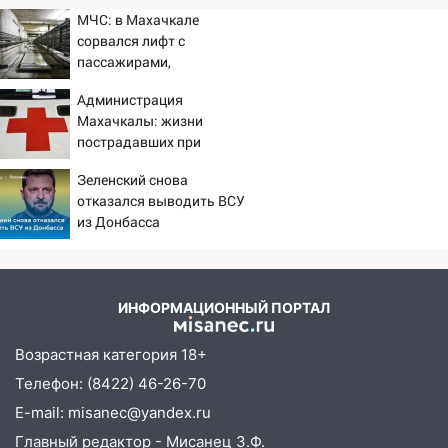
МЧС: в Махачкале
сорвался лифт с
пассажирами,
пострадали четыре
Администрация
человека
Махачкалы: жизни
пострадавших при
падении лифта ничто не
Зеленский снова
угрожает
отказался выводить ВСУ
из Донбасса
ИНФОРМАЦИОННЫЙ ПОРТАЛ
Возрастная категория 18+
Телефон: (8422) 46-26-70
E-mail: misanec@yandex.ru
Главный редактор - Мисанец З.Ф.