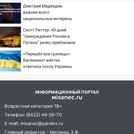
Дмитрий Медведев:
важнее всего
национальные интересы
России
Скотт Риттер: 40 дней
"принуждения России и
Путина" резко приблизили
крах режима Зеленского
«Перешёл все границы»:
Вагенкнехт жёстко
ответила послу Украины
ИНФОРМАЦИОННЫЙ ПОРТАЛ
Возрастная категория 18+
Телефон: (8422) 46-26-70
E-mail: misanec@yandex.ru
Главный редактор - Мисанец З.Ф.