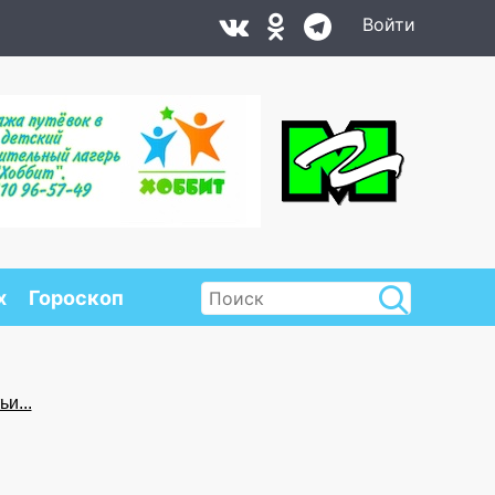
Войти
х
Гороскоп
и...