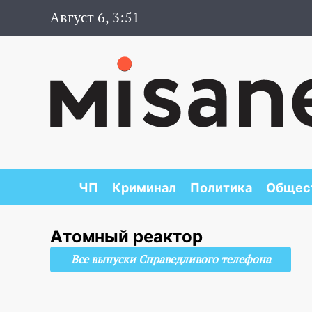
Август 6, 3:51
ЧП
Криминал
Политика
Общес
Атомный реактор
Все выпуски Справедливого телефона