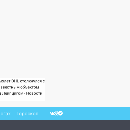
молет DHL столкнулся с
известным объектом
д Лейпцигом - Новости
Вести.ru
рогах
Гороскоп