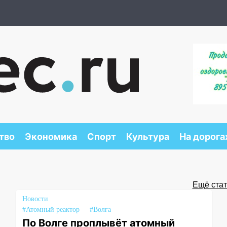
тво
Экономика
Спорт
Культура
На дорога
Ещё стать
Новости
#Атомный реактор
#Волга
По Волге проплывёт атомный