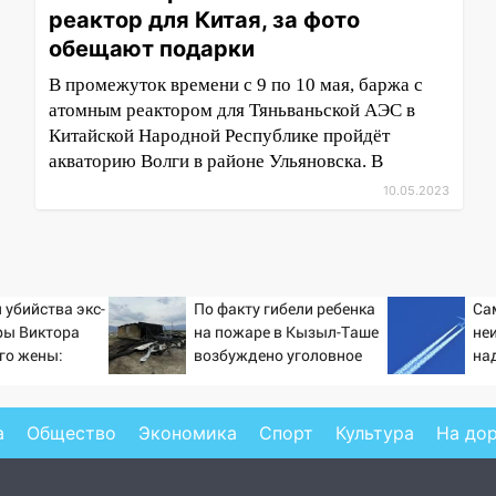
реактор для Китая, за фото
обещают подарки
В промежуток времени с 9 по 10 мая, баржа с
атомным реактором для Тяньваньской АЭС в
Китайской Народной Республике пройдёт
акваторию Волги в районе Ульяновска. В
10.05.2023
 убийства экс-
По факту гибели ребенка
Са
ры Виктора
на пожаре в Кызыл-Таше
не
его жены:
возбуждено уголовное
на
ирующих
дело
на 
вые
ти
а
Общество
Экономика
Спорт
Культура
На до