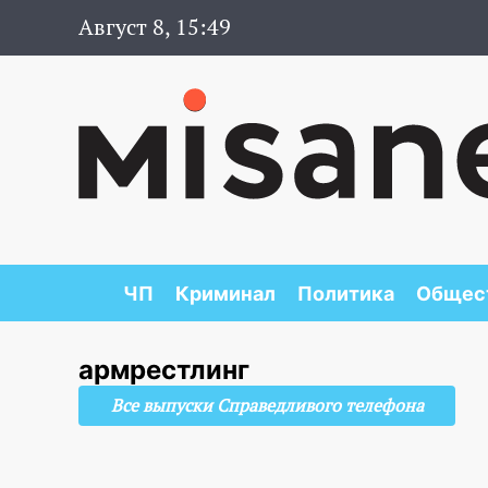
Август 8, 15:49
ЧП
Криминал
Политика
Общес
армрестлинг
Все выпуски Справедливого телефона