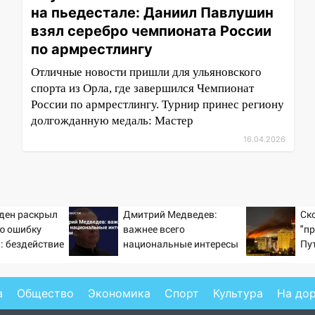
на пьедестале: Даниил Павлушин
взял серебро чемпионата России
по армрестлингу
Отличные новости пришли для ульяновского
спорта из Орла, где завершился Чемпионат
России по армрестлингу. Турнир принес региону
долгожданную медаль: Мастер
16.04.2026
ден раскрыл
Дмитрий Медведев:
Ско
ю ошибку
важнее всего
"п
: бездействие
национальные интересы
Пу
мпа
России
кр
а
Общество
Экономика
Спорт
Культура
На до