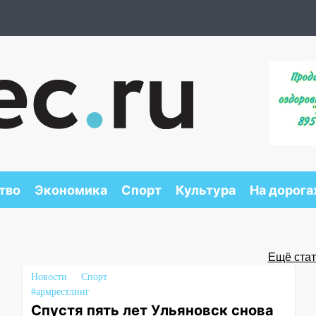
тво
Экономика
Спорт
Культура
На дорога
Ещё стать
Новости
Спорт
#армрестлинг
Спустя пять лет Ульяновск снова