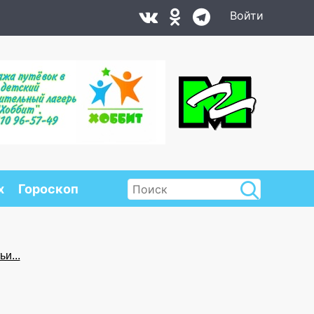
Войти
х
Гороскоп
и...