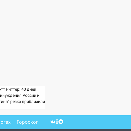
тт Риттер: 40 дней
ринуждения России и
тина" резко приблизили
ах режима Зеленского
рогах
Гороскоп