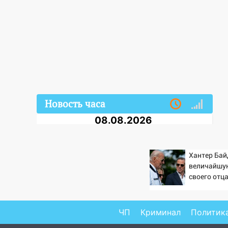
Новость часа
08.08.2026
17:15
В Ульяновской области
ремонтируют девять мостов:
Хантер Бай
один уже готов, ещё два —
величайшу
почти завершены
своего отца
17:00
«Ульяновскалипсис»:
против Тра
последствия урагана 8 августа
ЧП
Криминал
Политик
16:38
Прогноз погоды в