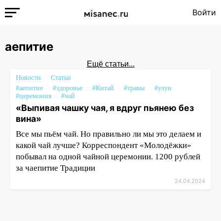
Войти
аепитие
Ещё статьи...
Новости
Статьи
#аепитие
#здоровье
#Китай
#травы
#улун
#церемония
#чай
«Выпивая чашку чая, я вдруг пьянею без
вина»
Все мы пьём чай. Но правильно ли мы это делаем и
какой чай лучше? Корреспондент «Молодёжки»
побывал на одной чайной церемонии. 1200 рублей
за чаепитие Традиции
24.04.2024