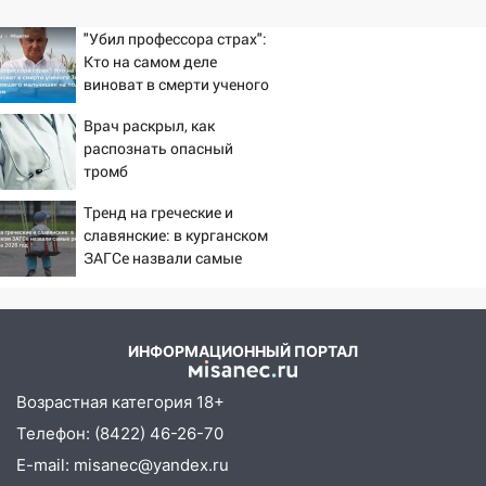
"Убил профессора страх":
Кто на самом деле
виноват в смерти ученого
Зезина, остановившего
Врач раскрыл, как
мальчишек на поле с
распознать опасный
горохом
тромб
Тренд на греческие и
славянские: в курганском
ЗАГСе назвали самые
редкие имена за 2026 год
ИНФОРМАЦИОННЫЙ ПОРТАЛ
Возрастная категория 18+
Телефон: (8422) 46-26-70
E-mail: misanec@yandex.ru