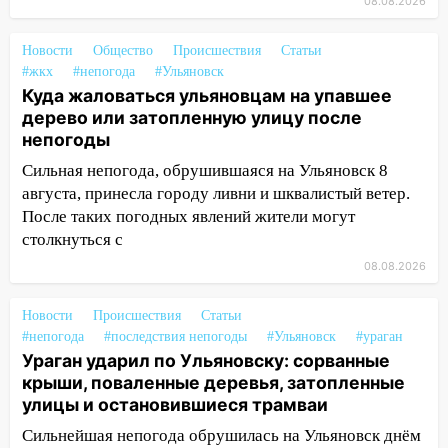
08.08.2026
13:46
Сильный ветер сорвал крышу с
СТО на проспекте Созидателей
Новости
Общество
Происшествия
Статьи
#жкх
#непогода
#Ульяновск
13:35
Непогода продолжает бить по
Куда жаловаться ульяновцам на упавшее
транспорту: в Ульяновске трамвай
дерево или затопленную улицу после
сошёл с рельсов
непогоды
13:22
Упавшие деревья перекрыли
Сильная непогода, обрушившаяся на Ульяновск 8
дороги в Ульяновске: фото
августа, принесла городу ливни и шквалистый ветер.
После таких погодных явлений жители могут
13:17
Непогода в Ульяновске не
столкнуться с
закончится сегодня: сильные ливни
сохранятся 9 августа
08.08.2026
13:15
Трижды «брал в долг» без спроса:
Новости
Происшествия
Статьи
житель Вешкаймского района похитил у
#непогода
#последствия непогоды
#Ульяновск
#ураган
знакомого 191 тысячу рублей
Ураган ударил по Ульяновску: сорванные
крыши, поваленные деревья, затопленные
13:14
Ураган оторвал светофор на
улицы и остановившиеся трамваи
проспекте Филатова в Ульяновске
Сильнейшая непогода обрушилась на Ульяновск днём
13:12
Дерево пробило крышу дома на