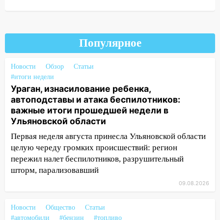
16:17
Мелекесский район первым в
Ульяновской области намолотил более
100 тысяч тонн зерна
Популярное
15:17
В колледжи и техникумы
Ульяновской области подали более 10
Новости
тысяч заявлений
Обзор
Статьи
#итоги недели
15:04
Фоторепортаж с улиц Ульяновска
Ураган, изнасилование ребенка,
после шторма: поваленные деревья и
автоподставы и атака беспилотников:
затопленные улицы
важные итоги прошедшей недели в
Ульяновской области
14:28
Ураган вырвал остановку на улице
Первая неделя августа принесла Ульяновской области
Деева в Заволжье
целую череду громких происшествий: регион
14:26
Жители Ульяновска сами
пережил налет беспилотников, разрушительный
пытаются расчистить ливнёвки, не
шторм, парализовавший
дождавшись коммунальщиков
09.08.2026
14:16
Шторм продолжает ломать город:
на улице Любови Шевцовой рухнул
Новости
Общество
Статьи
светофор
#автомобили
#бензин
#топливо