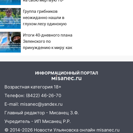
летнюю дочь и не мог
11:16
В Ульяновске ищут 37-летнего
Группа грибников
сдержать слезы
мужчину, пропавшего ещё 19 июля
неожиданно нашли в
глухом лесу одинокую
10:30
От мотофристайла до прогулки с
испуганную маленькую
хаски: куда сходить в Ульяновской
Итоги 40-дневного плана
девочку с игрушкой
области 8–9 августа
Зеленского по
принуждению к миру: как
10:11
Директора ульяновской
ответила Россия, полный
«Нефтяной топливной компании» будут
разбор провала операции
судить за неуплату 48,4 млн рублей
Украины от военкора
налогов
Коца
ИНФОРМАЦИОННЫЙ ПОРТАЛ
09:28
Дети на дорогах: пострадали
Возрастная категория 18+
велосипедисты, мотоциклисты и
пешеходы. Обзор крупных аварий в
Телефон: (8422) 46-26-70
Ульяновской области
E-mail: misanec@yandex.ru
08:30
Поджог со свечой, 16 сгоревших
Главный редактор - Мисанец З.Ф.
домов и выстрел за водку
Учредитель - ИП Мисанец Р.Р.
07:50
© 2014-2026 Новости Ульяновска онлайн
misanec.ru
Какая погоды будет днем 8