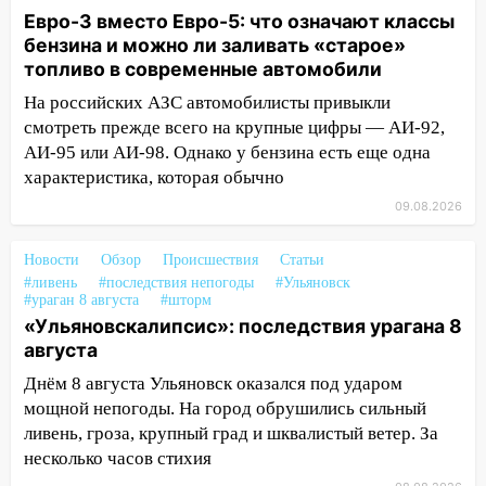
Евро-3 вместо Евро-5: что означают классы
14:14
Студента из Ульяновска обманули
бензина и можно ли заливать «старое»
мошенники под видом преподавателя
топливо в современные автомобили
14:12
Куда жаловаться ульяновцам на
На российских АЗС автомобилисты привыкли
упавшее дерево или затопленную улицу
смотреть прежде всего на крупные цифры — АИ-92,
после непогоды
АИ-95 или АИ-98. Однако у бензина есть еще одна
характеристика, которая обычно
13:59
В Новом городе ураганным
ветром сорвало опалубку со
09.08.2026
строящегося дома
Новости
Обзор
Происшествия
Статьи
13:54
В мэрии Ульяновска рассказали,
#ливень
#последствия непогоды
#Ульяновск
как устраняют последствия мощного
#ураган 8 августа
#шторм
шторма
«Ульяновскалипсис»: последствия урагана 8
августа
13:49
Стихия продолжает крушить
Ульяновск: дерево рухнуло на дом на
Днём 8 августа Ульяновск оказался под ударом
Орджоникидзе
мощной непогоды. На город обрушились сильный
ливень, гроза, крупный град и шквалистый ветер. За
13:47
На Нижней Террасе мощным
несколько часов стихия
ветром вырвало дерево с корнем