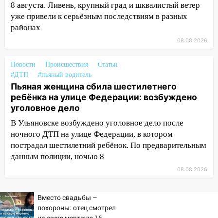
8 августа. Ливень, крупный град и шквалистый ветер
Новгородской в Ульяновске и рухнуло
уже привели к серьёзным последствиям в разных
на электрощит
районах
13:10
В Заволжском районе дерево
08.08.2026
упало во дворе
13:08
Новости
Ураган ударил по Ульяновску:
Происшествия
Статьи
#ДТП
#пьяный водитель
сорванные крыши, поваленные деревья,
Пьяная женщина сбила шестилетнего
затопленные улицы и остановившиеся
ребёнка на улице Федерации: возбуждено
трамваи
уголовное дело
12:17
Ульяновск накрыл крупный град:
В Ульяновске возбуждено уголовное дело после
после ливня город снова уходит под
ночного ДТП на улице Федерации, в котором
воду
пострадал шестилетний ребёнок. По предварительным
12:12
Прокуратура взяла на контроль
данным полиции, ночью 8
ДТП с шестилетним ребёнком на улице
08.08.2026
Федерации
12:01
Пьяная женщина сбила
Вместо свадьбы –
шестилетнего ребёнка на улице
похороны: отец смотрел
Федерации: возбуждено уголовное дело
на свою мертвую 16-