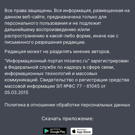
августа
Все права защищены. Вся информация, размещенная на
06:45
Императорский мост в
данном веб-сайте, предназначена только для
Ульяновске останется закрытым до
персонального пользования и не подлежит
утра 10 августа
дальнейшему воспроизведению и/или
распространению в какой-либо форме, иначе как с
05:18
Судьба готовит сюрприз: гороскоп
письменного разрешения редакции.
на 8 августа — кому повезет с
Редакция может не разделять мнение авторов.
деньгами, а кого ждет неожиданная
встреча
"Информационный портал misanec.ru" зарегистрирован
в Федеральной службе по надзору в сфере связи,
04:47
В Ульяновской области объявили
информационных технологий и массовых
ракетную опасность: звучат сирены
коммуникаций. Свидетельство о регистрации средства
массовой информации ЭЛ №ФС 77 - 61045 от
07.08.2026
05.03.2015
20:40
Ульяновские аграрии смогут
купить тракторы с отсрочкой платежа
Политика в отношении обработки персональных данных
до декабря
Скачать приложение:
19:34
В следственном управлении
состоялось торжественное
мероприятие, приуроченное к