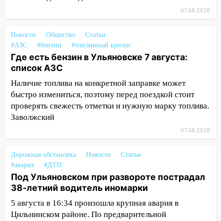
13:30
В Ульяновске транспортные
07.08.2026
полицейские проведут акцию «Час
пассажира»
Новости
Общество
Статьи
#АЗС
#бензин
#топливный кризис
13:20
В Ульяновске за один день
Где есть бензин в Ульяновске 7 августа:
обокрали женщину на пляже и
список АЗС
подростка в сквере
Наличие топлива на конкретной заправке может
13:01
В Димитровграде мужчина
быстро измениться, поэтому перед поездкой стоит
выбросил из машины страйкбольную
проверять свежесть отметки и нужную марку топлива.
гранату: его задержали
Заволжский
12:34
На Ульяновскую область
07.08.2026
надвигается сильнейшая непогода: град
и шквал до 27 м/с
Дорожная обстановка
Новости
Статьи
#авария
#ДТП
12:31
Ульяновец хотел купить иномарку
Под Ульяновском при развороте пострадал
из Европы и потерял 760 тысяч рублей
38-летний водитель иномарки
12:20
В Чердаклинском районе
5 августа в 16:34 произошла крупная авария в
столкнулись «Лада» и Chevrolet:
Цильнинском районе. По предварительной