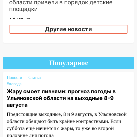
области привели в порядок детские
площадки
15:27
Прокуратура проверяет
капремонт школы в селе Кивать
Другие новости
15:08
В Кузоватово после прокурорской
проверки обновили разметку на
пешеходных переходах
Популярное
14:40
На проспекте Гая в Ульяновске
запретили остановку автомобилей на
50-метровом участке
Новости
Статьи
#погода
14:22
В Новом городе 8 августа пройдет
Жару смоет ливнями: прогноз погоды в
большой фестиваль «Наше время» с
Ульяновской области на выходные 8-9
мотофристайлом и концертом
августа
«Мураками»
Предстоящие выходные, 8 и 9 августа, в Ульяновской
14:04
Жару смоет ливнями: прогноз
области обещают быть крайне контрастными. Если
погоды в Ульяновской области на
суббота ещё начнётся с жары, то уже во второй
выходные 8-9 августа
половине дня погода