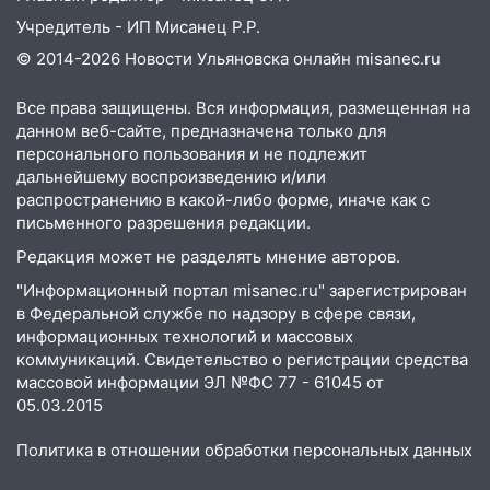
отличные шансы исправить старые
Учредитель - ИП Мисанец Р.Р.
ошибки
© 2014-2026 Новости Ульяновска онлайн
misanec.ru
06.08.2026
23:20
Прогноз погоды на 7 августа в
Все права защищены. Вся информация, размещенная на
Ульяновской области
данном веб-сайте, предназначена только для
персонального пользования и не подлежит
20:04
Ульяновцев приглашают на забег,
дальнейшему воспроизведению и/или
посвящённый Дню воздушного флота
распространению в какой-либо форме, иначе как с
России
письменного разрешения редакции.
19:12
В Ульяновской области
Редакция может не разделять мнение авторов.
руководителя частной компании
"Информационный портал misanec.ru" зарегистрирован
наказали за сокрытие прошлого своего
в Федеральной службе по надзору в сфере связи,
сотрудник
информационных технологий и массовых
коммуникаций. Свидетельство о регистрации средства
18:02
В Ульяновск едут звезды
массовой информации ЭЛ №ФС 77 - 61045 от
баскетбола!
05.03.2015
17:08
Ульяновский областной суд
Политика в отношении обработки персональных данных
оставил в силе приговор руководству
«УльяновскФармации» за махинации на