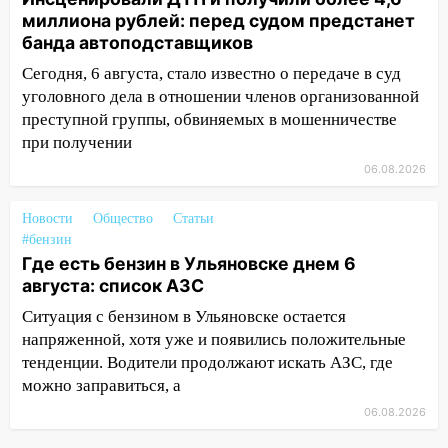
миллиона рублей: перед судом предстанет
11:16
В Ульяновске открыли памятную
банда автоподставщиков
доску декабристу Кондратию Рылееву
Сегодня, 6 августа, стало известно о передаче в суд
10:40
В Ульяновске спасатели ночью
уголовного дела в отношении членов организованной
нашли потерявшегося в заброшенных
преступной группы, обвиняемых в мошенничестве
садах 79-летнего мужчину
при получении
10:26
На нескольких улицах Ульяновска
06.08.2026
временно отключили холодную воду
Новости
Общество
Статьи
10:14
В Ульяновске двоих участников
#бензин
коррупционной схемы при ЦГКБ
Где есть бензин в Ульяновске днем 6
отправили в колонию на 7 и 8 лет
августа: список АЗС
09:52
Ночью беспилотники сбили над
Ситуация с бензином в Ульяновске остается
соседними Татарстаном и Саратовской
напряженной, хотя уже и появились положительные
областью
тенденции. Водители продолжают искать АЗС, где
можно заправиться, а
09:41
Диана Шурыгина уверовала в
Бога в СИЗО
06.08.2026