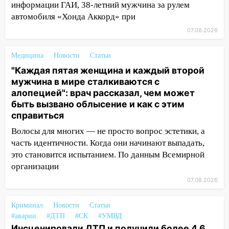
пострадал 14-летний подросток
информации ГАИ, 38-летний мужчина за рулем
автомобиля «Хонда Аккорд» при
12:00
Где есть бензин в Ульяновске 7
августа: список АЗС
07.08.2026
11:50
Заснул рядом с ребёнком и
Медицина
Новости
Статьи
случайно задушил его: суд вынес
"Каждая пятая женщина и каждый второй
приговор
мужчина в мире сталкиваются с
11:38
В Ленинском районе пожар
алопецией": врач рассказал, чем может
полностью уничтожил дачный дом и
быть вызвано облысение и как с этим
сарай
справиться
Волосы для многих — не просто вопрос эстетики, а
11:38
В Госдуме предложили отменить
часть идентичности. Когда они начинают выпадать,
ЕГЭ с 2027 года
это становится испытанием. По данным Всемирной
11:25
В Ульяновске ИИ будет выявлять
организации
нарушителей на контейнерных
07.08.2026
площадках
11:20
Ульяновская шахматистка
Криминал
Новости
Статьи
Валерия Клейменова выиграла два
#аварии
#ДТП
#СК
#УМВД
золота в составе сборной мира
Инсценировали ДТП и получили более 4,6