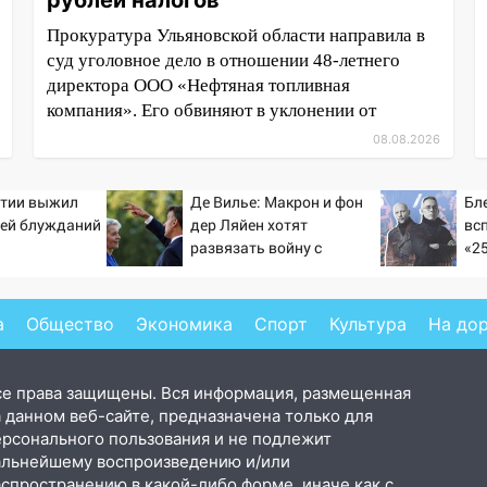
рублей налогов
Прокуратура Ульяновской области направила в
суд уголовное дело в отношении 48-летнего
директора ООО «Нефтяная топливная
компания». Его обвиняют в уклонении от
08.08.2026
утии выжил
Де Вилье: Макрон и фон
Бл
ней блужданий
дер Ляйен хотят
вс
развязать войну с
«2
Россией
(ч
а
Общество
Экономика
Спорт
Культура
На до
се права защищены. Вся информация, размещенная
 данном веб-сайте, предназначена только для
ерсонального пользования и не подлежит
альнейшему воспроизведению и/или
аспространению в какой-либо форме, иначе как с