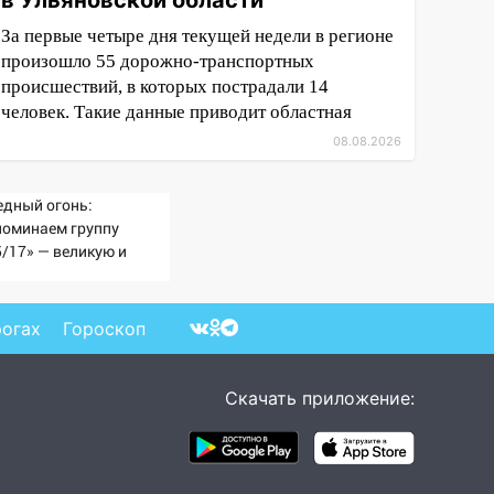
в Ульяновской области
За первые четыре дня текущей недели в регионе
произошло 55 дорожно-транспортных
происшествий, в которых пострадали 14
человек. Такие данные приводит областная
08.08.2026
едный огонь:
поминаем группу
5/17» — великую и
асто) ужасную
рогах
Гороскоп
Скачать приложение: