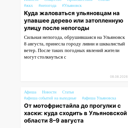
остановившиеся трамваи
#жкх
#непогода
#Ульяновск
Куда жаловаться ульяновцам на
12:17
Ульяновск накрыл
упавшее дерево или затопленную
крупный град: после ливня
улицу после непогоды
город снова уходит под воду
Сильная непогода, обрушившаяся на Ульяновск
12:12
Прокуратура взяла на
8 августа, принесла городу ливни и шквалистый
контроль ДТП с шестилетним
ветер. После таких погодных явлений жители
ребёнком на улице Федерации
могут столкнуться с
12:01
Пьяная женщина сбила
шестилетнего ребёнка на
улице Федерации: возбуждено
08.08.2026
уголовное дело
11:16
В Ульяновске ищут 37-
Афиша
Новости
Статьи
летнего мужчину, пропавшего
#афиша событий на выходные
#афиша Ульяновска
ещё 19 июля
От мотофристайла до прогулки с
хаски: куда сходить в Ульяновской
10:30
От мотофристайла до
области 8–9 августа
прогулки с хаски: куда сходить
в Ульяновской области 8–9