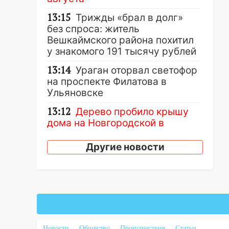
13:15
Трижды «брал в долг»
без спроса: житель
Вешкаймского района похитил
у знакомого 191 тысячу рублей
13:14
Ураган оторвал светофор
на проспекте Филатова в
Ульяновске
13:12
Дерево пробило крышу
дома на Новгородской в
Ульяновске и рухнуло на
электрощит
Другие новости
13:10
В Заволжском районе
дерево упало во дворе
13:08
Ураган ударил по
Ульяновску: сорванные крыши,
поваленные деревья,
затопленные улицы и
Новости
Общество
Происшествия
Статьи