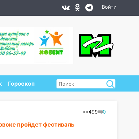
Войти
х
Гороскоп
499
0
новске пройдет фестиваль