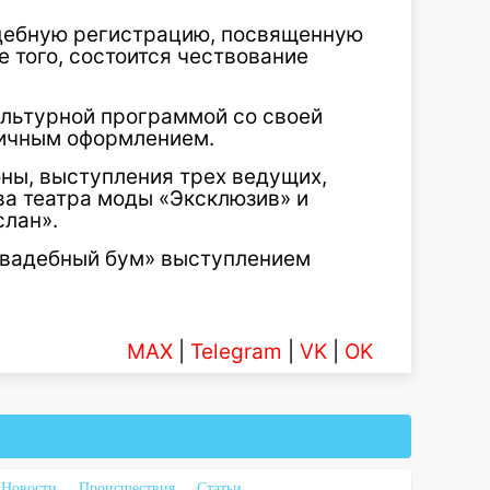
адебную регистрацию, посвященную
е того, состоится чествование
ультурной программой со своей
ничным оформлением.
оны, выступления трех ведущих,
ва театра моды «Эксклюзив» и
слан».
Свадебный бум» выступлением
MAX
|
Telegram
|
VK
|
OK
Новости
Происшествия
Статьи