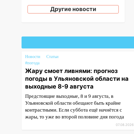
остановку автомобилей на 50-
Другие новости
метровом участке
14:22
В Новом городе 8 августа
пройдет большой фестиваль
«Наше время» с
мотофристайлом и концертом
«Мураками»
Новости
Статьи
14:04
Жару смоет ливнями:
#погода
прогноз погоды в Ульяновской
Жару смоет ливнями: прогноз
области на выходные 8-9
погоды в Ульяновской области на
августа
выходные 8-9 августа
13:30
В Ульяновске
Предстоящие выходные, 8 и 9 августа, в
транспортные
Ульяновской области обещают быть крайне
полицейские проведут акцию
контрастными. Если суббота ещё начнётся с
«Час пассажира»
жары, то уже во второй половине дня погода
13:20
В Ульяновске за один
07.08.2026
день обокрали женщину на