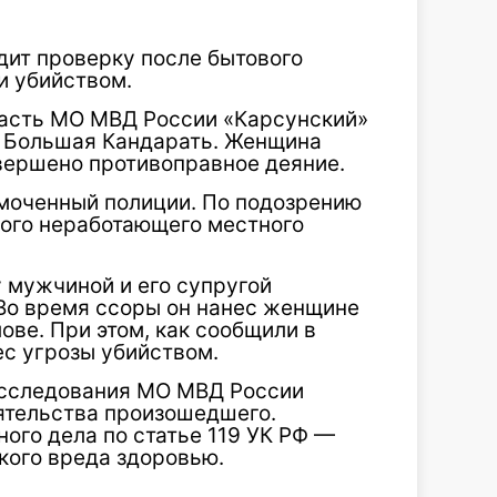
дит проверку после бытового
и убийством.
асть МО МВД России «Карсунский»
а Большая Кандарать. Женщина
овершено противоправное деяние.
моченный полиции. По подозрению
ого неработающего местного
 мужчиной и его супругой
 Во время ссоры он нанес женщине
ове. При этом, как сообщили в
ес угрозы убийством.
асследования МО МВД России
ятельства произошедшего.
ого дела по статье 119 УК РФ —
кого вреда здоровью.