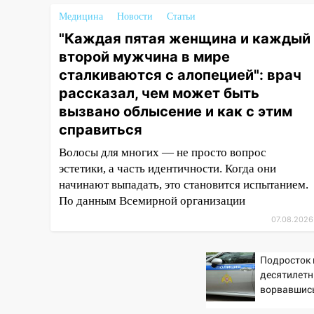
пляже и подростка в сквере
Медицина
Новости
Статьи
13:01
В Димитровграде
"Каждая пятая женщина и каждый
мужчина выбросил из машины
второй мужчина в мире
страйкбольную гранату: его
сталкиваются с алопецией": врач
задержали
рассказал, чем может быть
12:34
На Ульяновскую область
вызвано облысение и как с этим
надвигается сильнейшая
справиться
непогода: град и шквал до 27
м/с
Волосы для многих — не просто вопрос
эстетики, а часть идентичности. Когда они
12:31
Ульяновец хотел купить
начинают выпадать, это становится испытанием.
иномарку из Европы и потерял
По данным Всемирной организации
760 тысяч рублей
07.08.2026
12:20
В Чердаклинском районе
столкнулись «Лада» и
Chevrolet: пострадал 14-летний
Подросток 
подросток
десятилетн
ворвавшись
12:00
Где есть бензин в