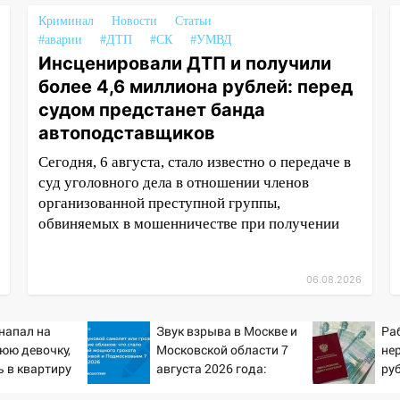
Криминал
Новости
Статьи
#аварии
#ДТП
#СК
#УМВД
Инсценировали ДТП и получили
более 4,6 миллиона рублей: перед
судом предстанет банда
автоподставщиков
Сегодня, 6 августа, стало известно о передаче в
суд уголовного дела в отношении членов
организованной преступной группы,
обвиняемых в мошенничестве при получении
06.08.2026
напал на
Звук взрыва в Москве и
Ра
юю девочку,
Московской области 7
не
 в квартиру
августа 2026 года:
ру
Причины, источник,
пен