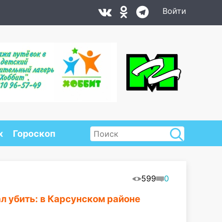
Войти
х
Гороскоп
599
0
л убить: в Карсунском районе