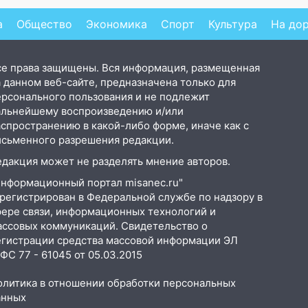
откуда был громкий
Pr
хлопок
а
Общество
Экономика
Спорт
Культура
На до
се права защищены. Вся информация, размещенная
 данном веб-сайте, предназначена только для
ерсонального пользования и не подлежит
альнейшему воспроизведению и/или
аспространению в какой-либо форме, иначе как с
исьменного разрешения редакции.
едакция может не разделять мнение авторов.
Информационный портал misanec.ru"
арегистрирован в Федеральной службе по надзору в
фере связи, информационных технологий и
ассовых коммуникаций. Свидетельство о
егистрации средства массовой информации ЭЛ
С 77 - 61045 от 05.03.2015
олитика в отношении обработки персональных
анных