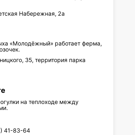
етская Набережная, 2а
дыха «Молодёжный» работает ферма,
озочек.
ницкого, 35, территория парка
ге
рогулки на теплоходе между
ми.
) 41-83-64