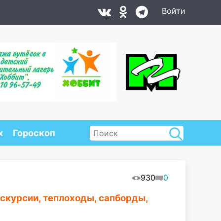
Войти
х
Гороскоп
930
0
кскурсии, теплоходы, сапборды,