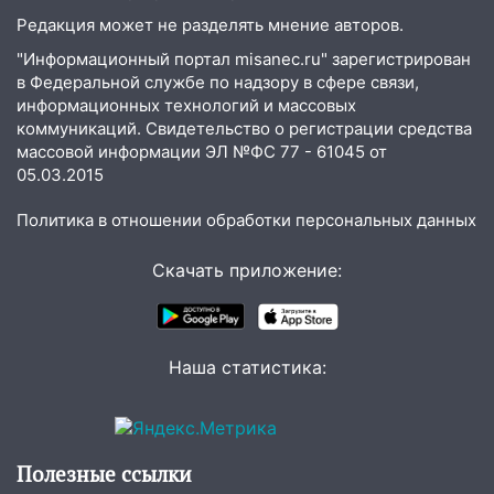
07.08.2026
Редакция может не разделять мнение авторов.
20:40
Ульяновские аграрии смогут
"Информационный портал misanec.ru" зарегистрирован
купить тракторы с отсрочкой платежа
в Федеральной службе по надзору в сфере связи,
до декабря
информационных технологий и массовых
коммуникаций. Свидетельство о регистрации средства
19:34
В следственном управлении
массовой информации ЭЛ №ФС 77 - 61045 от
состоялось торжественное
05.03.2015
мероприятие, приуроченное к
празднованию Дня сотрудника органов
Политика в отношении обработки персональных данных
следствия Российской Федерации
Скачать приложение:
19:30
Ульяновцев приглашают
поддержать «Симбирскую чебурашку»
на фестивале «ФормАРТ»
Наша статистика:
18:11
Ульяновская область стала
пилотным регионом проекта
«Культурное долголетие»
17:23
Прогноз погоды в Ульяновской
Полезные ссылки
области на 8 августа