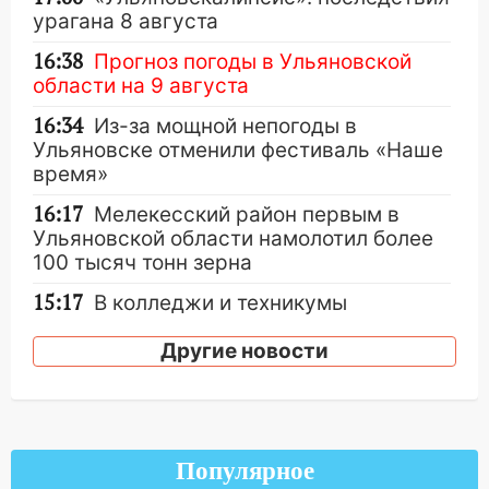
урагана 8 августа
16:38
Прогноз погоды в Ульяновской
области на 9 августа
16:34
Из-за мощной непогоды в
Ульяновске отменили фестиваль «Наше
время»
16:17
Мелекесский район первым в
Ульяновской области намолотил более
100 тысяч тонн зерна
15:17
В колледжи и техникумы
Ульяновской области подали более 10
тысяч заявлений
Другие новости
15:04
Фоторепортаж с улиц Ульяновска
после шторма: поваленные деревья и
затопленные улицы
Популярное
14:28
Ураган вырвал остановку на улице