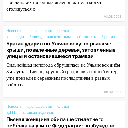
как устраняют последствия мощного
После таких погодных явлений жители могут
шторма
столкнуться с
08.08.2026
13:49
Стихия продолжает крушить
Ульяновск: дерево рухнуло на дом на
Орджоникидзе
Новости
Происшествия
Статьи
#непогода
#последствия непогоды
#Ульяновск
#ураган
13:47
На Нижней Террасе мощным
Ураган ударил по Ульяновску: сорванные
ветром вырвало дерево с корнем
крыши, поваленные деревья, затопленные
улицы и остановившиеся трамваи
13:46
Сильный ветер сорвал крышу с
СТО на проспекте Созидателей
Сильнейшая непогода обрушилась на Ульяновск днём
8 августа. Ливень, крупный град и шквалистый ветер
13:35
Непогода продолжает бить по
уже привели к серьёзным последствиям в разных
транспорту: в Ульяновске трамвай
районах
сошёл с рельсов
08.08.2026
13:22
Упавшие деревья перекрыли
дороги в Ульяновске: фото
Новости
Происшествия
Статьи
#ДТП
#пьяный водитель
13:17
Непогода в Ульяновске не
Пьяная женщина сбила шестилетнего
закончится сегодня: сильные ливни
ребёнка на улице Федерации: возбуждено