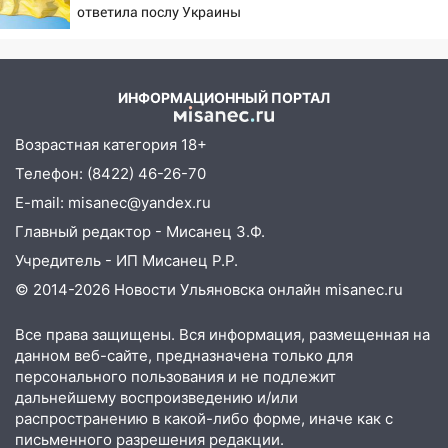
09:28
Дети на дорогах: пострадали
ответила послу Украины
велосипедисты, мотоциклисты и
пешеходы. Обзор крупных аварий в
Ульяновской области
ИНФОРМАЦИОННЫЙ ПОРТАЛ
08:30
Поджог со свечой, 16 сгоревших
домов и выстрел за водку
Возрастная категория 18+
07:50
Какая погоды будет днем 8
Телефон: (8422) 46-26-70
августа
E-mail: misanec@yandex.ru
06:45
Императорский мост в
Главный редактор - Мисанец З.Ф.
Ульяновске останется закрытым до
Учредитель - ИП Мисанец Р.Р.
утра 10 августа
© 2014-2026 Новости Ульяновска онлайн
misanec.ru
05:18
Судьба готовит сюрприз: гороскоп
на 8 августа — кому повезет с
Все права защищены. Вся информация, размещенная на
данном веб-сайте, предназначена только для
деньгами, а кого ждет неожиданная
персонального пользования и не подлежит
встреча
дальнейшему воспроизведению и/или
04:47
В Ульяновской области объявили
распространению в какой-либо форме, иначе как с
ракетную опасность: звучат сирены
письменного разрешения редакции.