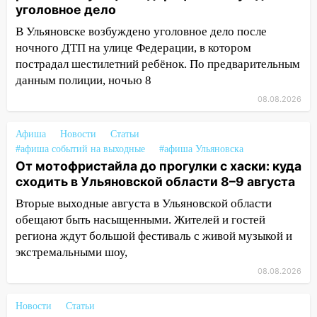
сохранятся 9 августа
уголовное дело
13:15
Трижды «брал в долг» без спроса:
В Ульяновске возбуждено уголовное дело после
житель Вешкаймского района похитил у
ночного ДТП на улице Федерации, в котором
знакомого 191 тысячу рублей
пострадал шестилетний ребёнок. По предварительным
данным полиции, ночью 8
13:14
Ураган оторвал светофор на
проспекте Филатова в Ульяновске
08.08.2026
13:12
Дерево пробило крышу дома на
Афиша
Новости
Статьи
Новгородской в Ульяновске и рухнуло
#афиша событий на выходные
#афиша Ульяновска
на электрощит
От мотофристайла до прогулки с хаски: куда
сходить в Ульяновской области 8–9 августа
13:10
В Заволжском районе дерево
упало во дворе
Вторые выходные августа в Ульяновской области
обещают быть насыщенными. Жителей и гостей
13:08
Ураган ударил по Ульяновску:
региона ждут большой фестиваль с живой музыкой и
сорванные крыши, поваленные деревья,
экстремальными шоу,
затопленные улицы и остановившиеся
трамваи
08.08.2026
12:17
Ульяновск накрыл крупный град:
Новости
Статьи
после ливня город снова уходит под