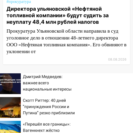
#прокуратура
воду
Директора ульяновской «Нефтяной
топливной компании» будут судить за
12:12
Прокуратура взяла на контроль
неуплату 48,4 млн рублей налогов
ДТП с шестилетним ребёнком на улице
Федерации
Прокуратура Ульяновской области направила в суд
уголовное дело в отношении 48-летнего директора
12:01
Пьяная женщина сбила
ООО «Нефтяная топливная компания». Его обвиняют в
шестилетнего ребёнка на улице
уклонении от
Федерации: возбуждено уголовное дело
08.08.2026
11:16
В Ульяновске ищут 37-летнего
мужчину, пропавшего ещё 19 июля
Дмитрий Медведев:
10:30
От мотофристайла до прогулки с
важнее всего
хаски: куда сходить в Ульяновской
национальные интересы
области 8–9 августа
России
Скотт Риттер: 40 дней
10:11
Директора ульяновской
"принуждения России и
«Нефтяной топливной компании» будут
Путина" резко приблизили
судить за неуплату 48,4 млн рублей
крах режима Зеленского
«Перешёл все границы»:
налогов
Вагенкнехт жёстко