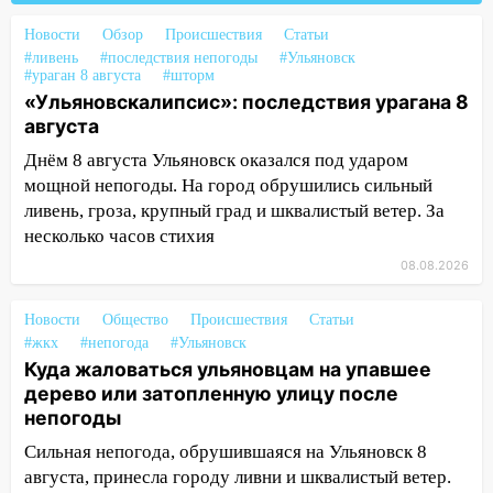
Деева в Заволжье
Новости
Обзор
Происшествия
Статьи
14:26
Жители Ульяновска сами
#ливень
#последствия непогоды
#Ульяновск
#ураган 8 августа
пытаются расчистить ливнёвки, не
#шторм
«Ульяновскалипсис»: последствия урагана 8
дождавшись коммунальщиков
августа
14:16
Шторм продолжает ломать город:
Днём 8 августа Ульяновск оказался под ударом
на улице Любови Шевцовой рухнул
мощной непогоды. На город обрушились сильный
светофор
ливень, гроза, крупный град и шквалистый ветер. За
14:14
Студента из Ульяновска обманули
несколько часов стихия
мошенники под видом преподавателя
08.08.2026
14:12
Куда жаловаться ульяновцам на
упавшее дерево или затопленную улицу
Новости
Общество
Происшествия
Статьи
#жкх
после непогоды
#непогода
#Ульяновск
Куда жаловаться ульяновцам на упавшее
13:59
В Новом городе ураганным
дерево или затопленную улицу после
ветром сорвало опалубку со
непогоды
строящегося дома
Сильная непогода, обрушившаяся на Ульяновск 8
13:54
В мэрии Ульяновска рассказали,
августа, принесла городу ливни и шквалистый ветер.