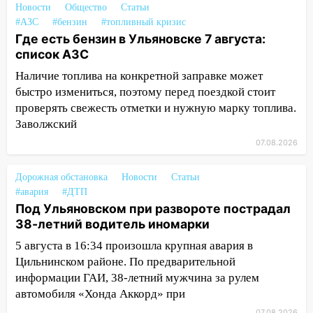
Новости
Общество
Статьи
#АЗС
15:27
#бензин
#топливный кризис
Прокуратура проверяет
Где есть бензин в Ульяновске 7 августа:
капремонт школы в селе Кивать
список АЗС
15:08
В Кузоватово после прокурорской
Наличие топлива на конкретной заправке может
проверки обновили разметку на
быстро измениться, поэтому перед поездкой стоит
пешеходных переходах
проверять свежесть отметки и нужную марку топлива.
14:40
На проспекте Гая в Ульяновске
Заволжский
запретили остановку автомобилей на
07.08.2026
50-метровом участке
14:22
Дорожная обстановка
В Новом городе 8 августа пройдет
Новости
Статьи
#авария
#ДТП
большой фестиваль «Наше время» с
Под Ульяновском при развороте пострадал
мотофристайлом и концертом
38-летний водитель иномарки
«Мураками»
5 августа в 16:34 произошла крупная авария в
14:04
Жару смоет ливнями: прогноз
Цильнинском районе. По предварительной
погоды в Ульяновской области на
информации ГАИ, 38-летний мужчина за рулем
выходные 8-9 августа
автомобиля «Хонда Аккорд» при
13:30
В Ульяновске транспортные
07.08.2026