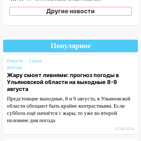
ремонтируют дороги, ставят остановки
Другие новости
и проводят новое освещение
16:35
В Ульяновске установили ещё
девять бункеров для крупногабаритного
мусора
Популярное
16:26
В Ульяновске бесплатно покажут
матч «Волги» под открытым небом
Новости
Статьи
#погода
16:12
В Ульяновском госуниверситете
Жару смоет ливнями: прогноз погоды в
разработают отечественный прибор для
Ульяновской области на выходные 8-9
цифровой ПЦР
августа
15:47
Ульяновцы могут вернуть деньги
Предстоящие выходные, 8 и 9 августа, в Ульяновской
за абонементы закрывшегося фитнес-
области обещают быть крайне контрастными. Если
клуба «Рекорд-Fitness»
суббота ещё начнётся с жары, то уже во второй
15:34
После вмешательства
половине дня погода
прокуратуры в селах Ульяновской
07.08.2026
области привели в порядок детские
площадки