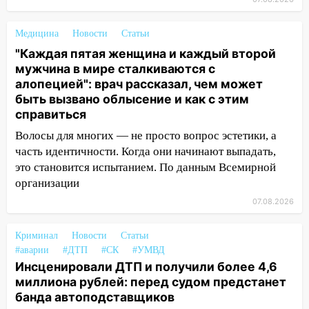
полицейские проведут акцию «Час
пассажира»
Медицина
Новости
Статьи
13:20
В Ульяновске за один день
"Каждая пятая женщина и каждый второй
обокрали женщину на пляже и
мужчина в мире сталкиваются с
подростка в сквере
алопецией": врач рассказал, чем может
быть вызвано облысение и как с этим
13:01
В Димитровграде мужчина
справиться
выбросил из машины страйкбольную
Волосы для многих — не просто вопрос эстетики, а
гранату: его задержали
часть идентичности. Когда они начинают выпадать,
12:34
На Ульяновскую область
это становится испытанием. По данным Всемирной
надвигается сильнейшая непогода: град
организации
и шквал до 27 м/с
07.08.2026
12:31
Ульяновец хотел купить иномарку
из Европы и потерял 760 тысяч рублей
Криминал
Новости
Статьи
#аварии
#ДТП
#СК
#УМВД
12:20
В Чердаклинском районе
Инсценировали ДТП и получили более 4,6
столкнулись «Лада» и Chevrolet:
миллиона рублей: перед судом предстанет
пострадал 14-летний подросток
банда автоподставщиков