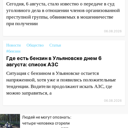
12:00
Где есть бензин в Ульяновске 7
Сегодня, 6 августа, стало известно о передаче в суд
августа: список АЗС
уголовного дела в отношении членов организованной
преступной группы, обвиняемых в мошенничестве
11:50
Заснул рядом с ребёнком и
при получении
случайно задушил его: суд вынес
приговор
06.08.2026
11:38
В Ленинском районе пожар
Новости
Общество
Статьи
полностью уничтожил дачный дом и
#бензин
сарай
Где есть бензин в Ульяновске днем 6
августа: список АЗС
11:38
В Госдуме предложили отменить
ЕГЭ с 2027 года
Ситуация с бензином в Ульяновске остается
напряженной, хотя уже и появились положительные
11:25
В Ульяновске ИИ будет выявлять
тенденции. Водители продолжают искать АЗС, где
нарушителей на контейнерных
можно заправиться, а
площадках
06.08.2026
11:20
Ульяновская шахматистка
Валерия Клейменова выиграла два
Людей не могут опознать:
золота в составе сборной мира
четыре человека сгорели