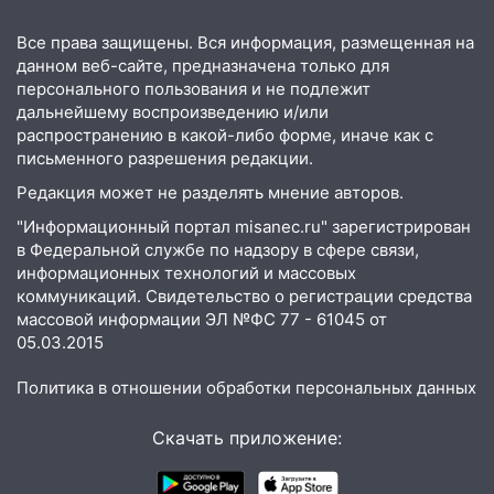
млн рублей
Все права защищены. Вся информация, размещенная на
08:22
Подросток на питбайке сбил
данном веб-сайте, предназначена только для
велосипедистку: пострадали двое
персонального пользования и не подлежит
дальнейшему воспроизведению и/или
07:20
Жара возвращается: ожидается
распространению в какой-либо форме, иначе как с
знойный и сухой четверг
письменного разрешения редакции.
06:00
Под Ульяновском при развороте
Редакция может не разделять мнение авторов.
пострадал 38-летний водитель
"Информационный портал misanec.ru" зарегистрирован
иномарки
в Федеральной службе по надзору в сфере связи,
информационных технологий и массовых
05:00
«Каждая пятая женщина и каждый
коммуникаций. Свидетельство о регистрации средства
второй мужчина в мире сталкиваются с
массовой информации ЭЛ №ФС 77 - 61045 от
алопецией»: врач рассказал, чем может
05.03.2015
быть вызвано облысение и как с этим
справиться
Политика в отношении обработки персональных данных
03:30
Гороскоп на 7 августа: пятница
Скачать приложение:
принесет прилив творческой энергии и
отличные шансы исправить старые
ошибки