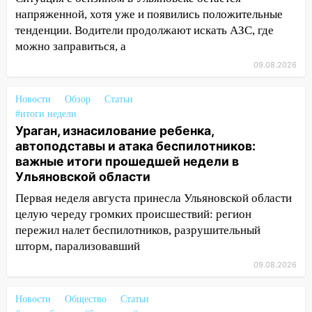
07:30
Евро-3 вместо Евро-5: что
напряженной, хотя уже и появились положительные
означают классы бензина и можно ли
тенденции. Водители продолжают искать АЗС, где
заливать «старое» топливо в
можно заправиться, а
современные автомобили
09.08.2026
06:30
Какая погода будет в Ульяновской
Новости
области днем 9 августа
Обзор
Статьи
#итоги недели
05:05
День, когда всё может
Ураган, изнасилование ребенка,
измениться: гороскоп на 9 августа —
автоподставы и атака беспилотников:
три знака получат шанс, который нельзя
важные итоги прошедшей недели в
упустить
Ульяновской области
08.08.2026
Первая неделя августа принесла Ульяновской области
целую череду громких происшествий: регион
20:10
Во время урагана в Ульяновске на
пережил налет беспилотников, разрушительный
Волге перевернулась лодка
шторм, парализовавший
19:55
В Ульяновске упавшее дерево
09.08.2026
заблокировало в машине двух женщин
17:15
В Ульяновской области
Новости
Общество
Статьи