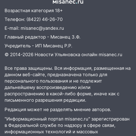
13:17
Непогода в Ульяновске не
Возрастная категория 18+
закончится сегодня: сильные ливни
Телефон: (8422) 46-26-70
сохранятся 9 августа
E-mail: misanec@yandex.ru
13:15
Трижды «брал в долг» без спроса:
Главный редактор - Мисанец З.Ф.
житель Вешкаймского района похитил у
знакомого 191 тысячу рублей
Учредитель - ИП Мисанец Р.Р.
© 2014-2026 Новости Ульяновска онлайн
misanec.ru
13:14
Ураган оторвал светофор на
проспекте Филатова в Ульяновске
Все права защищены. Вся информация, размещенная на
13:12
Дерево пробило крышу дома на
данном веб-сайте, предназначена только для
Новгородской в Ульяновске и рухнуло
персонального пользования и не подлежит
на электрощит
дальнейшему воспроизведению и/или
распространению в какой-либо форме, иначе как с
13:10
В Заволжском районе дерево
письменного разрешения редакции.
упало во дворе
Редакция может не разделять мнение авторов.
13:08
Ураган ударил по Ульяновску:
"Информационный портал misanec.ru" зарегистрирован
сорванные крыши, поваленные деревья,
в Федеральной службе по надзору в сфере связи,
затопленные улицы и остановившиеся
информационных технологий и массовых