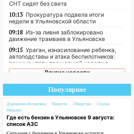
СНТ сидят без света
10:13
Прокуратура подвела итоги
недели в Ульяновской области
09:18
Из-за ливня заблокировано
движение трамваев в Ульяновске
09:15
Ураган, изнасилование ребенка,
автоподставы и атака беспилотников:
важные итоги прошедшей недели в
Ульяновской области
Другие новости
08:20
В Ульяновске восстановили
трамвайную и троллейбусную
Популярное
инфраструктуру после шторма.
08:19
Дорожная обстановка
Внимание! В Цильнинском районе
Новости
Общество
Статьи
#бензин
пропал 67-летний мужчина
Где есть бензин в Ульяновске 9 августа:
08:11
На Ульяновск снова надвигается
список АЗС
непогода
Ситуация с бензином в Ульяновске остается