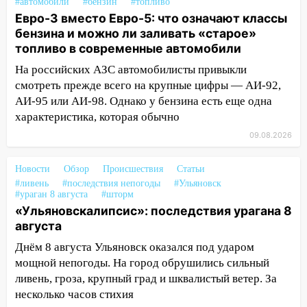
ремонтируют девять мостов: один уже
#автомобили
#бензин
#топливо
готов, ещё два — почти завершены
Евро-3 вместо Евро-5: что означают классы
бензина и можно ли заливать «старое»
17:00
«Ульяновскалипсис»: последствия
топливо в современные автомобили
урагана 8 августа
На российских АЗС автомобилисты привыкли
16:38
Прогноз погоды в Ульяновской
смотреть прежде всего на крупные цифры — АИ-92,
области на 9 августа
АИ-95 или АИ-98. Однако у бензина есть еще одна
характеристика, которая обычно
16:34
Из-за мощной непогоды в
Ульяновске отменили фестиваль «Наше
09.08.2026
время»
Новости
Обзор
Происшествия
Статьи
16:17
Мелекесский район первым в
#ливень
#последствия непогоды
#Ульяновск
Ульяновской области намолотил более
#ураган 8 августа
#шторм
100 тысяч тонн зерна
«Ульяновскалипсис»: последствия урагана 8
августа
15:17
В колледжи и техникумы
Днём 8 августа Ульяновск оказался под ударом
Ульяновской области подали более 10
мощной непогоды. На город обрушились сильный
тысяч заявлений
ливень, гроза, крупный град и шквалистый ветер. За
15:04
Фоторепортаж с улиц Ульяновска
несколько часов стихия
после шторма: поваленные деревья и