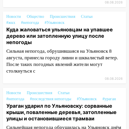
08.08.2026
затопленные улицы
14:28
Ураган вырвал остановку на улице
Новости
Общество
Происшествия
Статьи
Деева в Заволжье
#жкх
#непогода
#Ульяновск
Куда жаловаться ульяновцам на упавшее
14:26
Жители Ульяновска сами
дерево или затопленную улицу после
пытаются расчистить ливнёвки, не
непогоды
дождавшись коммунальщиков
Сильная непогода, обрушившаяся на Ульяновск 8
14:16
Шторм продолжает ломать город:
августа, принесла городу ливни и шквалистый ветер.
на улице Любови Шевцовой рухнул
После таких погодных явлений жители могут
светофор
столкнуться с
14:14
Студента из Ульяновска обманули
08.08.2026
мошенники под видом преподавателя
Новости
Происшествия
Статьи
14:12
Куда жаловаться ульяновцам на
#непогода
#последствия непогоды
#Ульяновск
#ураган
упавшее дерево или затопленную улицу
Ураган ударил по Ульяновску: сорванные
после непогоды
крыши, поваленные деревья, затопленные
улицы и остановившиеся трамваи
13:59
В Новом городе ураганным
ветром сорвало опалубку со
Сильнейшая непогода обрушилась на Ульяновск днём