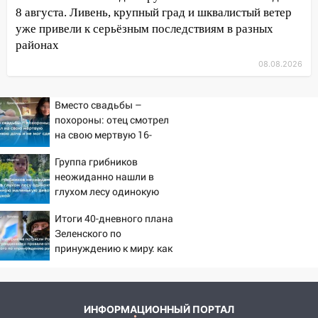
строящегося дома
8 августа. Ливень, крупный град и шквалистый ветер
уже привели к серьёзным последствиям в разных
13:54
В мэрии Ульяновска рассказали,
районах
как устраняют последствия мощного
шторма
08.08.2026
13:49
Стихия продолжает крушить
Вместо свадьбы –
Ульяновск: дерево рухнуло на дом на
похороны: отец смотрел
Орджоникидзе
на свою мертвую 16-
13:47
На Нижней Террасе мощным
летнюю дочь и не мог
Группа грибников
ветром вырвало дерево с корнем
сдержать слезы
неожиданно нашли в
13:46
Сильный ветер сорвал крышу с
глухом лесу одинокую
СТО на проспекте Созидателей
испуганную маленькую
Итоги 40-дневного плана
девочку с игрушкой
13:35
Непогода продолжает бить по
Зеленского по
транспорту: в Ульяновске трамвай
принуждению к миру: как
ответила Россия, полный
сошёл с рельсов
разбор провала операции
13:22
Упавшие деревья перекрыли
Украины от военкора
дороги в Ульяновске: фото
Коца
ИНФОРМАЦИОННЫЙ ПОРТАЛ