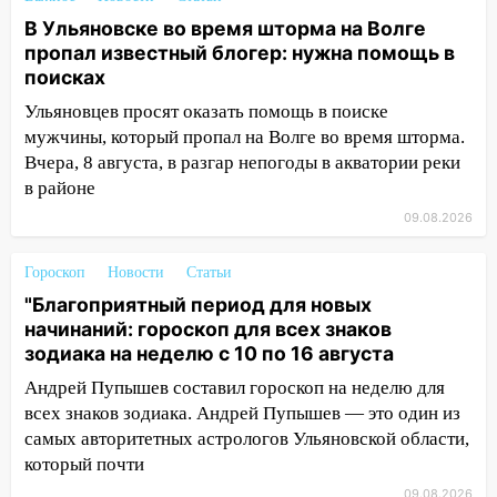
09:18
Из-за ливня заблокировано
В Ульяновске во время шторма на Волге
движение трамваев в Ульяновске
пропал известный блогер: нужна помощь в
поисках
09:15
Ураган, изнасилование ребенка,
автоподставы и атака беспилотников:
Ульяновцев просят оказать помощь в поиске
важные итоги прошедшей недели в
мужчины, который пропал на Волге во время шторма.
Ульяновской области
Вчера, 8 августа, в разгар непогоды в акватории реки
в районе
08:20
В Ульяновске восстановили
трамвайную и троллейбусную
09.08.2026
инфраструктуру после шторма
Гороскоп
Новости
Статьи
08:19
Внимание! В Цильнинском районе
"Благоприятный период для новых
пропал 67-летний мужчина
начинаний: гороскоп для всех знаков
08:11
На Ульяновск снова надвигается
зодиака на неделю с 10 по 16 августа
непогода
Андрей Пупышев составил гороскоп на неделю для
07:30
Евро-3 вместо Евро-5: что
всех знаков зодиака. Андрей Пупышев — это один из
означают классы бензина и можно ли
самых авторитетных астрологов Ульяновской области,
заливать «старое» топливо в
который почти
современные автомобили
09.08.2026