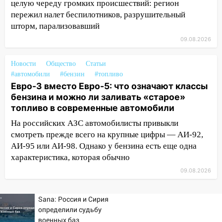
целую череду громких происшествий: регион
16:38
Прогноз погоды в Ульяновской
пережил налет беспилотников, разрушительный
области на 9 августа
шторм, парализовавший
16:34
Из-за мощной непогоды в
09.08.2026
Ульяновске отменили фестиваль «Наше
время»
Новости
Общество
Статьи
#автомобили
#бензин
#топливо
16:17
Мелекесский район первым в
Евро-3 вместо Евро-5: что означают классы
Ульяновской области намолотил более
бензина и можно ли заливать «старое»
100 тысяч тонн зерна
топливо в современные автомобили
15:17
В колледжи и техникумы
На российских АЗС автомобилисты привыкли
Ульяновской области подали более 10
смотреть прежде всего на крупные цифры — АИ-92,
тысяч заявлений
АИ-95 или АИ-98. Однако у бензина есть еще одна
характеристика, которая обычно
15:04
Фоторепортаж с улиц Ульяновска
после шторма: поваленные деревья и
09.08.2026
затопленные улицы
Sana: Россия и Сирия
14:28
Ураган вырвал остановку на улице
определили судьбу
Деева в Заволжье
военных баз