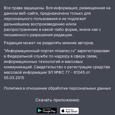
Все права защищены. Вся информация, размещенная на
13:49
Стихия продолжает крушить
данном веб-сайте, предназначена только для
Ульяновск: дерево рухнуло на дом на
персонального пользования и не подлежит
Орджоникидзе
дальнейшему воспроизведению и/или
13:47
На Нижней Террасе мощным
распространению в какой-либо форме, иначе как с
письменного разрешения редакции.
ветром вырвало дерево с корнем
Редакция может не разделять мнение авторов.
13:46
Сильный ветер сорвал крышу с
СТО на проспекте Созидателей
"Информационный портал misanec.ru" зарегистрирован
в Федеральной службе по надзору в сфере связи,
13:35
Непогода продолжает бить по
информационных технологий и массовых
транспорту: в Ульяновске трамвай
коммуникаций. Свидетельство о регистрации средства
сошёл с рельсов
массовой информации ЭЛ №ФС 77 - 61045 от
05.03.2015
13:22
Упавшие деревья перекрыли
дороги в Ульяновске: фото
Политика в отношении обработки персональных данных
13:17
Непогода в Ульяновске не
Скачать приложение:
закончится сегодня: сильные ливни
сохранятся 9 августа