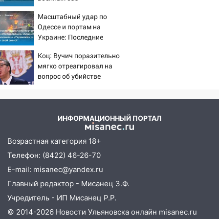
14:26
Жители Ульяновска сами
Масштабный удар по
пытаются расчистить ливнёвки, не
Одессе и портам на
дождавшись коммунальщиков
Украине: Последние
14:16
новости, подробности об
Шторм продолжает ломать город:
Коц: Вучич поразительно
ударах России 9 августа
на улице Любови Шевцовой рухнул
мягко отреагировал на
2026 года
светофор
вопрос об убийстве
русских
14:14
Студента из Ульяновска обманули
мошенники под видом преподавателя
14:12
Куда жаловаться ульяновцам на
ИНФОРМАЦИОННЫЙ ПОРТАЛ
упавшее дерево или затопленную улицу
после непогоды
Возрастная категория 18+
Телефон: (8422) 46-26-70
13:59
В Новом городе ураганным
ветром сорвало опалубку со
E-mail: misanec@yandex.ru
строящегося дома
Главный редактор - Мисанец З.Ф.
13:54
В мэрии Ульяновска рассказали,
Учредитель - ИП Мисанец Р.Р.
как устраняют последствия мощного
© 2014-2026 Новости Ульяновска онлайн
misanec.ru
шторма