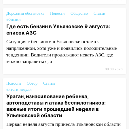
06:30
Какая погода будет в Ульяновской
Дорожная обстановка
области днем 9 августа
Новости
Общество
Статьи
#бензин
05:05
День, когда всё может
Где есть бензин в Ульяновске 9 августа:
измениться: гороскоп на 9 августа —
список АЗС
три знака получат шанс, который нельзя
Ситуация с бензином в Ульяновске остается
упустить
напряженной, хотя уже и появились положительные
08.08.2026
тенденции. Водители продолжают искать АЗС, где
20:10
Во время урагана в Ульяновске на
можно заправиться, а
Волге перевернулась лодка
09.08.2026
19:55
В Ульяновске упавшее дерево
Новости
Обзор
Статьи
заблокировало в машине двух женщин
#итоги недели
17:15
В Ульяновской области
Ураган, изнасилование ребенка,
ремонтируют девять мостов: один уже
автоподставы и атака беспилотников:
готов, ещё два — почти завершены
важные итоги прошедшей недели в
Ульяновской области
17:00
«Ульяновскалипсис»: последствия
Первая неделя августа принесла Ульяновской области
урагана 8 августа