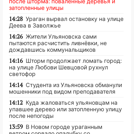
после шторма: поваленные деревья и
затопленные улицы
14:28
Ураган вырвал остановку на улице
Деева в Заволжье
14:26
Жители Ульяновска сами
пытаются расчистить ливнёвки, не
дождавшись коммунальщиков
14:16
Шторм продолжает ломать город:
на улице Любови Шевцовой рухнул
светофор
14:14
Студента из Ульяновска обманули
мошенники под видом преподавателя
14:12
Куда жаловаться ульяновцам на
упавшее дерево или затопленную улицу
после непогоды
13:59
В Новом городе ураганным
ветром сорвало опалубку со