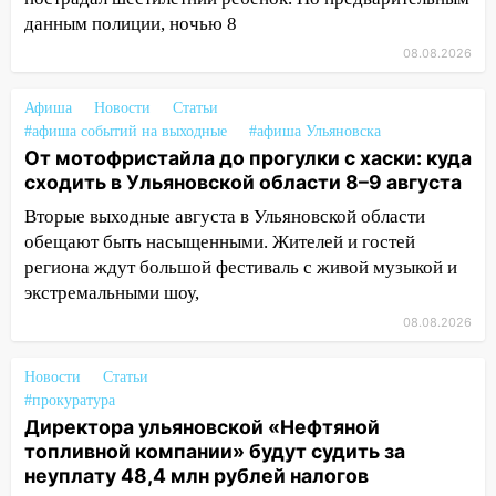
09:52
Ночью беспилотники сбили над
данным полиции, ночью 8
соседними Татарстаном и Саратовской
08.08.2026
областью
09:41
Афиша
Новости
Диана Шурыгина уверовала в
Статьи
#афиша событий на выходные
#афиша Ульяновска
Бога в СИЗО
От мотофристайла до прогулки с хаски: куда
09:35
В Ульяновске директора фирмы
сходить в Ульяновской области 8–9 августа
будут судить за неуплату налогов на 48
Вторые выходные августа в Ульяновской области
млн рублей
обещают быть насыщенными. Жителей и гостей
08:22
Подросток на питбайке сбил
региона ждут большой фестиваль с живой музыкой и
велосипедистку: пострадали двое
экстремальными шоу,
08.08.2026
07:20
Жара возвращается: ожидается
знойный и сухой четверг
Новости
Статьи
06:00
Под Ульяновском при развороте
#прокуратура
пострадал 38-летний водитель
Директора ульяновской «Нефтяной
иномарки
топливной компании» будут судить за
неуплату 48,4 млн рублей налогов
05:00
«Каждая пятая женщина и каждый