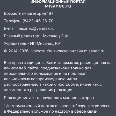
сотрудник
ИНФОРМАЦИОННЫЙ ПОРТАЛ
18:02
В Ульяновск едут звезды
Возрастная категория 18+
баскетбола!
Телефон: (8422) 46-26-70
17:08
Ульяновский областной суд
E-mail: misanec@yandex.ru
оставил в силе приговор руководству
Главный редактор - Мисанец З.Ф.
«УльяновскФармации» за махинации на
3,2 млн рублей
Учредитель - ИП Мисанец Р.Р.
© 2014-2026 Новости Ульяновска онлайн
misanec.ru
16:09
Ветераны легкой атлетики из
Ульяновска успешно выступили на
Все права защищены. Вся информация, размещенная на
Чемпионате России
данном веб-сайте, предназначена только для
16:02
В Ульяновской области убрали
персонального пользования и не подлежит
более 28% площадей зерновых и
дальнейшему воспроизведению и/или
зернобобовых культур
распространению в какой-либо форме, иначе как с
письменного разрешения редакции.
15:51
Бросила кирпич в жену брата: в
Редакция может не разделять мнение авторов.
Ульяновской области завели дело на
агрессивную женщину
"Информационный портал misanec.ru" зарегистрирован
в Федеральной службе по надзору в сфере связи,
15:47
На улице Радищева сбили