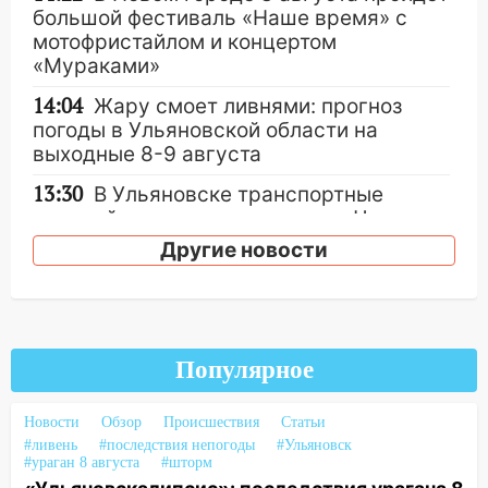
большой фестиваль «Наше время» с
мотофристайлом и концертом
«Мураками»
14:04
Жару смоет ливнями: прогноз
погоды в Ульяновской области на
выходные 8-9 августа
13:30
В Ульяновске транспортные
полицейские проведут акцию «Час
пассажира»
Другие новости
13:20
В Ульяновске за один день
обокрали женщину на пляже и
подростка в сквере
Популярное
13:01
В Димитровграде мужчина
выбросил из машины страйкбольную
гранату: его задержали
Новости
Обзор
Происшествия
Статьи
#ливень
#последствия непогоды
#Ульяновск
12:34
На Ульяновскую область
#ураган 8 августа
#шторм
надвигается сильнейшая непогода: град