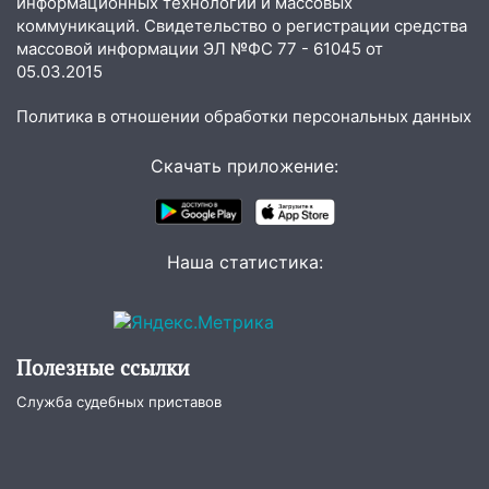
информационных технологий и массовых
курьера: крупная авария в Ульяновске
коммуникаций. Свидетельство о регистрации средства
массовой информации ЭЛ №ФС 77 - 61045 от
15:15
Проводил до квартиры и ограбил:
05.03.2015
новый кавалер женщины оказался
рецидивистом
Политика в отношении обработки персональных данных
14:26
В Ульяновске ограничат движение
Скачать приложение:
по улице Ефремова
14:23
67% ульяновцев готовы
передумать увольняться, если им
повысят зарплату
Наша статистика:
14:01
Инсценировали ДТП и получили
более 4,6 миллиона рублей: перед
судом предстанет банда
Полезные ссылки
автоподставщиков
Служба судебных приставов
13:36
В Инзе произошел крупный пожар
13:00
В суде защитили репутацию
мужчины, которого необоснованно