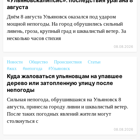
«Ульяновскалипсис»: последствия урагана 8
и шквал до 27 м/с
августа
12:31
Ульяновец хотел купить иномарку
Днём 8 августа Ульяновск оказался под ударом
из Европы и потерял 760 тысяч рублей
мощной непогоды. На город обрушились сильный
ливень, гроза, крупный град и шквалистый ветер. За
12:20
В Чердаклинском районе
несколько часов стихия
столкнулись «Лада» и Chevrolet:
08.08.2026
пострадал 14-летний подросток
12:00
Где есть бензин в Ульяновске 7
Новости
Общество
Происшествия
Статьи
августа: список АЗС
#жкх
#непогода
#Ульяновск
Куда жаловаться ульяновцам на упавшее
11:50
Заснул рядом с ребёнком и
дерево или затопленную улицу после
случайно задушил его: суд вынес
непогоды
приговор
Сильная непогода, обрушившаяся на Ульяновск 8
11:38
В Ленинском районе пожар
августа, принесла городу ливни и шквалистый ветер.
полностью уничтожил дачный дом и
После таких погодных явлений жители могут
сарай
столкнуться с
11:38
В Госдуме предложили отменить
08.08.2026
ЕГЭ с 2027 года