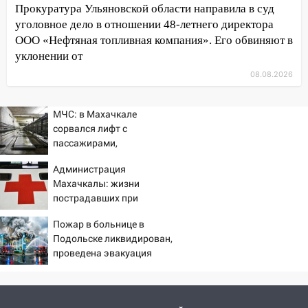
Прокуратура Ульяновской области направила в суд
второй мужчина в мире сталкиваются с
алопецией»: врач рассказал, чем может
уголовное дело в отношении 48-летнего директора
быть вызвано облысение и как с этим
ООО «Нефтяная топливная компания». Его обвиняют в
справиться
уклонении от
08.08.2026
03:30
Гороскоп на 7 августа: пятница
принесет прилив творческой энергии и
отличные шансы исправить старые
МЧС: в Махачкале
ошибки
сорвался лифт с
пассажирами,
06.08.2026
пострадали четыре
23:20
Прогноз погоды на 7 августа в
Администрация
человека
Ульяновской области
Махачкалы: жизни
пострадавших при
20:04
Ульяновцев приглашают на забег,
падении лифта ничто не
посвящённый Дню воздушного флота
Пожар в больнице в
угрожает
России
Подольске ликвидирован,
проведена эвакуация
19:12
В Ульяновской области
руководителя частной компании
наказали за сокрытие прошлого своего