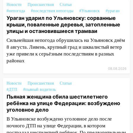
Новости
Происшествия
Статьи
11:25
В Ульяновске ИИ будет выявлять
#непогода
#последствия непогоды
#Ульяновск
#ураган
нарушителей на контейнерных
Ураган ударил по Ульяновску: сорванные
площадках
крыши, поваленные деревья, затопленные
улицы и остановившиеся трамваи
11:20
Ульяновская шахматистка
Валерия Клейменова выиграла два
Сильнейшая непогода обрушилась на Ульяновск днём
золота в составе сборной мира
8 августа. Ливень, крупный град и шквалистый ветер
уже привели к серьёзным последствиям в разных
11:16
В Ульяновске открыли памятную
районах
доску декабристу Кондратию Рылееву
08.08.2026
10:40
В Ульяновске спасатели ночью
нашли потерявшегося в заброшенных
Новости
Происшествия
Статьи
садах 79-летнего мужчину
#ДТП
#пьяный водитель
Пьяная женщина сбила шестилетнего
10:26
На нескольких улицах Ульяновска
ребёнка на улице Федерации: возбуждено
временно отключили холодную воду
уголовное дело
10:14
В Ульяновске двоих участников
В Ульяновске возбуждено уголовное дело после
коррупционной схемы при ЦГКБ
ночного ДТП на улице Федерации, в котором
отправили в колонию на 7 и 8 лет
пострадал шестилетний ребёнок. По предварительным