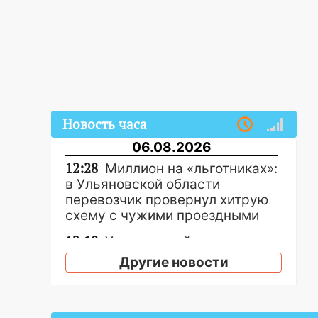
Новость часа
06.08.2026
12:28
Миллион на «льготниках»:
в Ульяновской области
перевозчик провернул хитрую
схему с чужими проездными
12:10
Ульяновский алиментщик
накопил 120 тысяч долга
Другие новости
11:49
Снят режим «Ракетная
опасность» на территории
Ульяновской области