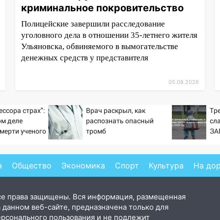
криминальное покровительство
Полицейские завершили расследование
уголовного дела в отношении 35-летнего жителя
Ульяновска, обвиняемого в вымогательстве
денежных средств у представителя
05.08.2026
ессора страх":
Врач раскрыл, как
Тре
ом деле
распознать опасный
сл
смерти ученого
тромб
ЗА
тановившего
ре
на поле с
а
Общество
Экономика
Спорт
Культура
На до
се права защищены. Вся информация, размещенная
 данном веб-сайте, предназначена только для
ерсонального пользования и не подлежит