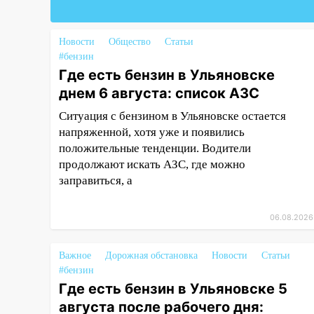
11:30
Кабмин РФ разрешил до 1
июля 2027 года импорт, выпуск
Новости
Общество
Статьи
и обращение бензина Евро 2,
#бензин
Евро 3, Евро 4
Где есть бензин в Ульяновске
днем 6 августа: список АЗС
11:12
Соцсети: на Рябикова
автомобиль врезался в забор
Ситуация с бензином в Ульяновске остается
напряженной, хотя уже и появились
10:27
Где есть бензин в
положительные тенденции. Водители
Ульяновске днем 6 августа:
продолжают искать АЗС, где можно
список АЗС
заправиться, а
10:16
Внимание! В Ульяновской
области объявлена ракетная
06.08.2026
опасность
10:00
В Старомайнском районе
Важное
Дорожная обстановка
Новости
Статьи
утонул 51-летний мужчина
#бензин
Где есть бензин в Ульяновске 5
09:50
В Ульяновске черный
августа после рабочего дня:
коршун застрял в тепловозе