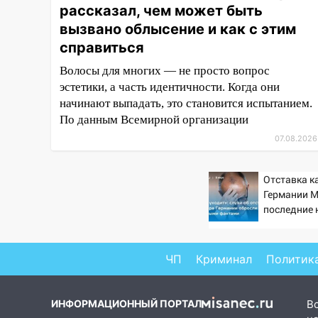
рассказал, чем может быть
15:27
Прокуратура проверяет
вызвано облысение и как с этим
капремонт школы в селе
справиться
Кивать
Волосы для многих — не просто вопрос
15:08
В Кузоватово после
эстетики, а часть идентичности. Когда они
прокурорской проверки
начинают выпадать, это становится испытанием.
обновили разметку на
По данным Всемирной организации
пешеходных переходах
07.08.2026
14:40
На проспекте Гая в
Ульяновске запретили
остановку автомобилей на 50-
Отставка к
Германии М
метровом участке
последние 
14:22
В Новом городе 8 августа
августа 20
пройдет большой фестиваль
«Наше время» с
ЧП
Криминал
Политик
мотофристайлом и концертом
«Мураками»
ИНФОРМАЦИОННЫЙ ПОРТАЛ
В
14:04
Жару смоет ливнями: