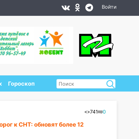
Войти
х
Гороскоп
741
0
рог к СНТ: обновят более 12