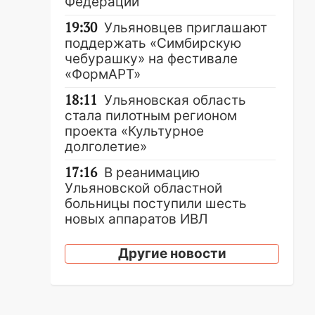
Федерации
19:30
Ульяновцев приглашают
поддержать «Симбирскую
чебурашку» на фестивале
«ФормАРТ»
18:11
Ульяновская область
стала пилотным регионом
проекта «Культурное
долголетие»
17:16
В реанимацию
Ульяновской областной
больницы поступили шесть
новых аппаратов ИВЛ
16:51
В Чердаклинском районе
Другие новости
ремонтируют дороги, ставят
остановки и проводят новое
освещение