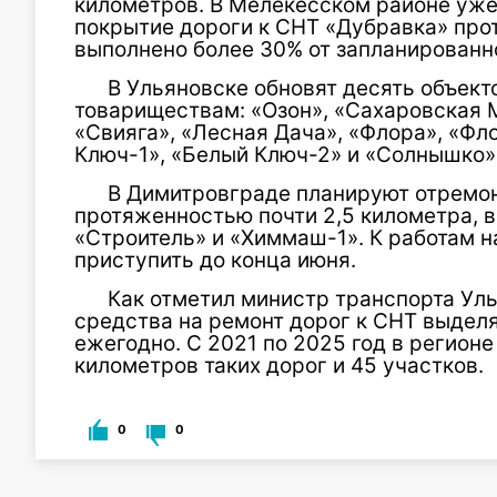
километров. В Мелекесском районе уж
покрытие дороги к СНТ «Дубравка» про
выполнено более 30% от запланированн
В Ульяновске обновят десять объект
товариществам: «Озон», «Сахаровская 
«Свияга», «Лесная Дача», «Флора», «Фл
Ключ-1», «Белый Ключ-2» и «Солнышко»
В Димитровграде планируют отремо
протяженностью почти 2,5 километра, 
«Строитель» и «Химмаш-1». К работам н
приступить до конца июня.
Как отметил министр транспорта Уль
средства на ремонт дорог к СНТ выдел
ежегодно. С 2021 по 2025 год в регион
километров таких дорог и 45 участков.
0
0