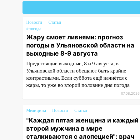
16:35
В Ульяновске установили
ещё девять бункеров для
крупногабаритного мусора
Новости
Статьи
16:26
В Ульяновске бесплатно
#погода
покажут матч «Волги» под
Жару смоет ливнями: прогноз
открытым небом
погоды в Ульяновской области на
16:12
В Ульяновском
выходные 8-9 августа
госуниверситете разработают
Предстоящие выходные, 8 и 9 августа, в
отечественный прибор для
Ульяновской области обещают быть крайне
цифровой ПЦР
контрастными. Если суббота ещё начнётся с
15:47
Ульяновцы могут
жары, то уже во второй половине дня погода
вернуть деньги за абонементы
07.08.2026
закрывшегося фитнес-клуба
«Рекорд-Fitness»
Медицина
Новости
Статьи
15:34
После вмешательства
"Каждая пятая женщина и каждый
прокуратуры в селах
второй мужчина в мире
Ульяновской области привели
сталкиваются с алопецией": врач
в порядок детские площадки