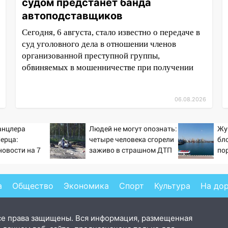
судом предстанет банда
автоподставщиков
Сегодня, 6 августа, стало известно о передаче в
суд уголовного дела в отношении членов
организованной преступной группы,
обвиняемых в мошенничестве при получении
06.08.2026
анцлера
Людей не могут опознать:
Жу
ерца:
четыре человека сгорели
бл
новости на 7
заживо в страшном ДТП
по
26 и прогнозы
на трассе 07/08/2026 –
Ук
Новости
а
Общество
Экономика
Спорт
Культура
На до
се права защищены. Вся информация, размещенная