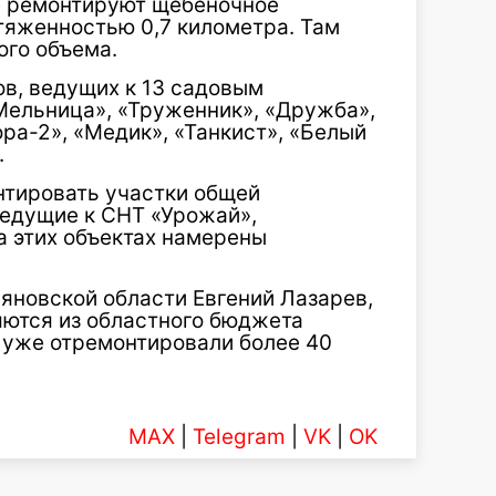
е ремонтируют щебеночное
тяженностью 0,7 километра. Там
ого объема.
ов, ведущих к 13 садовым
Мельница», «Труженник», «Дружба»,
ора-2», «Медик», «Танкист», «Белый
.
нтировать участки общей
ведущие к СНТ «Урожай»,
а этих объектах намерены
яновской области Евгений Лазарев,
яются из областного бюджета
е уже отремонтировали более 40
MAX
|
Telegram
|
VK
|
OK