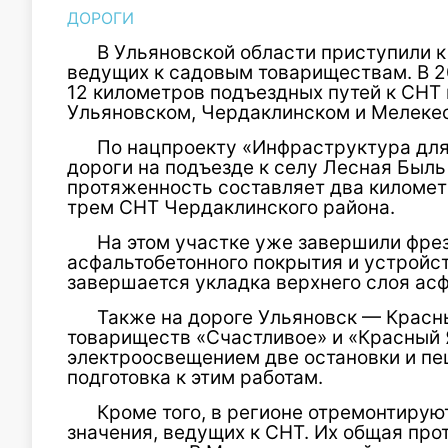
ДОРОГИ
В Ульяновской области приступили к
ведущих к садовым товариществам. В 2
12 километров подъездных путей к СНТ 
Ульяновском, Чердаклинском и Мелеке
По нацпроекту «Инфраструктура для
дороги на подъезде к селу Лесная Быль 
протяженность составляет два километ
трем СНТ Чердаклинского района.
На этом участке уже завершили фре
асфальтобетонного покрытия и устройс
завершается укладка верхнего слоя асф
Также на дороге Ульяновск — Красн
товариществ «Счастливое» и «Красный 
электроосвещением две остановки и пе
подготовка к этим работам.
Кроме того, в регионе отремонтирую
значения, ведущих к СНТ. Их общая пр