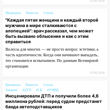
07.08.2026
16:02
В Ульяновской области убрали
более 28% площадей зерновых и
зернобобовых культур
Медицина
Новости
Статьи
"Каждая пятая женщина и каждый второй
15:51
Бросила кирпич в жену брата: в
мужчина в мире сталкиваются с
Ульяновской области завели дело на
алопецией": врач рассказал, чем может
агрессивную женщину
быть вызвано облысение и как с этим
справиться
15:47
На улице Радищева сбили
курьера: крупная авария в Ульяновске
Волосы для многих — не просто вопрос эстетики, а
часть идентичности. Когда они начинают выпадать,
15:15
Проводил до квартиры и ограбил:
это становится испытанием. По данным Всемирной
новый кавалер женщины оказался
организации
рецидивистом
07.08.2026
14:26
В Ульяновске ограничат движение
по улице Ефремова
Криминал
Новости
Статьи
#аварии
#ДТП
#СК
#УМВД
14:23
67% ульяновцев готовы
Инсценировали ДТП и получили более 4,6
передумать увольняться, если им
миллиона рублей: перед судом предстанет
повысят зарплату
банда автоподставщиков