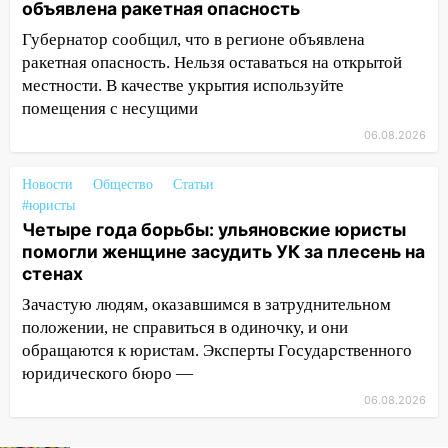
области
объявлена ракетная опасность
Губернатор сообщил, что в регионе объявлена
11:30
Кабмин РФ разрешил до 1 июля
ракетная опасность. Нельзя оставаться на открытой
2027 года импорт, выпуск и обращение
местности. В качестве укрытия используйте
бензина Евро 2, Евро 3, Евро 4
помещения с несущими
11:12
Соцсети: на Рябикова автомобиль
06.08.2026
врезался в забор
10:27
Где есть бензин в Ульяновске
Новости
Общество
Статьи
днем 6 августа: список АЗС
#юристы
Четыре года борьбы: ульяновские юристы
10:16
Внимание! В Ульяновской области
помогли женщине засудить УК за плесень на
объявлена ракетная опасность
стенах
10:00
В Старомайнском районе утонул
Зачастую людям, оказавшимся в затруднительном
51-летний мужчина
положении, не справиться в одиночку, и они
обращаются к юристам. Эксперты Государственного
09:50
В Ульяновске черный коршун
юридического бюро —
застрял в тепловозе
06.08.2026
09:44
Ульяновские спасатели помогли
юному велосипедисту на улице