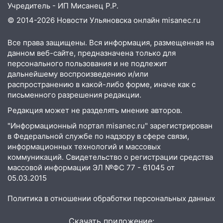
жительницу Ульяновской области
Учредитель - ИП Мисанец Р.Р.
© 2014-2026 Новости Ульяновска онлайн
misanec.ru
19:14
Житель Ульяновской области
подвез троих незнакомцев на трассе и
Все права защищены. Вся информация, размещенная на
заработал уголовное дело
данном веб-сайте, предназначена только для
18:14
Прогноз погоды на 6 августа в
персонального пользования и не подлежит
дальнейшему воспроизведению и/или
Ульяновской области
распространению в какой-либо форме, иначе как с
18:00
Мотофристайл, рок и силовой
письменного разрешения редакции.
экстрим: в Ульяновске пройдет
Редакция может не разделять мнение авторов.
большой фестиваль «Наше время»
"Информационный портал misanec.ru" зарегистрирован
17:30
Где есть бензин в Ульяновске 5
в Федеральной службе по надзору в сфере связи,
августа после рабочего дня: список АЗС
информационных технологий и массовых
коммуникаций. Свидетельство о регистрации средства
17:05
«Обыск» по видеосвязи: в
массовой информации ЭЛ №ФС 77 - 61045 от
Ульяновске задержали 19-летнюю
05.03.2015
сообщницу мошенников
Политика в отношении обработки персональных данных
16:12
Едва не перерезал горло: в
Вешкайме посиделки с судимым
Скачать приложение: