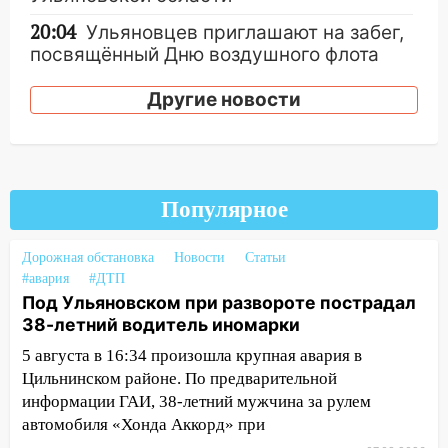
20:04
Ульяновцев приглашают на забег,
посвящённый Дню воздушного флота
России
Другие новости
19:12
В Ульяновской области
руководителя частной компании
наказали за сокрытие прошлого своего
сотрудник
Популярное
18:02
В Ульяновск едут звезды
баскетбола!
Дорожная обстановка
Новости
Статьи
17:08
Ульяновский областной суд
#авария
#ДТП
оставил в силе приговор руководству
Под Ульяновском при развороте пострадал
«УльяновскФармации» за махинации на
38-летний водитель иномарки
3,2 млн рублей
5 августа в 16:34 произошла крупная авария в
16:09
Ветераны легкой атлетики из
Цильнинском районе. По предварительной
Ульяновска успешно выступили на
информации ГАИ, 38-летний мужчина за рулем
Чемпионате России
автомобиля «Хонда Аккорд» при