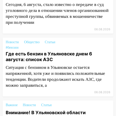
14:01
Инсценировали ДТП и получили
Сегодня, 6 августа, стало известно о передаче в суд
более 4,6 миллиона рублей: перед
уголовного дела в отношении членов организованной
судом предстанет банда
преступной группы, обвиняемых в мошенничестве
автоподставщиков
при получении
13:36
В Инзе произошел крупный пожар
06.08.2026
13:00
В суде защитили репутацию
Новости
Общество
Статьи
мужчины, которого необоснованно
#бензин
обвиняли в жестоком обращении с
Где есть бензин в Ульяновске днем 6
животными
августа: список АЗС
12:28
Миллион на «льготниках»: в
Ситуация с бензином в Ульяновске остается
Ульяновской области перевозчик
напряженной, хотя уже и появились положительные
провернул хитрую схему с чужими
тенденции. Водители продолжают искать АЗС, где
проездными
можно заправиться, а
12:10
Ульяновский алиментщик накопил
06.08.2026
120 тысяч долга
Важное
11:49
Новости
Статьи
Снят режим «Ракетная
опасность» на территории Ульяновской
Внимание! В Ульяновской области