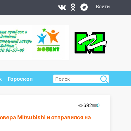
Войти
х
Гороскоп
692
0
вера Mitsubishi и отправился на