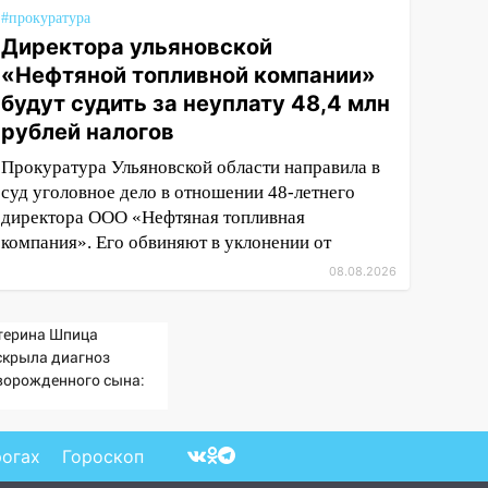
#прокуратура
Директора ульяновской
«Нефтяной топливной компании»
будут судить за неуплату 48,4 млн
рублей налогов
Прокуратура Ульяновской области направила в
суд уголовное дело в отношении 48-летнего
директора ООО «Нефтяная топливная
компания». Его обвиняют в уклонении от
08.08.2026
терина Шпица
скрыла диагноз
ворожденного сына:
льше молчать нет
ысла
рогах
Гороскоп