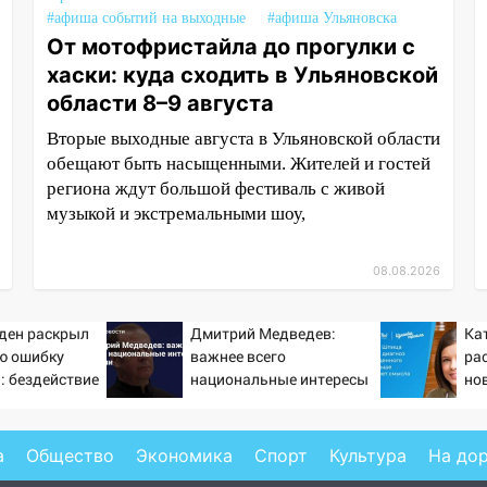
#афиша событий на выходные
#афиша Ульяновска
От мотофристайла до прогулки с
хаски: куда сходить в Ульяновской
области 8–9 августа
Вторые выходные августа в Ульяновской области
обещают быть насыщенными. Жителей и гостей
региона ждут большой фестиваль с живой
музыкой и экстремальными шоу,
08.08.2026
ден раскрыл
Дмитрий Медведев:
Ка
ю ошибку
важнее всего
ра
: бездействие
национальные интересы
но
мпа
России
бо
см
а
Общество
Экономика
Спорт
Культура
На до