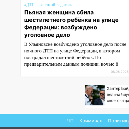
#ДТП
#пьяный водитель
14:28
Ураган вырвал остановку
Пьяная женщина сбила
на улице Деева в Заволжье
шестилетнего ребёнка на улице
14:26
Жители Ульяновска сами
Федерации: возбуждено
пытаются расчистить ливнёвки,
уголовное дело
не дождавшись
В Ульяновске возбуждено уголовное дело после
коммунальщиков
ночного ДТП на улице Федерации, в котором
14:16
Шторм продолжает
пострадал шестилетний ребёнок. По
ломать город: на улице Любови
предварительным данным полиции, ночью 8
Шевцовой рухнул светофор
08.08.2026
14:14
Студента из Ульяновска
обманули мошенники под
Хантер Бай
видом преподавателя
величайшу
своего отца
14:12
Куда жаловаться
против Тра
ульяновцам на упавшее дерево
или затопленную улицу после
ЧП
Криминал
Политик
непогоды