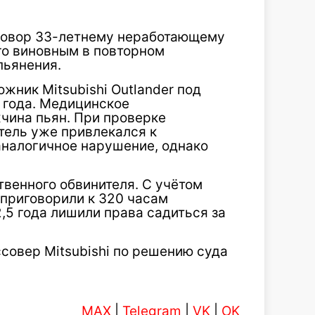
иговор 33-летнему неработающему
го виновным в повторном
пьянения.
ник Mitsubishi Outlander под
 года. Медицинское
чина пьян. При проверке
тель уже привлекался к
аналогичное нарушение, однако
твенного обвинителя. С учётом
 приговорили к 320 часам
2,5 года лишили права садиться за
овер Mitsubishi по решению суда
MAX
|
Telegram
|
VK
|
OK