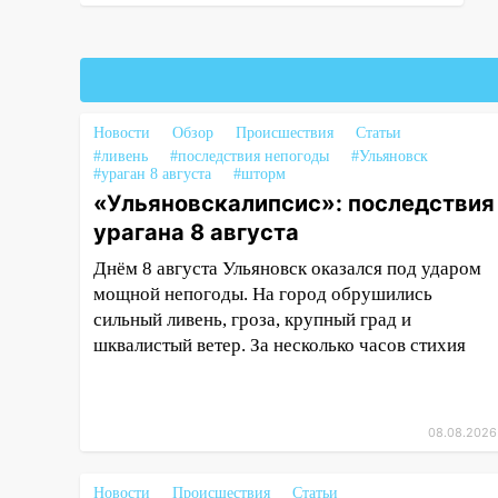
16:38
Прогноз погоды в
Ульяновской области на 9
августа
16:34
Из-за мощной непогоды в
Новости
Обзор
Происшествия
Статьи
Ульяновске отменили
#ливень
#последствия непогоды
#Ульяновск
фестиваль «Наше время»
#ураган 8 августа
#шторм
«Ульяновскалипсис»: последствия
16:17
Мелекесский район
урагана 8 августа
первым в Ульяновской области
намолотил более 100 тысяч
Днём 8 августа Ульяновск оказался под ударом
тонн зерна
мощной непогоды. На город обрушились
сильный ливень, гроза, крупный град и
15:17
В колледжи и техникумы
шквалистый ветер. За несколько часов стихия
Ульяновской области подали
более 10 тысяч заявлений
15:04
Фоторепортаж с улиц
08.08.2026
Ульяновска после шторма:
поваленные деревья и
затопленные улицы
Новости
Происшествия
Статьи