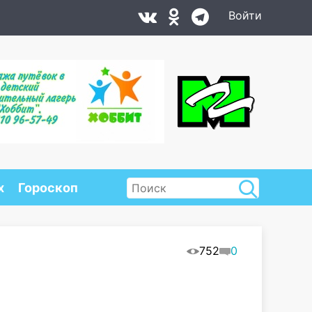
Войти
х
Гороскоп
752
0