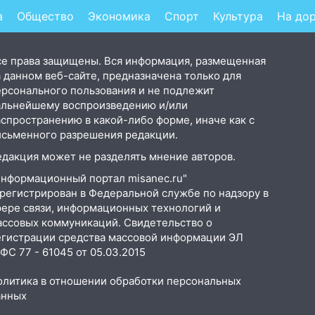
ти
а
Общество
Экономика
Спорт
Культура
На до
се права защищены. Вся информация, размещенная
 данном веб-сайте, предназначена только для
ерсонального пользования и не подлежит
альнейшему воспроизведению и/или
аспространению в какой-либо форме, иначе как с
исьменного разрешения редакции.
едакция может не разделять мнение авторов.
Информационный портал misanec.ru"
арегистрирован в Федеральной службе по надзору в
фере связи, информационных технологий и
ассовых коммуникаций. Свидетельство о
егистрации средства массовой информации ЭЛ
С 77 - 61045 от 05.03.2015
олитика в отношении обработки персональных
анных