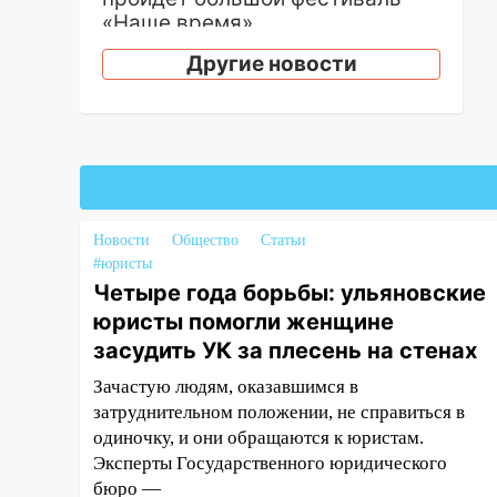
«Наше время»
17:30
Где есть бензин в
Другие новости
Ульяновске 5 августа после
рабочего дня: список АЗС
17:05
«Обыск» по видеосвязи: в
Ульяновске задержали 19-
летнюю сообщницу
мошенников
Новости
Общество
Статьи
16:12
#юристы
Едва не перерезал горло:
Четыре года борьбы: ульяновские
в Вешкайме посиделки с
судимым знакомым
юристы помогли женщине
закончились для женщины
засудить УК за плесень на стенах
больницей
Зачастую людям, оказавшимся в
16:06
18-летняя девушка без
затруднительном положении, не справиться в
прав перевернулась на мопеде
одиночку, и они обращаются к юристам.
и попала в больницу
Эксперты Государственного юридического
бюро —
15:59
Ульяновец отдал более