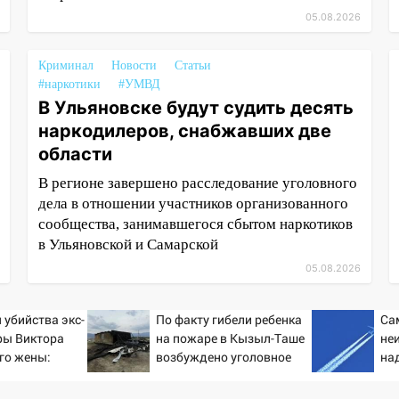
05.08.2026
Криминал
Новости
Статьи
#наркотики
#УМВД
В Ульяновске будут судить десять
наркодилеров, снабжавших две
области
В регионе завершено расследование уголовного
дела в отношении участников организованного
сообщества, занимавшегося сбытом наркотиков
в Ульяновской и Самарской
05.08.2026
 убийства экс-
По факту гибели ребенка
Са
ры Виктора
на пожаре в Кызыл-Таше
не
его жены:
возбуждено уголовное
на
ирующих
дело
на 
вые