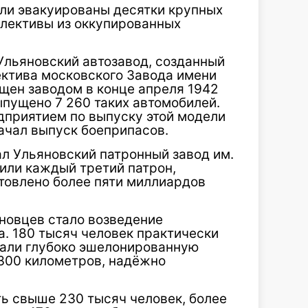
ыли эвакуированы десятки крупных
ллективы из оккупированных
льяновский автозавод, созданный
ектива московского Завода имени
щен заводом в конце апреля 1942
ыпущено 7 260 таких автомобилей.
дприятием по выпуску этой модели
начал выпуск боеприпасов.
л Ульяновский патронный завод им.
вили каждый третий патрон,
отовлено более пяти миллиардов
новцев стало возведение
. 180 тысяч человек практически
дали глубоко эшелонированную
300 километров, надёжно
ь свыше 230 тысяч человек, более