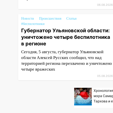
14 миллионов рублей за
06.08.2026
криминальное
покровительство
Новости
Происшествия
Статьи
#беспилотники
15:32
На «кольце» кроссовер
Губернатор Ульяновской области:
сбил 18-летнего мопедиста
уничтожено четыре беспилотника
15:00
В Ульяновске после
в регионе
тройного ДТП
госпитализировали 25-летнего
Сегодня, 5 августа, губернатор Ульяновской
байкера
области Алексей Русских сообщил, что над
территорией региона перехвачено и уничтожено
14:32
На Ульяновскую область
четыре вражеских
надвигается жара
05.08.2026
14:08
Пешеход переходил по
«зебре»: подробности
Хронология
серьезной аварии на
мэра Сама
Фруктовой
Тархова и 
шесть шок
13:30
В Димитровграде на
фактов, но