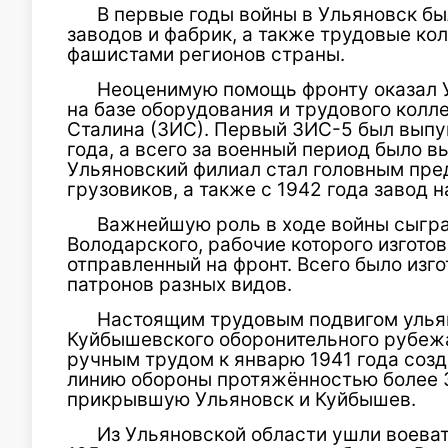
В первые годы войны в Ульяновск б
заводов и фабрик, а также трудовые ко
фашистами регионов страны.
Неоценимую помощь фронту оказал У
на базе оборудования и трудового колл
Сталина (ЗИС). Первый ЗИС-5 был выпу
года, а всего за военный период было в
Ульяновский филиал стал головным пре
грузовиков, а также с 1942 года завод 
Важнейшую роль в ходе войны сыгра
Володарского, рабочие которого изгото
отправленный на фронт. Всего было изг
патронов разных видов.
Настоящим трудовым подвигом улья
Куйбышевского оборонительного рубежа
ручным трудом к январю 1941 года соз
линию обороны протяжённостью более 
прикрывшую Ульяновск и Куйбышев.
Из Ульяновской области ушли воеват