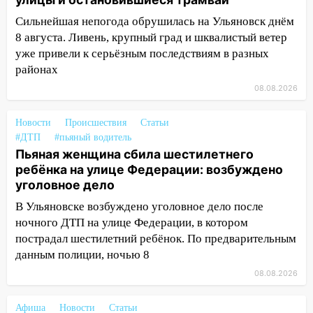
13:14
Ураган оторвал светофор на
Сильнейшая непогода обрушилась на Ульяновск днём
проспекте Филатова в Ульяновске
8 августа. Ливень, крупный град и шквалистый ветер
13:12
Дерево пробило крышу дома на
уже привели к серьёзным последствиям в разных
Новгородской в Ульяновске и рухнуло
районах
на электрощит
08.08.2026
13:10
В Заволжском районе дерево
упало во дворе
Новости
Происшествия
Статьи
#ДТП
#пьяный водитель
13:08
Ураган ударил по Ульяновску:
Пьяная женщина сбила шестилетнего
сорванные крыши, поваленные деревья,
ребёнка на улице Федерации: возбуждено
затопленные улицы и остановившиеся
уголовное дело
трамваи
В Ульяновске возбуждено уголовное дело после
12:17
Ульяновск накрыл крупный град:
ночного ДТП на улице Федерации, в котором
после ливня город снова уходит под
пострадал шестилетний ребёнок. По предварительным
воду
данным полиции, ночью 8
12:12
08.08.2026
Прокуратура взяла на контроль
ДТП с шестилетним ребёнком на улице
Федерации
Афиша
Новости
Статьи