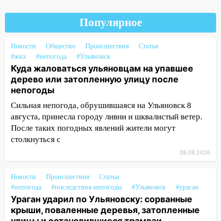
Орджоникидзе
13:47
На Нижней Террасе мощным
Популярное
ветром вырвало дерево с корнем
Новости
Общество
Происшествия
Статьи
13:46
Сильный ветер сорвал крышу с
#жкх
#непогода
#Ульяновск
СТО на проспекте Созидателей
Куда жаловаться ульяновцам на упавшее
13:35
Непогода продолжает бить по
дерево или затопленную улицу после
транспорту: в Ульяновске трамвай
непогоды
сошёл с рельсов
Сильная непогода, обрушившаяся на Ульяновск 8
августа, принесла городу ливни и шквалистый ветер.
13:22
Упавшие деревья перекрыли
После таких погодных явлений жители могут
дороги в Ульяновске: фото
столкнуться с
13:17
Непогода в Ульяновске не
08.08.2026
закончится сегодня: сильные ливни
сохранятся 9 августа
Новости
Происшествия
Статьи
13:15
Трижды «брал в долг» без спроса:
#непогода
#последствия непогоды
#Ульяновск
#ураган
житель Вешкаймского района похитил у
Ураган ударил по Ульяновску: сорванные
знакомого 191 тысячу рублей
крыши, поваленные деревья, затопленные
улицы и остановившиеся трамваи