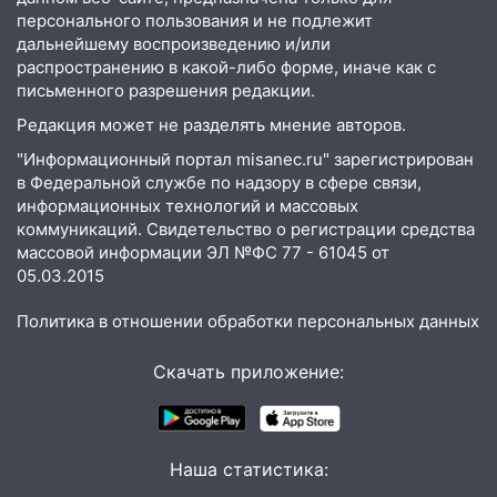
16:51
В Чердаклинском районе
персонального пользования и не подлежит
ремонтируют дороги, ставят остановки
дальнейшему воспроизведению и/или
и проводят новое освещение
распространению в какой-либо форме, иначе как с
письменного разрешения редакции.
16:35
В Ульяновске установили ещё
девять бункеров для крупногабаритного
Редакция может не разделять мнение авторов.
мусора
"Информационный портал misanec.ru" зарегистрирован
в Федеральной службе по надзору в сфере связи,
16:26
В Ульяновске бесплатно покажут
информационных технологий и массовых
матч «Волги» под открытым небом
коммуникаций. Свидетельство о регистрации средства
16:12
В Ульяновском госуниверситете
массовой информации ЭЛ №ФС 77 - 61045 от
разработают отечественный прибор для
05.03.2015
цифровой ПЦР
Политика в отношении обработки персональных данных
15:47
Ульяновцы могут вернуть деньги
за абонементы закрывшегося фитнес-
Скачать приложение:
клуба «Рекорд-Fitness»
15:34
После вмешательства
прокуратуры в селах Ульяновской
Наша статистика:
области привели в порядок детские