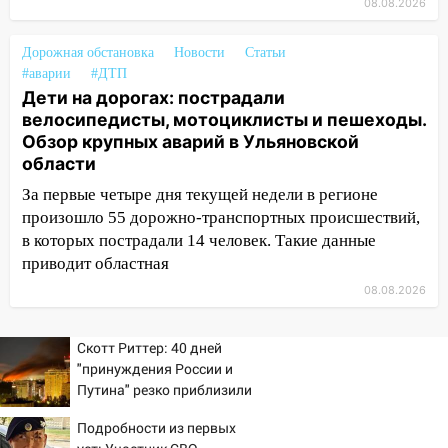
08:30
08.08.2026
Поджог со свечой, 16 сгоревших
домов и выстрел за водку
Дорожная обстановка
Новости
Статьи
07:50
Какая погоды будет днем 8
#аварии
#ДТП
августа
Дети на дорогах: пострадали
велосипедисты, мотоциклисты и пешеходы.
06:45
Императорский мост в
Обзор крупных аварий в Ульяновской
Ульяновске останется закрытым до
области
утра 10 августа
За первые четыре дня текущей недели в регионе
05:18
Судьба готовит сюрприз: гороскоп
произошло 55 дорожно-транспортных происшествий,
на 8 августа — кому повезет с
в которых пострадали 14 человек. Такие данные
деньгами, а кого ждет неожиданная
приводит областная
встреча
08.08.2026
04:47
В Ульяновской области объявили
ракетную опасность: звучат сирены
Скотт Риттер: 40 дней
07.08.2026
"принуждения России и
Путина" резко приблизили
20:40
Ульяновские аграрии смогут
крах режима Зеленского
купить тракторы с отсрочкой платежа
Подробности из первых
до декабря