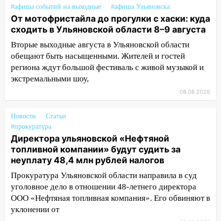
#афиша событий на выходные
#афиша Ульяновска
12:01
Пьяная женщина сбила
От мотофристайла до прогулки с хаски: куда
шестилетнего ребёнка на улице
сходить в Ульяновской области 8–9 августа
Федерации: возбуждено уголовное дело
Вторые выходные августа в Ульяновской области
11:16
В Ульяновске ищут 37-летнего
обещают быть насыщенными. Жителей и гостей
мужчину, пропавшего ещё 19 июля
региона ждут большой фестиваль с живой музыкой и
экстремальными шоу,
10:30
От мотофристайла до прогулки с
08.08.2026
хаски: куда сходить в Ульяновской
области 8–9 августа
Новости
Статьи
10:11
Директора ульяновской
#прокуратура
«Нефтяной топливной компании» будут
Директора ульяновской «Нефтяной
судить за неуплату 48,4 млн рублей
топливной компании» будут судить за
налогов
неуплату 48,4 млн рублей налогов
09:28
Дети на дорогах: пострадали
Прокуратура Ульяновской области направила в суд
велосипедисты, мотоциклисты и
уголовное дело в отношении 48-летнего директора
пешеходы. Обзор крупных аварий в
ООО «Нефтяная топливная компания». Его обвиняют в
Ульяновской области
уклонении от