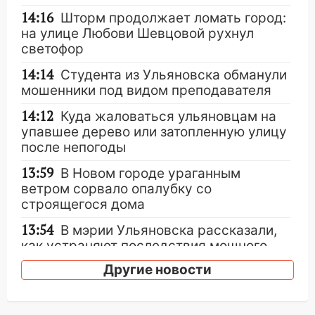
14:16
Шторм продолжает ломать город:
на улице Любови Шевцовой рухнул
светофор
14:14
Студента из Ульяновска обманули
мошенники под видом преподавателя
14:12
Куда жаловаться ульяновцам на
упавшее дерево или затопленную улицу
после непогоды
13:59
В Новом городе ураганным
ветром сорвало опалубку со
строящегося дома
13:54
В мэрии Ульяновска рассказали,
как устраняют последствия мощного
шторма
Другие новости
13:49
Стихия продолжает крушить
Ульяновск: дерево рухнуло на дом на