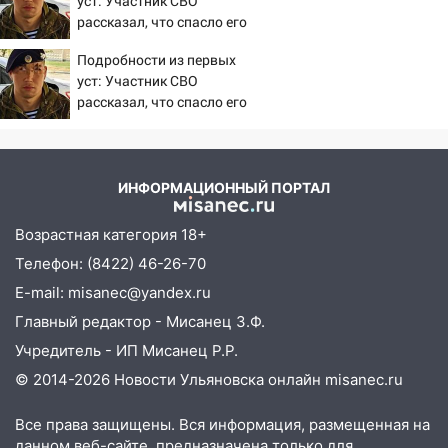
уст: Участник СВО
рассказал, что спасло его
19:34
В следственном управлении
в схватке с медведем
состоялось торжественное
Подробности из первых
мероприятие, приуроченное к
уст: Участник СВО
празднованию Дня сотрудника органов
рассказал, что спасло его
следствия Российской Федерации
в схватке с медведем
19:30
Ульяновцев приглашают
поддержать «Симбирскую чебурашку»
ИНФОРМАЦИОННЫЙ ПОРТАЛ
на фестивале «ФормАРТ»
18:11
Ульяновская область стала
Возрастная категория 18+
пилотным регионом проекта
Телефон: (8422) 46-26-70
«Культурное долголетие»
E-mail: misanec@yandex.ru
17:23
Прогноз погоды в Ульяновской
Главный редактор - Мисанец З.Ф.
области на 8 августа
Учредитель - ИП Мисанец Р.Р.
17:16
В реанимацию Ульяновской
© 2014-2026 Новости Ульяновска онлайн
misanec.ru
областной больницы поступили шесть
новых аппаратов ИВЛ
Все права защищены. Вся информация, размещенная на
данном веб-сайте, предназначена только для