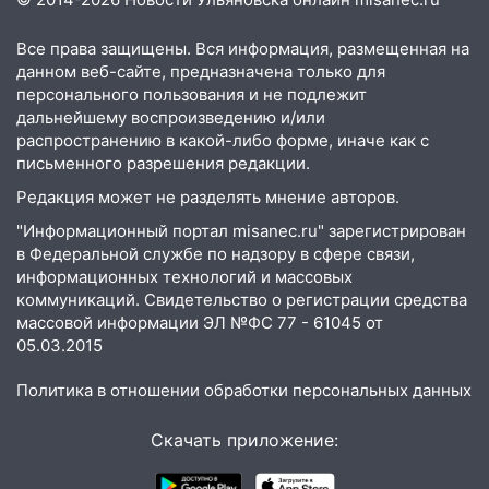
встреча
Все права защищены. Вся информация, размещенная на
04:47
В Ульяновской области объявили
данном веб-сайте, предназначена только для
ракетную опасность: звучат сирены
персонального пользования и не подлежит
07.08.2026
дальнейшему воспроизведению и/или
20:40
распространению в какой-либо форме, иначе как с
Ульяновские аграрии смогут
письменного разрешения редакции.
купить тракторы с отсрочкой платежа
до декабря
Редакция может не разделять мнение авторов.
19:34
В следственном управлении
"Информационный портал misanec.ru" зарегистрирован
состоялось торжественное
в Федеральной службе по надзору в сфере связи,
информационных технологий и массовых
мероприятие, приуроченное к
коммуникаций. Свидетельство о регистрации средства
празднованию Дня сотрудника органов
массовой информации ЭЛ №ФС 77 - 61045 от
следствия Российской Федерации
05.03.2015
19:30
Ульяновцев приглашают
поддержать «Симбирскую чебурашку»
Политика в отношении обработки персональных данных
на фестивале «ФормАРТ»
Скачать приложение:
18:11
Ульяновская область стала
пилотным регионом проекта