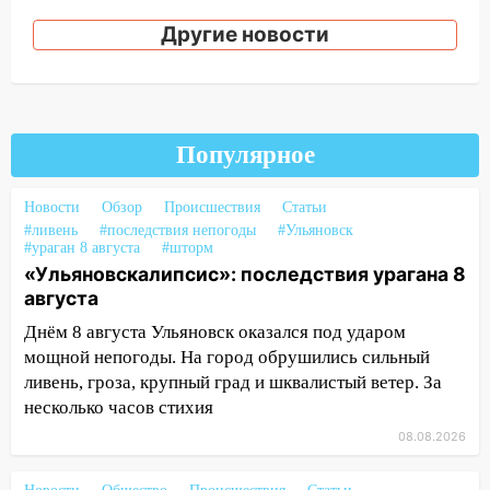
после шторма: поваленные деревья и
Другие новости
затопленные улицы
14:28
Ураган вырвал остановку на улице
Деева в Заволжье
14:26
Жители Ульяновска сами
Популярное
пытаются расчистить ливнёвки, не
дождавшись коммунальщиков
Новости
Обзор
Происшествия
Статьи
14:16
Шторм продолжает ломать город:
#ливень
#последствия непогоды
#Ульяновск
#ураган 8 августа
#шторм
на улице Любови Шевцовой рухнул
«Ульяновскалипсис»: последствия урагана 8
светофор
августа
14:14
Студента из Ульяновска обманули
Днём 8 августа Ульяновск оказался под ударом
мошенники под видом преподавателя
мощной непогоды. На город обрушились сильный
14:12
Куда жаловаться ульяновцам на
ливень, гроза, крупный град и шквалистый ветер. За
упавшее дерево или затопленную улицу
несколько часов стихия
после непогоды
08.08.2026
13:59
В Новом городе ураганным