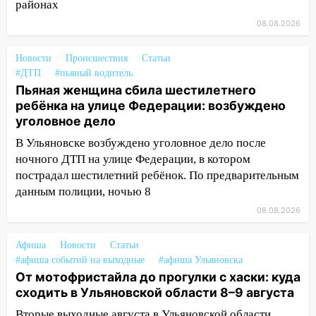
районах
13:17
Непогода в Ульяновске не
08.08.2026
закончится сегодня: сильные ливни
сохранятся 9 августа
Новости
Происшествия
Статьи
#ДТП
#пьяный водитель
13:15
Трижды «брал в долг» без спроса:
Пьяная женщина сбила шестилетнего
житель Вешкаймского района похитил у
ребёнка на улице Федерации: возбуждено
знакомого 191 тысячу рублей
уголовное дело
13:14
Ураган оторвал светофор на
В Ульяновске возбуждено уголовное дело после
проспекте Филатова в Ульяновске
ночного ДТП на улице Федерации, в котором
пострадал шестилетний ребёнок. По предварительным
13:12
Дерево пробило крышу дома на
данным полиции, ночью 8
Новгородской в Ульяновске и рухнуло
на электрощит
08.08.2026
13:10
В Заволжском районе дерево
Афиша
Новости
Статьи
упало во дворе
#афиша событий на выходные
#афиша Ульяновска
От мотофристайла до прогулки с хаски: куда
13:08
Ураган ударил по Ульяновску:
сходить в Ульяновской области 8–9 августа
сорванные крыши, поваленные деревья,
затопленные улицы и остановившиеся
Вторые выходные августа в Ульяновской области