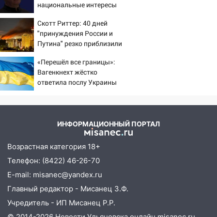
«Нефтяной топливной компании» будут
национальные интересы
судить за неуплату 48,4 млн рублей
России
Скотт Риттер: 40 дней
налогов
"принуждения России и
09:28
Дети на дорогах: пострадали
Путина" резко приблизили
велосипедисты, мотоциклисты и
крах режима Зеленского
«Перешёл все границы»:
пешеходы. Обзор крупных аварий в
Вагенкнехт жёстко
Ульяновской области
ответила послу Украины
08:30
Поджог со свечой, 16 сгоревших
домов и выстрел за водку
07:50
Какая погоды будет днем 8
ИНФОРМАЦИОННЫЙ ПОРТАЛ
августа
Возрастная категория 18+
06:45
Императорский мост в
Телефон: (8422) 46-26-70
Ульяновске останется закрытым до
утра 10 августа
E-mail: misanec@yandex.ru
Главный редактор - Мисанец З.Ф.
05:18
Судьба готовит сюрприз: гороскоп
на 8 августа — кому повезет с
Учредитель - ИП Мисанец Р.Р.
деньгами, а кого ждет неожиданная
© 2014-2026 Новости Ульяновска онлайн
misanec.ru