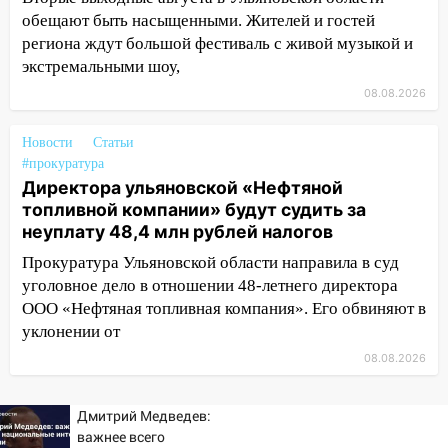
трамваи
обещают быть насыщенными. Жителей и гостей
региона ждут большой фестиваль с живой музыкой и
12:17
Ульяновск накрыл крупный град:
экстремальными шоу,
после ливня город снова уходит под
воду
08.08.2026
12:12
Прокуратура взяла на контроль
Новости
Статьи
ДТП с шестилетним ребёнком на улице
#прокуратура
Федерации
Директора ульяновской «Нефтяной
топливной компании» будут судить за
12:01
Пьяная женщина сбила
неуплату 48,4 млн рублей налогов
шестилетнего ребёнка на улице
Федерации: возбуждено уголовное дело
Прокуратура Ульяновской области направила в суд
уголовное дело в отношении 48-летнего директора
11:16
В Ульяновске ищут 37-летнего
ООО «Нефтяная топливная компания». Его обвиняют в
мужчину, пропавшего ещё 19 июля
уклонении от
10:30
От мотофристайла до прогулки с
08.08.2026
хаски: куда сходить в Ульяновской
области 8–9 августа
Дмитрий Медведев:
10:11
Директора ульяновской
важнее всего