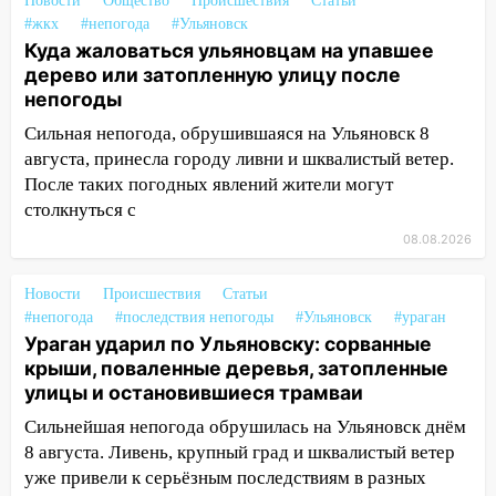
Новости
Общество
Происшествия
Статьи
ветром сорвало опалубку со
#жкх
#непогода
#Ульяновск
строящегося дома
Куда жаловаться ульяновцам на упавшее
13:54
В мэрии Ульяновска рассказали,
дерево или затопленную улицу после
как устраняют последствия мощного
непогоды
шторма
Сильная непогода, обрушившаяся на Ульяновск 8
13:49
августа, принесла городу ливни и шквалистый ветер.
Стихия продолжает крушить
Ульяновск: дерево рухнуло на дом на
После таких погодных явлений жители могут
Орджоникидзе
столкнуться с
08.08.2026
13:47
На Нижней Террасе мощным
ветром вырвало дерево с корнем
Новости
Происшествия
Статьи
13:46
Сильный ветер сорвал крышу с
#непогода
#последствия непогоды
#Ульяновск
#ураган
СТО на проспекте Созидателей
Ураган ударил по Ульяновску: сорванные
крыши, поваленные деревья, затопленные
13:35
Непогода продолжает бить по
улицы и остановившиеся трамваи
транспорту: в Ульяновске трамвай
Сильнейшая непогода обрушилась на Ульяновск днём
сошёл с рельсов
8 августа. Ливень, крупный град и шквалистый ветер
13:22
Упавшие деревья перекрыли
уже привели к серьёзным последствиям в разных
дороги в Ульяновске: фото