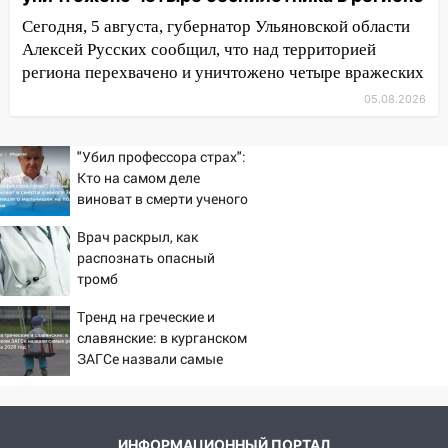
14:32
На Ульяновскую область
Сегодня, 5 августа, губернатор Ульяновской области
надвигается жара
Алексей Русских сообщил, что над территорией
региона перехвачено и уничтожено четыре вражеских
14:08
Пешеход переходил по «зебре»:
подробности серьезной аварии на
05.08.2026
Фруктовой
"Убил профессора страх":
13:30
В Димитровграде на улице
Кто на самом деле
Трудовой горело здание
виноват в смерти ученого
13:00
Зезина, остановившего
Водитель без прав врезался в
Врач раскрыл, как
мальчишек на поле с
припаркованный автомобиль
распознать опасный
горохом
12:37
тромб
Переезжал «зебру» на
велосипеде и попал под колеса
Тренд на греческие и
12:18
славянские: в курганском
Вспыхнул изнутри: в
ЗАГСе назвали самые
Железнодорожном районе горела дача
редкие имена за 2026 год
11:33
В Засвияжье под колёса авто
попал мужчина
ИНФОРМАЦИОННЫЙ ПОРТАЛ