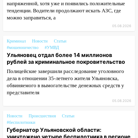
17:05
«Обыск» по видеосвязи: в
напряженной, хотя уже и появились положительные
Ульяновске задержали 19-летнюю
тенденции. Водители продолжают искать АЗС, где
сообщницу мошенников
можно заправиться, а
16:12
Едва не перерезал горло: в
05.08.2026
Вешкайме посиделки с судимым
знакомым закончились для женщины
Криминал
Новости
Статьи
больницей
#мошенничество
#УМВД
Ульяновец отдал более 14 миллионов
16:06
18-летняя девушка без прав
рублей за криминальное покровительство
перевернулась на мопеде и попала в
Полицейские завершили расследование уголовного
больницу
дела в отношении 35-летнего жителя Ульяновска,
15:59
Ульяновец отдал более 14
обвиняемого в вымогательстве денежных средств у
миллионов рублей за криминальное
представителя
покровительство
05.08.2026
15:32
На «кольце» кроссовер сбил 18-
летнего мопедиста
Новости
Происшествия
Статьи
#беспилотники
15:00
В Ульяновске после тройного ДТП
Губернатор Ульяновской области:
госпитализировали 25-летнего байкера
уничтожено четыре беспилотника в регионе