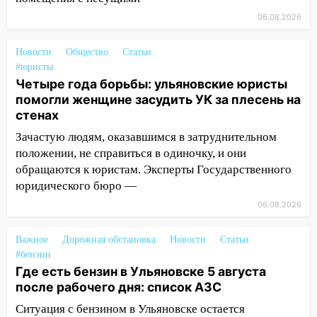
05.08.2026
06.08.2026
22:58
Соцсети: на проспекте Тюленева
Новости
Общество
Статьи
ДТП с мотоциклистом
#юристы
20:22
Мошенники обманули 92-летнюю
Четыре года борьбы: ульяновские юристы
жительницу Ульяновской области
помогли женщине засудить УК за плесень на
стенах
19:14
Житель Ульяновской области
Зачастую людям, оказавшимся в затруднительном
подвез троих незнакомцев на трассе и
положении, не справиться в одиночку, и они
заработал уголовное дело
обращаются к юристам. Эксперты Государственного
18:14
Прогноз погоды на 6 августа в
юридического бюро —
Ульяновской области
06.08.2026
18:00
Мотофристайл, рок и силовой
экстрим: в Ульяновске пройдет
Важное
Дорожная обстановка
Новости
Статьи
большой фестиваль «Наше время»
#бензин
Где есть бензин в Ульяновске 5 августа
17:30
Где есть бензин в Ульяновске 5
после рабочего дня: список АЗС
августа после рабочего дня: список АЗС
Ситуация с бензином в Ульяновске остается