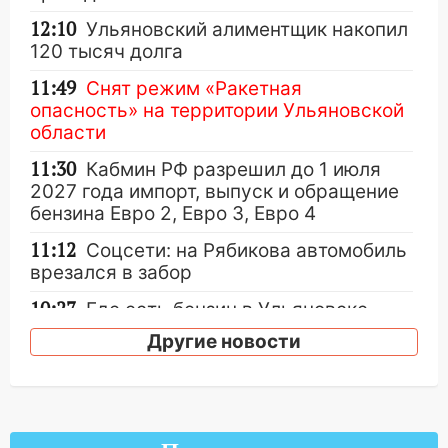
12:10
Ульяновский алиментщик накопил
120 тысяч долга
11:49
Снят режим «Ракетная
опасность» на территории Ульяновской
области
11:30
Кабмин РФ разрешил до 1 июля
2027 года импорт, выпуск и обращение
бензина Евро 2, Евро 3, Евро 4
11:12
Соцсети: на Рябикова автомобиль
врезался в забор
10:27
Где есть бензин в Ульяновске
днем 6 августа: список АЗС
Другие новости
10:16
Внимание! В Ульяновской области
объявлена ракетная опасность
10:00
В Старомайнском районе утонул