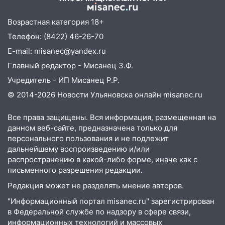
11:17
В Радищевском районе сгорели
хозяйственные постройки
Возрастная категория 18+
11:00
В Канадее горел жилой дом
Телефон: (8422) 46-26-70
E-mail: misanec@yandex.ru
10:18
Губернатор Ульяновской области:
уничтожено четыре беспилотника в
Главный редактор - Мисанец З.Ф.
регионе
Учредитель - ИП Мисанец Р.Р.
10:00
В Ульяновске дотла сгорел
© 2014-2026 Новости Ульяновска онлайн
misanec.ru
легковой автомобиль
Все права защищены. Вся информация, размещенная на
09:39
В Ульяновске будут судить десять
данном веб-сайте, предназначена только для
наркодилеров, снабжавших две области
персонального пользования и не подлежит
дальнейшему воспроизведению и/или
09:25
Вынесли приговор дебоширам,
распространению в какой-либо форме, иначе как с
избившим мужчину в трамвае
письменного разрешения редакции.
08:27
Ульяновская полиция получила
Редакция может не разделять мнение авторов.
один из шести уникальных автомобилей
"Информационный портал misanec.ru" зарегистрирован
в России
в Федеральной службе по надзору в сфере связи,
07:02
информационных технологий и массовых
Жара отступит: какой будет