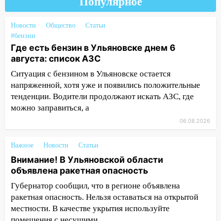
51-летний мужчина
Популярное
09:50
В Ульяновске черный коршун
Новости
Общество
Статьи
застрял в тепловозе
#бензин
09:44
Где есть бензин в Ульяновске днем 6
Ульяновские спасатели помогли
августа: список АЗС
юному велосипедисту на улице
Чернышевского
Ситуация с бензином в Ульяновске остается
напряженной, хотя уже и появились положительные
08:21
В Заволжском районе украли два
тенденции. Водители продолжают искать АЗС, где
велосипеда
можно заправиться, а
07:18
В Ульяновск идет
06.08.2026
тридцатиградусная жара: какая будет
погода в четверг
Важное
Новости
Статьи
06:00
Четыре года борьбы: ульяновские
Внимание! В Ульяновской области
юристы помогли женщине засудить УК
объявлена ракетная опасность
за плесень на стенах
Губернатор сообщил, что в регионе объявлена
05:00
Кому 6 августа звезды сулят
ракетная опасность. Нельзя оставаться на открытой
прибыль, а кому — испытания на
местности. В качестве укрытия используйте
прочность
помещения с несущими