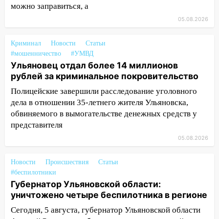
15:32
На «кольце» кроссовер сбил 18-
можно заправиться, а
летнего мопедиста
05.08.2026
15:00
В Ульяновске после тройного ДТП
госпитализировали 25-летнего байкера
Криминал
Новости
Статьи
#мошенничество
#УМВД
14:32
На Ульяновскую область
Ульяновец отдал более 14 миллионов
надвигается жара
рублей за криминальное покровительство
14:08
Пешеход переходил по «зебре»:
Полицейские завершили расследование уголовного
подробности серьезной аварии на
дела в отношении 35-летнего жителя Ульяновска,
Фруктовой
обвиняемого в вымогательстве денежных средств у
представителя
13:30
В Димитровграде на улице
05.08.2026
Трудовой горело здание
13:00
Водитель без прав врезался в
Новости
Происшествия
Статьи
припаркованный автомобиль
#беспилотники
Губернатор Ульяновской области:
12:37
Переезжал «зебру» на
уничтожено четыре беспилотника в регионе
велосипеде и попал под колеса
Сегодня, 5 августа, губернатор Ульяновской области
12:18
Вспыхнул изнутри: в