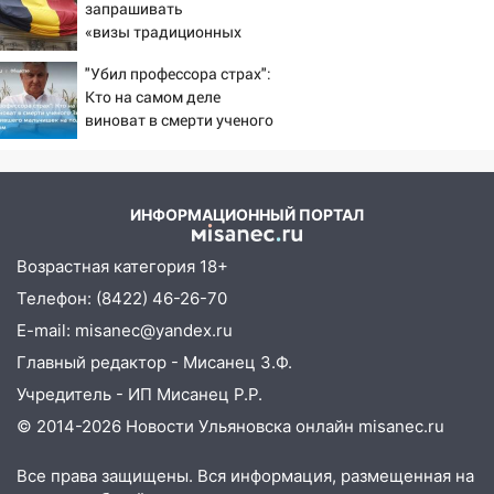
запрашивать
08:27
Ульяновская полиция получила
«визы традиционных
один из шести уникальных автомобилей
ценностей» в посольстве
в России
"Убил профессора страх":
РФ
Кто на самом деле
07:02
Жара отступит: какой будет
виноват в смерти ученого
погода в Ульяновске днем 5 августа
Зезина, остановившего
мальчишек на поле с
06:10
Двое мигрантов изнасиловали 13-
горохом
летнюю девочку в центре Ульяновска
ИНФОРМАЦИОННЫЙ ПОРТАЛ
06:00
Мертвеца выкопали, посадили в
мешок и попытались утопить в Волге
Возрастная категория 18+
Телефон: (8422) 46-26-70
05:30
Астрологи назвали самый
опасный день августа: что ждет каждый
E-mail: misanec@yandex.ru
знак 5 августа
Главный редактор - Мисанец З.Ф.
04.08.2026
Учредитель - ИП Мисанец Р.Р.
23:27
Прокуратура проверяет
© 2014-2026 Новости Ульяновска онлайн
misanec.ru
капремонт школы в посёлке Налейка
Все права защищены. Вся информация, размещенная на
22:33
Прокуратура проверяет