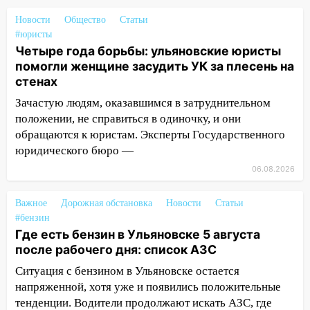
большой фестиваль «Наше время»
Новости
Общество
Статьи
17:30
Где есть бензин в Ульяновске 5
#юристы
Четыре года борьбы: ульяновские юристы
августа после рабочего дня: список АЗС
помогли женщине засудить УК за плесень на
17:05
«Обыск» по видеосвязи: в
стенах
Ульяновске задержали 19-летнюю
Зачастую людям, оказавшимся в затруднительном
сообщницу мошенников
положении, не справиться в одиночку, и они
16:12
Едва не перерезал горло: в
обращаются к юристам. Эксперты Государственного
Вешкайме посиделки с судимым
юридического бюро —
знакомым закончились для женщины
06.08.2026
больницей
16:06
18-летняя девушка без прав
Важное
Дорожная обстановка
Новости
Статьи
перевернулась на мопеде и попала в
#бензин
Где есть бензин в Ульяновске 5 августа
больницу
после рабочего дня: список АЗС
15:59
Ульяновец отдал более 14
Ситуация с бензином в Ульяновске остается
миллионов рублей за криминальное
напряженной, хотя уже и появились положительные
покровительство
тенденции. Водители продолжают искать АЗС, где