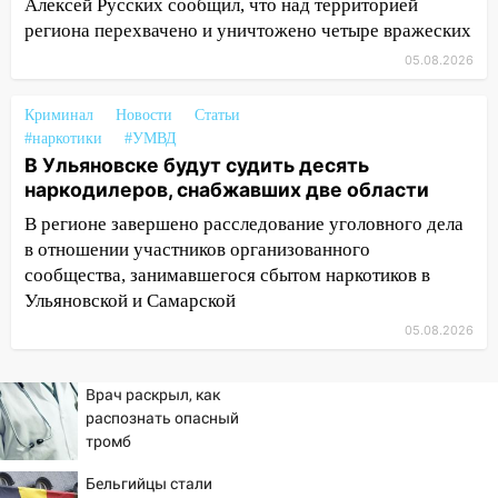
Алексей Русских сообщил, что над территорией
Железнодорожном районе горела дача
региона перехвачено и уничтожено четыре вражеских
11:33
В Засвияжье под колёса авто
05.08.2026
попал мужчина
Криминал
Новости
Статьи
11:17
В Радищевском районе сгорели
#наркотики
#УМВД
хозяйственные постройки
В Ульяновске будут судить десять
наркодилеров, снабжавших две области
11:00
В Канадее горел жилой дом
В регионе завершено расследование уголовного дела
10:18
Губернатор Ульяновской области:
в отношении участников организованного
уничтожено четыре беспилотника в
сообщества, занимавшегося сбытом наркотиков в
регионе
Ульяновской и Самарской
10:00
В Ульяновске дотла сгорел
05.08.2026
легковой автомобиль
09:39
В Ульяновске будут судить десять
Врач раскрыл, как
наркодилеров, снабжавших две области
распознать опасный
тромб
09:25
Вынесли приговор дебоширам,
избившим мужчину в трамвае
Бельгийцы стали