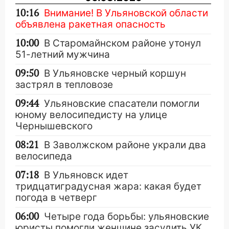
10:16
Внимание! В Ульяновской области
объявлена ракетная опасность
10:00
В Старомайнском районе утонул
51-летний мужчина
09:50
В Ульяновске черный коршун
застрял в тепловозе
09:44
Ульяновские спасатели помогли
юному велосипедисту на улице
Чернышевского
08:21
В Заволжском районе украли два
велосипеда
07:18
В Ульяновск идет
тридцатиградусная жара: какая будет
погода в четверг
06:00
Четыре года борьбы: ульяновские
юристы помогли женщине засудить УК