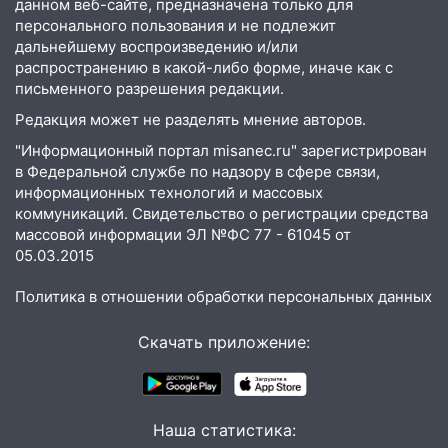
данном веб-сайте, предназначена только для
спортивные объекты в Старой Майне
персонального пользования и не подлежит
дальнейшему воспроизведению и/или
21:01
Ульяновцев приглашают сдать
распространению в какой-либо форме, иначе как с
кровь: День донора пройдёт 6 августа
письменного разрешения редакции.
20:17
Ульяновская область девятую
Редакция может не разделять мнение авторов.
неделю подряд удерживает самые
"Информационный портал misanec.ru" зарегистрирован
низкие цены на подсолнечное масло
в Федеральной службе по надзору в сфере связи,
19:33
Коровы-рекордсменки: в
информационных технологий и массовых
коммуникаций. Свидетельство о регистрации средства
Ульяновской области выросли надои
массовой информации ЭЛ №ФС 77 - 61045 от
молока
05.03.2015
18:20
В Ульяновской области до конца
года благоустроят 20 родников
Политика в отношении обработки персональных данных
17:27
В Ульяновской области 114 детей-
Скачать приложение:
сирот получили жильё с начала года
16:43
Дорожный сезон перевалил за
экватор: в Ульяновской области
Наша статистика:
обновили половину региональных трасс