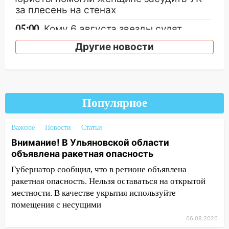
за плесень на стенах
05:00
Кому 6 августа звезды сулят
прибыль, а кому — испытания на
Другие новости
прочность
05.08.2026
22:58
Соцсети: на проспекте Тюленева
ДТП с мотоциклистом
Популярное
20:22
Мошенники обманули 92-летнюю
жительницу Ульяновской области
Важное
Новости
Статьи
19:14
Внимание! В Ульяновской области
Житель Ульяновской области
объявлена ракетная опасность
подвез троих незнакомцев на трассе и
заработал уголовное дело
Губернатор сообщил, что в регионе объявлена
ракетная опасность. Нельзя оставаться на открытой
18:14
Прогноз погоды на 6 августа в
местности. В качестве укрытия используйте
Ульяновской области
помещения с несущими
18:00
Мотофристайл, рок и силовой
06.08.2026
экстрим: в Ульяновске пройдет