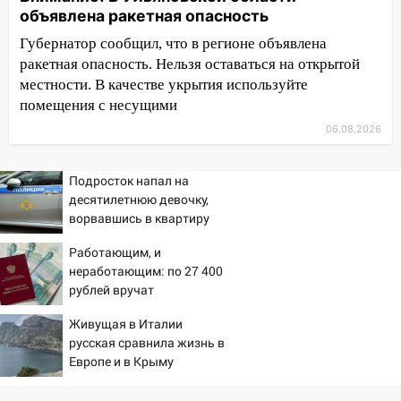
объявлена ракетная опасность
баскетбола!
Губернатор сообщил, что в регионе объявлена
17:08
Ульяновский областной суд
ракетная опасность. Нельзя оставаться на открытой
оставил в силе приговор руководству
местности. В качестве укрытия используйте
«УльяновскФармации» за махинации на
помещения с несущими
3,2 млн рублей
06.08.2026
16:09
Ветераны легкой атлетики из
Ульяновска успешно выступили на
Чемпионате России
Подросток напал на
десятилетнюю девочку,
16:02
В Ульяновской области убрали
ворвавшись в квартиру
более 28% площадей зерновых и
Работающим, и
зернобобовых культур
неработающим: по 27 400
15:51
Бросила кирпич в жену брата: в
рублей вручат
Ульяновской области завели дело на
пенсионерам в сентябре -
Живущая в Италии
агрессивную женщину
PrimaMedia.ru
русская сравнила жизнь в
15:47
На улице Радищева сбили
Европе и в Крыму
курьера: крупная авария в Ульяновске