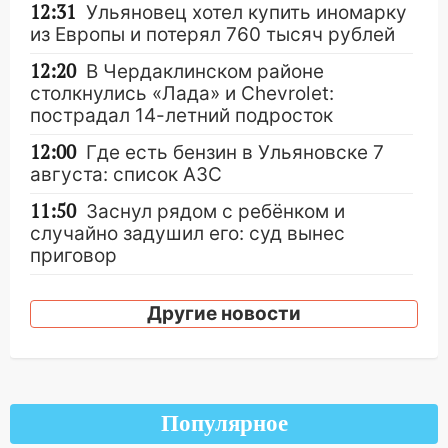
12:31
Ульяновец хотел купить иномарку
из Европы и потерял 760 тысяч рублей
12:20
В Чердаклинском районе
столкнулись «Лада» и Chevrolet:
пострадал 14-летний подросток
12:00
Где есть бензин в Ульяновске 7
августа: список АЗС
11:50
Заснул рядом с ребёнком и
случайно задушил его: суд вынес
приговор
11:38
В Ленинском районе пожар
Другие новости
полностью уничтожил дачный дом и
сарай
11:38
В Госдуме предложили отменить
ЕГЭ с 2027 года
Популярное
11:25
В Ульяновске ИИ будет выявлять