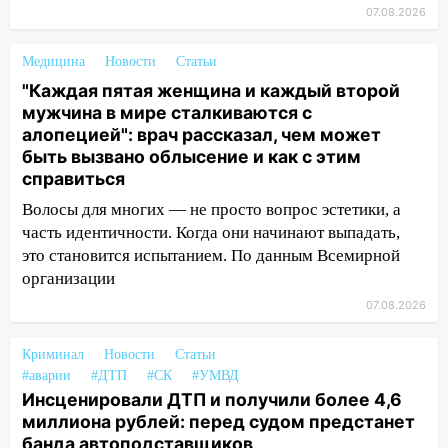
соседними Татарстаном и Саратовской
07.08.2026
областью
09:41
Диана Шурыгина уверовала в
Медицина
Новости
Статьи
Бога в СИЗО
"Каждая пятая женщина и каждый второй
мужчина в мире сталкиваются с
09:35
В Ульяновске директора фирмы
алопецией": врач рассказал, чем может
будут судить за неуплату налогов на 48
быть вызвано облысение и как с этим
млн рублей
справиться
08:22
Подросток на питбайке сбил
Волосы для многих — не просто вопрос эстетики, а
велосипедистку: пострадали двое
часть идентичности. Когда они начинают выпадать,
это становится испытанием. По данным Всемирной
07:20
Жара возвращается: ожидается
организации
знойный и сухой четверг
07.08.2026
06:00
Под Ульяновском при развороте
пострадал 38-летний водитель
Криминал
Новости
Статьи
иномарки
#аварии
#ДТП
#СК
#УМВД
05:00
«Каждая пятая женщина и каждый
Инсценировали ДТП и получили более 4,6
второй мужчина в мире сталкиваются с
миллиона рублей: перед судом предстанет
алопецией»: врач рассказал, чем может
банда автоподставщиков