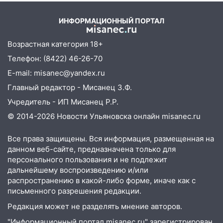
15:15
Проводил до квартиры и ограбил:
новый кавалер женщины оказался
ИНФОРМАЦИОННЫЙ ПОРТАЛ
рецидивистом
Возрастная категория 18+
14:26
В Ульяновске ограничат движение
по улице Ефремова
Телефон: (8422) 46-26-70
E-mail: misanec@yandex.ru
14:23
67% ульяновцев готовы
передумать увольняться, если им
Главный редактор - Мисанец З.Ф.
повысят зарплату
Учредитель - ИП Мисанец Р.Р.
14:01
Инсценировали ДТП и получили
© 2014-2026 Новости Ульяновска онлайн
misanec.ru
более 4,6 миллиона рублей: перед
судом предстанет банда
Все права защищены. Вся информация, размещенная на
автоподставщиков
данном веб-сайте, предназначена только для
персонального пользования и не подлежит
13:36
В Инзе произошел крупный пожар
дальнейшему воспроизведению и/или
распространению в какой-либо форме, иначе как с
13:00
В суде защитили репутацию
письменного разрешения редакции.
мужчины, которого необоснованно
Редакция может не разделять мнение авторов.
обвиняли в жестоком обращении с
животными
"Информационный портал misanec.ru" зарегистрирован