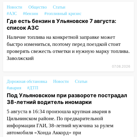
нарушителей на контейнерных
Новости
Общество
Статьи
площадках
#АЗС
#бензин
#топливный кризис
11:20
Ульяновская шахматистка
Где есть бензин в Ульяновске 7 августа:
Валерия Клейменова выиграла два
список АЗС
золота в составе сборной мира
Наличие топлива на конкретной заправке может
11:16
быстро измениться, поэтому перед поездкой стоит
В Ульяновске открыли памятную
доску декабристу Кондратию Рылееву
проверять свежесть отметки и нужную марку топлива.
Заволжский
10:40
В Ульяновске спасатели ночью
07.08.2026
нашли потерявшегося в заброшенных
садах 79-летнего мужчину
Дорожная обстановка
Новости
Статьи
10:26
На нескольких улицах Ульяновска
#авария
#ДТП
временно отключили холодную воду
Под Ульяновском при развороте пострадал
38-летний водитель иномарки
10:14
В Ульяновске двоих участников
5 августа в 16:34 произошла крупная авария в
коррупционной схемы при ЦГКБ
Цильнинском районе. По предварительной
отправили в колонию на 7 и 8 лет
информации ГАИ, 38-летний мужчина за рулем
09:52
Ночью беспилотники сбили над
автомобиля «Хонда Аккорд» при