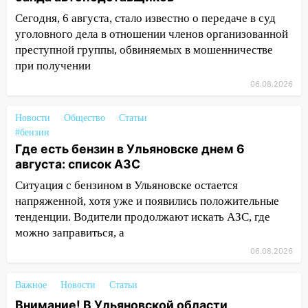
быть вызвано облысение и как с этим
Сегодня, 6 августа, стало известно о передаче в суд
справиться
уголовного дела в отношении членов организованной
преступной группы, обвиняемых в мошенничестве
03:30
Гороскоп на 7 августа: пятница
при получении
принесет прилив творческой энергии и
отличные шансы исправить старые
06.08.2026
ошибки
06.08.2026
Новости
Общество
Статьи
#бензин
23:20
Прогноз погоды на 7 августа в
Где есть бензин в Ульяновске днем 6
Ульяновской области
августа: список АЗС
20:04
Ульяновцев приглашают на забег,
Ситуация с бензином в Ульяновске остается
посвящённый Дню воздушного флота
напряженной, хотя уже и появились положительные
России
тенденции. Водители продолжают искать АЗС, где
можно заправиться, а
19:12
В Ульяновской области
руководителя частной компании
06.08.2026
наказали за сокрытие прошлого своего
сотрудник
Важное
Новости
Статьи
Внимание! В Ульяновской области
18:02
В Ульяновск едут звезды