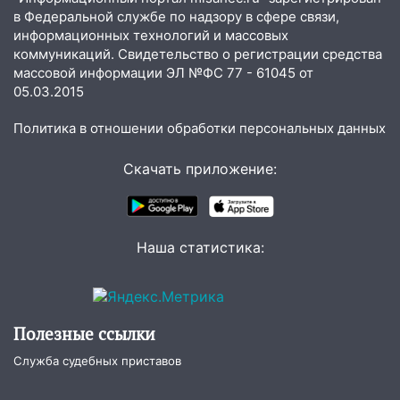
в Федеральной службе по надзору в сфере связи,
12:28
Миллион на «льготниках»: в
информационных технологий и массовых
Ульяновской области перевозчик
коммуникаций. Свидетельство о регистрации средства
провернул хитрую схему с чужими
массовой информации ЭЛ №ФС 77 - 61045 от
проездными
05.03.2015
12:10
Ульяновский алиментщик накопил
Политика в отношении обработки персональных данных
120 тысяч долга
Скачать приложение:
11:49
Снят режим «Ракетная
опасность» на территории Ульяновской
области
11:30
Кабмин РФ разрешил до 1 июля
Наша статистика:
2027 года импорт, выпуск и обращение
бензина Евро 2, Евро 3, Евро 4
11:12
Соцсети: на Рябикова автомобиль
Полезные ссылки
врезался в забор
Служба судебных приставов
10:27
Где есть бензин в Ульяновске
днем 6 августа: список АЗС