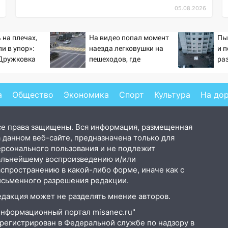
05.08.2026
 на плечах,
На видео попал момент
Пы
и в упор»:
наезда легковушки на
и 
-Дружковка
пешеходов, где
ра
льником для
пострадали минимум
гла
ьяра»
восемь человек
– 
06/08/2026 – Новости
а
Общество
Экономика
Спорт
Культура
На до
се права защищены. Вся информация, размещенная
 данном веб-сайте, предназначена только для
ерсонального пользования и не подлежит
альнейшему воспроизведению и/или
аспространению в какой-либо форме, иначе как с
исьменного разрешения редакции.
едакция может не разделять мнение авторов.
Информационный портал misanec.ru"
арегистрирован в Федеральной службе по надзору в