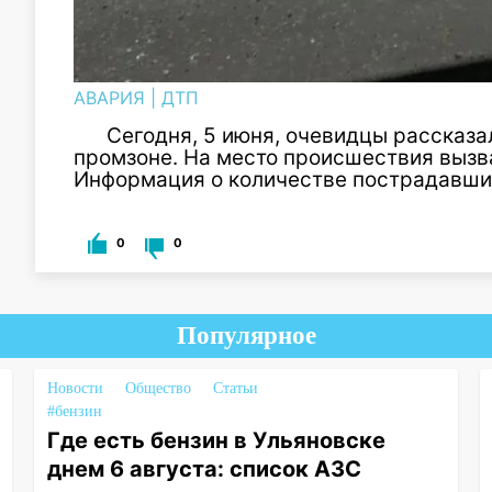
АВАРИЯ
|
ДТП
Сегодня, 5 июня, очевидцы рассказ
промзоне. На место происшествия вызв
Информация о количестве пострадавших
0
0
Популярное
Новости
Общество
Статьи
#бензин
Где есть бензин в Ульяновске
днем 6 августа: список АЗС