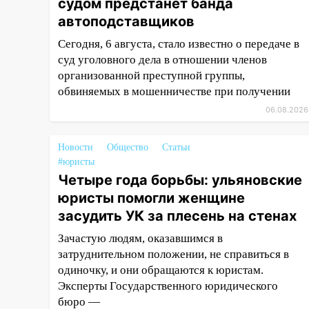
судом предстанет банда
13:36
В Инзе произошел
автоподставщиков
крупный пожар
Сегодня, 6 августа, стало известно о передаче в
13:00
В суде защитили
суд уголовного дела в отношении членов
репутацию мужчины, которого
организованной преступной группы,
необоснованно обвиняли в
обвиняемых в мошенничестве при получении
жестоком обращении с
06.08.2026
животными
12:28
Миллион на «льготниках»:
Новости
Общество
Статьи
в Ульяновской области
#юристы
перевозчик провернул хитрую
Четыре года борьбы: ульяновские
схему с чужими проездными
юристы помогли женщине
12:10
Ульяновский алиментщик
засудить УК за плесень на стенах
накопил 120 тысяч долга
Зачастую людям, оказавшимся в
11:49
Снят режим «Ракетная
затруднительном положении, не справиться в
опасность» на территории
одиночку, и они обращаются к юристам.
Ульяновской области
Эксперты Государственного юридического
бюро —
11:30
Кабмин РФ разрешил до 1