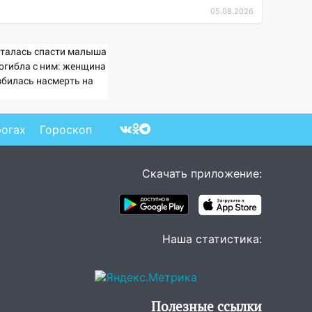
05.08.2026
талась спасти малыша
погибла с ним: женщина
збилась насмерть на
зах у детей 06/08/2026
Новости
рогах
Гороскоп
Скачать приложение:
Наша статистика:
Полезные ссылки