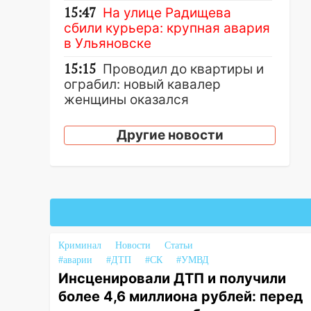
15:47
На улице Радищева
сбили курьера: крупная авария
в Ульяновске
15:15
Проводил до квартиры и
ограбил: новый кавалер
женщины оказался
рецидивистом
Другие новости
14:26
В Ульяновске ограничат
движение по улице Ефремова
14:23
67% ульяновцев готовы
передумать увольняться, если
им повысят зарплату
14:01
Инсценировали ДТП и
Криминал
Новости
Статьи
получили более 4,6 миллиона
#аварии
#ДТП
#СК
#УМВД
рублей: перед судом
Инсценировали ДТП и получили
предстанет банда
более 4,6 миллиона рублей: перед
автоподставщиков