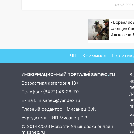
июля 2027 года импорт, выпуск
06.08.2026
и обращение бензина Евро 2,
Евро 3, Евро 4
«Ворвались
хлопцев бил
11:12
Соцсети: на Рябикова
Алексеево
автомобиль врезался в забор
стала моги
10:27
«птах Мад
Где есть бензин в
Ульяновске днем 6 августа:
ЧП
Криминал
Политик
список АЗС
10:16
Внимание! В Ульяновской
ИНФОРМАЦИОННЫЙ ПОРТАЛ
В
области объявлена ракетная
на
Возрастная категория 18+
опасность
п
Телефон: (8422) 46-26-70
д
10:00
В Старомайнском районе
р
E-mail: misanec@yandex.ru
утонул 51-летний мужчина
п
Главный редактор - Мисанец З.Ф.
09:50
В Ульяновске черный
Р
Учредитель - ИП Мисанец Р.Р.
коршун застрял в тепловозе
"
© 2014-2026 Новости Ульяновска онлайн
09:44
з
Ульяновские спасатели
misanec.ru