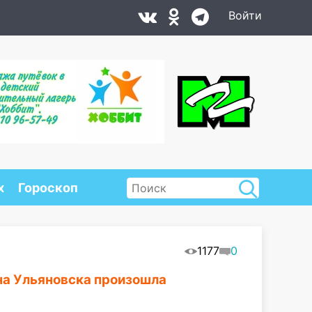
Войти
х
Гороскоп
1177
0
на Ульяновска произошла