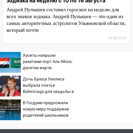
зодиака на неделю с 10 по 16 августа
09:15
Ураган, изнасилование ребенка,
Андрей Пупышев составил гороскоп на неделю для
автоподставы и атака беспилотников:
всех знаков зодиака. Андрей Пупышев — это один из
важные итоги прошедшей недели в
самых авторитетных астрологов Ульяновской области,
Ульяновской области
который почти
08:20
В Ульяновске восстановили
09.08.2026
трамвайную и троллейбусную
инфраструктуру после шторма
Хуситы накрыли
08:19
Внимание! В Цильнинском районе
ракетами порт Аль-Моха:
пропал 67-летний мужчина
десятки жертв
08:11
На Ульяновск снова надвигается
Дочь Брюса Уиллиса
непогода
выбрала платье
Balenciaga для свадьбы в
07:30
Евро-3 вместо Евро-5: что
Сан-Вэлли
означают классы бензина и можно ли
В Госдуме предложили
заливать «старое» топливо в
новую меру поддержки
родителей школьников
современные автомобили
06:30
Какая погода будет в Ульяновской