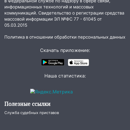
в Федеральной службе по надзору в сфере связи,
информационных технологий и массовых
16:34
Из-за мощной непогоды в
коммуникаций. Свидетельство о регистрации средства
Ульяновске отменили фестиваль «Наше
массовой информации ЭЛ №ФС 77 - 61045 от
время»
05.03.2015
16:17
Мелекесский район первым в
Политика в отношении обработки персональных данных
Ульяновской области намолотил более
100 тысяч тонн зерна
Скачать приложение:
15:17
В колледжи и техникумы
Ульяновской области подали более 10
тысяч заявлений
Наша статистика:
15:04
Фоторепортаж с улиц Ульяновска
после шторма: поваленные деревья и
затопленные улицы
Полезные ссылки
14:28
Ураган вырвал остановку на улице
Деева в Заволжье
Служба судебных приставов
14:26
Жители Ульяновска сами
пытаются расчистить ливнёвки, не