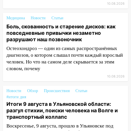
10.08.2026
16:00
В Ульяновске во время шторма на
Волге пропал известный блогер: нужна
помощь в поисках
Медицина
Новости
Статьи
Боль, скованность и старение дисков: как
15:28
Соцсети: на «Ауди» упало дерево
повседневные привычки незаметно
в Новом городе
разрушают наш позвоночник
15:12
В Ульяновске выгорела кухня в
Остеохондроз — один из самых распространённых
многоэтажке
диагнозов, о котором слышал почти каждый взрослый
человек. Но что на самом деле скрывается за этим
14:18
Гинеколог рассказала о том, с
словом, почему
какими сложностями сталкиваются
молодые мамы
10.08.2026
13:02
Соцсети: на улице Розы
Новости
Обзор
Происшествия
Статьи
Люксембург дерево упало на
#итоги дня
автомобиль
Итоги 9 августа в Ульяновской области:
разгул стихии, поиски человека на Волге и
13:00
«Благоприятный период для
транспортный коллапс
новых начинаний: гороскоп для всех
знаков зодиака на неделю с 10 по 16
Воскресенье, 9 августа, прошло в Ульяновске под
августа