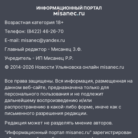
области днем 9 августа
ИНФОРМАЦИОННЫЙ ПОРТАЛ
05:05
День, когда всё может
измениться: гороскоп на 9 августа —
Возрастная категория 18+
три знака получат шанс, который нельзя
Телефон: (8422) 46-26-70
упустить
E-mail: misanec@yandex.ru
08.08.2026
Главный редактор - Мисанец З.Ф.
20:10
Во время урагана в Ульяновске на
Волге перевернулась лодка
Учредитель - ИП Мисанец Р.Р.
© 2014-2026 Новости Ульяновска онлайн
misanec.ru
19:55
В Ульяновске упавшее дерево
заблокировало в машине двух женщин
Все права защищены. Вся информация, размещенная на
17:15
В Ульяновской области
данном веб-сайте, предназначена только для
ремонтируют девять мостов: один уже
персонального пользования и не подлежит
дальнейшему воспроизведению и/или
готов, ещё два — почти завершены
распространению в какой-либо форме, иначе как с
17:00
«Ульяновскалипсис»: последствия
письменного разрешения редакции.
урагана 8 августа
Редакция может не разделять мнение авторов.
16:38
Прогноз погоды в Ульяновской
"Информационный портал misanec.ru" зарегистрирован
области на 9 августа