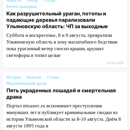
03:00
День скрытых ловушек и
Новости
Обзор
Статьи
внезапных подарков судьбы: гороскоп
#итоги выходных
на 10 августа
Как разрушительный ураган, потопы и
падающие деревья парализовали
09.08.2026
Ульяновскую область: ЧП за выходные
21:58
В Ульяновске около «нового»
Суббота и воскресенье, 8 и 9 августа, превратили
моста утопили автомобиль «Вольво»
Ульяновскую область в зону масштабного бедствия:
20:20
Итоги 9 августа в Ульяновской
пока ураганный ветер сносил крыши, крушил
области: разгул стихии, поиски
светофоры и топил целые
человека на Волге и транспортный
10.08.2026
коллапс
19:43
Из-за ураганного ветра упали
История
Новости
Статьи
деревья в парке «Победы»
#Криминальный архив
Пять украденных лошадей и смертельная
18:00
Пепелище на Балтийской: в
драка
Заволжье ульяновские спасатели
Портал misanec.ru вспоминает преступления
ликвидировали крупный пожар
минувших лет и публикует криминальные сводки из
17:15
Прогноз погоды на 10 августа в
истории Ульяновской области за 8-10 августа. Днём 8
Ульяновской области
августа 1895 года в