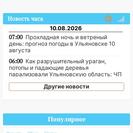
Новость часа
10.08.2026
07:00
Прохладная ночь и ветреный
день: прогноз погоды в Ульяновске 10
августа
06:00
Как разрушительный ураган,
потопы и падающие деревья
парализовали Ульяновскую область: ЧП
за выходные
Другие новости
05:50
Пять украденных лошадей и
смертельная драка
05:00
Боль, скованность и старение
дисков: как повседневные привычки
Популярное
незаметно разрушают наш позвоночник