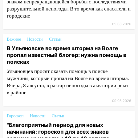
знаком непрекращающейся борьбы с последствиями
разрушительной непогоды. В то время как спасатели и
13:00
На проспекте Тюленева в
городские
Ульяновске образовалось «море»
09.08.2026
12:57
В Ульяновской области ожидается
крупный град
Важное
Новости
Статьи
12:11
Где есть бензин в Ульяновске 9
В Ульяновске во время шторма на Волге
августа: список АЗС
пропал известный блогер: нужна помощь в
поисках
11:55
Соцсети: светофор упал на
Ульяновцев просят оказать помощь в поиске
машину во время сильного ливня в
мужчины, который пропал на Волге во время шторма.
Ульяновске
Вчера, 8 августа, в разгар непогоды в акватории реки
11:00
В Ульяновской области люди в
в районе
СНТ сидят без света
09.08.2026
10:13
Прокуратура подвела итоги
недели в Ульяновской области
Гороскоп
Новости
Статьи
"Благоприятный период для новых
09:18
Из-за ливня заблокировано
начинаний: гороскоп для всех знаков
движение трамваев в Ульяновске