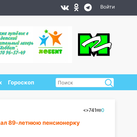
Войти
х
Гороскоп
741
0
рал 89-летнюю пенсионерку