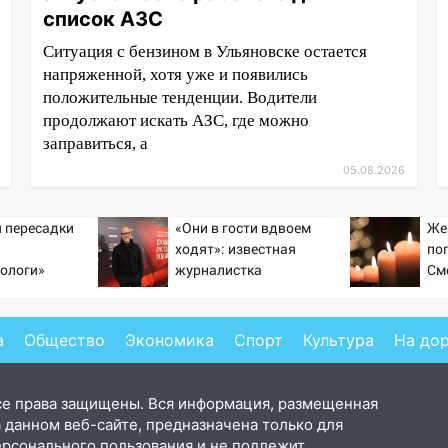
список АЗС
Ситуация с бензином в Ульяновске остается
напряженной, хотя уже и появились
положительные тенденции. Водители
продолжают искать АЗС, где можно
заправиться, а
05.08.2026
 пересадки
«Они в гости вдвоем
Же
ходят»: известная
по
ологи»
журналистка
См
у еще живых
подтвердила роман
Бондарчука и Исаковой
а
Общество
Экономика
Спорт
Культура
На до
се права защищены. Вся информация, размещенная
 данном веб-сайте, предназначена только для
ерсонального пользования и не подлежит