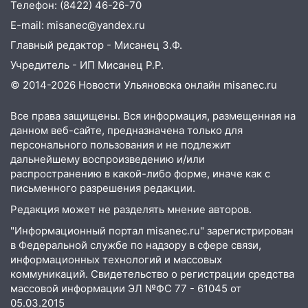
05:18
Судьба готовит сюрприз: гороскоп
Телефон: (8422) 46-26-70
на 8 августа — кому повезет с
E-mail: misanec@yandex.ru
деньгами, а кого ждет неожиданная
Главный редактор - Мисанец З.Ф.
встреча
Учредитель - ИП Мисанец Р.Р.
04:47
В Ульяновской области объявили
© 2014-2026 Новости Ульяновска онлайн
misanec.ru
ракетную опасность: звучат сирены
07.08.2026
Все права защищены. Вся информация, размещенная на
данном веб-сайте, предназначена только для
20:40
Ульяновские аграрии смогут
персонального пользования и не подлежит
купить тракторы с отсрочкой платежа
дальнейшему воспроизведению и/или
до декабря
распространению в какой-либо форме, иначе как с
19:34
В следственном управлении
письменного разрешения редакции.
состоялось торжественное
Редакция может не разделять мнение авторов.
мероприятие, приуроченное к
"Информационный портал misanec.ru" зарегистрирован
празднованию Дня сотрудника органов
в Федеральной службе по надзору в сфере связи,
следствия Российской Федерации
информационных технологий и массовых
19:30
Ульяновцев приглашают
коммуникаций. Свидетельство о регистрации средства
поддержать «Симбирскую чебурашку»
массовой информации ЭЛ №ФС 77 - 61045 от
05.03.2015
на фестивале «ФормАРТ»