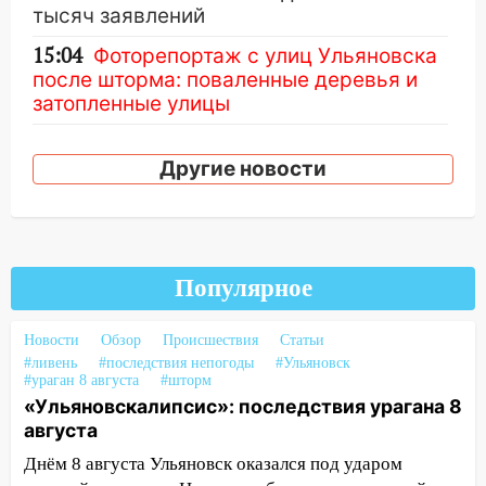
тысяч заявлений
15:04
Фоторепортаж с улиц Ульяновска
после шторма: поваленные деревья и
затопленные улицы
14:28
Ураган вырвал остановку на улице
Деева в Заволжье
Другие новости
14:26
Жители Ульяновска сами
пытаются расчистить ливнёвки, не
дождавшись коммунальщиков
Популярное
14:16
Шторм продолжает ломать город:
на улице Любови Шевцовой рухнул
светофор
Новости
Обзор
Происшествия
Статьи
#ливень
#последствия непогоды
#Ульяновск
14:14
Студента из Ульяновска обманули
#ураган 8 августа
#шторм
«Ульяновскалипсис»: последствия урагана 8
мошенники под видом преподавателя
августа
14:12
Куда жаловаться ульяновцам на
Днём 8 августа Ульяновск оказался под ударом
упавшее дерево или затопленную улицу