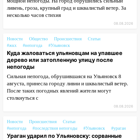
мощной непогоды. На город обрушились сильный
после непогоды
ливень, гроза, крупный град и шквалистый ветер. За
13:59
В Новом городе ураганным
несколько часов стихия
ветром сорвало опалубку со
08.08.2026
строящегося дома
13:54
В мэрии Ульяновска рассказали,
Новости
Общество
Происшествия
Статьи
как устраняют последствия мощного
#жкх
#непогода
#Ульяновск
Куда жаловаться ульяновцам на упавшее
шторма
дерево или затопленную улицу после
13:49
Стихия продолжает крушить
непогоды
Ульяновск: дерево рухнуло на дом на
Сильная непогода, обрушившаяся на Ульяновск 8
Орджоникидзе
августа, принесла городу ливни и шквалистый ветер.
13:47
На Нижней Террасе мощным
После таких погодных явлений жители могут
ветром вырвало дерево с корнем
столкнуться с
08.08.2026
13:46
Сильный ветер сорвал крышу с
СТО на проспекте Созидателей
Новости
Происшествия
Статьи
13:35
Непогода продолжает бить по
#непогода
#последствия непогоды
#Ульяновск
#ураган
транспорту: в Ульяновске трамвай
Ураган ударил по Ульяновску: сорванные