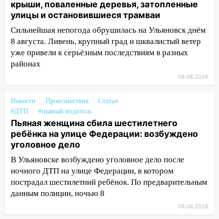
сошёл с рельсов
крыши, поваленные деревья, затопленные
улицы и остановившиеся трамваи
13:22
Упавшие деревья перекрыли
дороги в Ульяновске: фото
Сильнейшая непогода обрушилась на Ульяновск днём
8 августа. Ливень, крупный град и шквалистый ветер
13:17
Непогода в Ульяновске не
уже привели к серьёзным последствиям в разных
закончится сегодня: сильные ливни
районах
сохранятся 9 августа
08.08.2026
13:15
Трижды «брал в долг» без спроса:
житель Вешкаймского района похитил у
Новости
Происшествия
Статьи
знакомого 191 тысячу рублей
#ДТП
#пьяный водитель
Пьяная женщина сбила шестилетнего
13:14
Ураган оторвал светофор на
ребёнка на улице Федерации: возбуждено
проспекте Филатова в Ульяновске
уголовное дело
13:12
Дерево пробило крышу дома на
В Ульяновске возбуждено уголовное дело после
Новгородской в Ульяновске и рухнуло
ночного ДТП на улице Федерации, в котором
на электрощит
пострадал шестилетний ребёнок. По предварительным
данным полиции, ночью 8
13:10
В Заволжском районе дерево
упало во дворе
08.08.2026