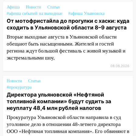
13:08
Ураган ударил по Ульяновску:
Афиша
Новости
Статьи
сорванные крыши, поваленные деревья,
#афиша событий на выходные
#афиша Ульяновска
затопленные улицы и остановившиеся
От мотофристайла до прогулки с хаски: куда
трамваи
сходить в Ульяновской области 8–9 августа
12:17
Ульяновск накрыл крупный град:
Вторые выходные августа в Ульяновской области
после ливня город снова уходит под
обещают быть насыщенными. Жителей и гостей
воду
региона ждут большой фестиваль с живой музыкой и
экстремальными шоу,
12:12
Прокуратура взяла на контроль
ДТП с шестилетним ребёнком на улице
08.08.2026
Федерации
Новости
Статьи
12:01
Пьяная женщина сбила
#прокуратура
шестилетнего ребёнка на улице
Директора ульяновской «Нефтяной
Федерации: возбуждено уголовное дело
топливной компании» будут судить за
неуплату 48,4 млн рублей налогов
11:16
В Ульяновске ищут 37-летнего
мужчину, пропавшего ещё 19 июля
Прокуратура Ульяновской области направила в суд
уголовное дело в отношении 48-летнего директора
10:30
От мотофристайла до прогулки с
ООО «Нефтяная топливная компания». Его обвиняют в
хаски: куда сходить в Ульяновской