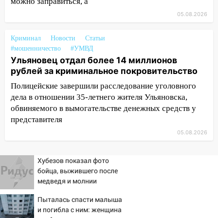
можно заправиться, а
велосипеда
05.08.2026
07:18
В Ульяновск идет
тридцатиградусная жара: какая будет
Криминал
Новости
Статьи
погода в четверг
#мошенничество
#УМВД
Ульяновец отдал более 14 миллионов
06:00
Четыре года борьбы: ульяновские
рублей за криминальное покровительство
юристы помогли женщине засудить УК
за плесень на стенах
Полицейские завершили расследование уголовного
дела в отношении 35-летнего жителя Ульяновска,
05:00
Кому 6 августа звезды сулят
обвиняемого в вымогательстве денежных средств у
прибыль, а кому — испытания на
представителя
прочность
05.08.2026
05.08.2026
22:58
Соцсети: на проспекте Тюленева
Хубезов показал фото
ДТП с мотоциклистом
бойца, выжившего после
медведя и молнии
20:22
Мошенники обманули 92-летнюю
жительницу Ульяновской области
Пыталась спасти малыша
и погибла с ним: женщина
19:14
Житель Ульяновской области