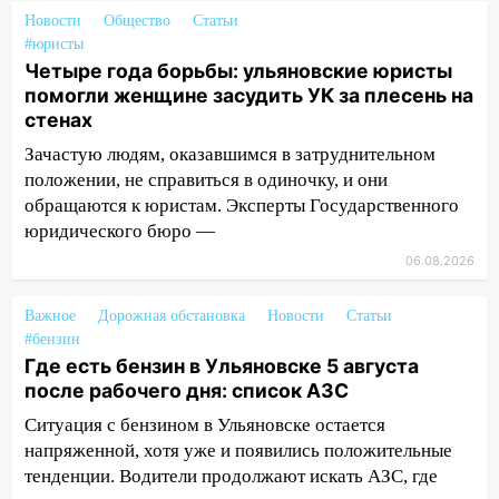
2027 года импорт, выпуск и обращение
Новости
Общество
Статьи
бензина Евро 2, Евро 3, Евро 4
#юристы
11:12
Соцсети: на Рябикова автомобиль
Четыре года борьбы: ульяновские юристы
врезался в забор
помогли женщине засудить УК за плесень на
стенах
10:27
Где есть бензин в Ульяновске
Зачастую людям, оказавшимся в затруднительном
днем 6 августа: список АЗС
положении, не справиться в одиночку, и они
10:16
Внимание! В Ульяновской области
обращаются к юристам. Эксперты Государственного
объявлена ракетная опасность
юридического бюро —
06.08.2026
10:00
В Старомайнском районе утонул
51-летний мужчина
Важное
Дорожная обстановка
Новости
Статьи
09:50
В Ульяновске черный коршун
#бензин
застрял в тепловозе
Где есть бензин в Ульяновске 5 августа
после рабочего дня: список АЗС
09:44
Ульяновские спасатели помогли
юному велосипедисту на улице
Ситуация с бензином в Ульяновске остается
Чернышевского
напряженной, хотя уже и появились положительные
тенденции. Водители продолжают искать АЗС, где
08:21
В Заволжском районе украли два