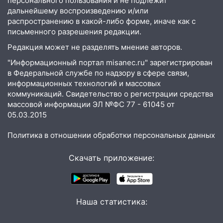
персонального пользования и не подлежит
16:06
18-летняя девушка без прав
дальнейшему воспроизведению и/или
перевернулась на мопеде и попала в
распространению в какой-либо форме, иначе как с
больницу
письменного разрешения редакции.
15:59
Ульяновец отдал более 14
Редакция может не разделять мнение авторов.
миллионов рублей за криминальное
"Информационный портал misanec.ru" зарегистрирован
покровительство
в Федеральной службе по надзору в сфере связи,
15:32
На «кольце» кроссовер сбил 18-
информационных технологий и массовых
летнего мопедиста
коммуникаций. Свидетельство о регистрации средства
массовой информации ЭЛ №ФС 77 - 61045 от
15:00
В Ульяновске после тройного ДТП
05.03.2015
госпитализировали 25-летнего байкера
Политика в отношении обработки персональных данных
14:32
На Ульяновскую область
надвигается жара
Скачать приложение:
14:08
Пешеход переходил по «зебре»:
подробности серьезной аварии на
Фруктовой
Наша статистика:
13:30
В Димитровграде на улице
Трудовой горело здание