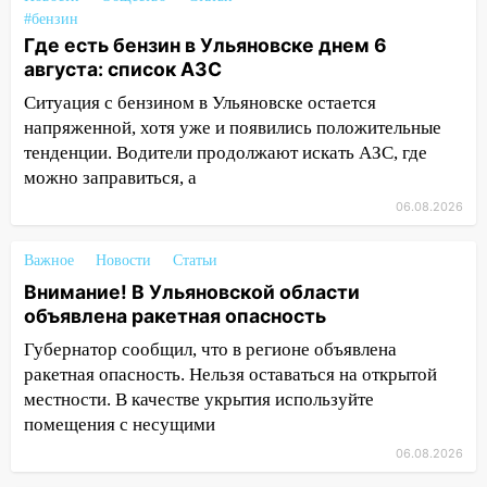
автоподставщиков
#бензин
Где есть бензин в Ульяновске днем 6
13:36
В Инзе произошел крупный пожар
августа: список АЗС
13:00
В суде защитили репутацию
Ситуация с бензином в Ульяновске остается
мужчины, которого необоснованно
напряженной, хотя уже и появились положительные
обвиняли в жестоком обращении с
тенденции. Водители продолжают искать АЗС, где
животными
можно заправиться, а
12:28
Миллион на «льготниках»: в
06.08.2026
Ульяновской области перевозчик
провернул хитрую схему с чужими
Важное
Новости
Статьи
проездными
Внимание! В Ульяновской области
12:10
Ульяновский алиментщик накопил
объявлена ракетная опасность
120 тысяч долга
Губернатор сообщил, что в регионе объявлена
ракетная опасность. Нельзя оставаться на открытой
11:49
Снят режим «Ракетная
местности. В качестве укрытия используйте
опасность» на территории Ульяновской
помещения с несущими
области
06.08.2026
11:30
Кабмин РФ разрешил до 1 июля