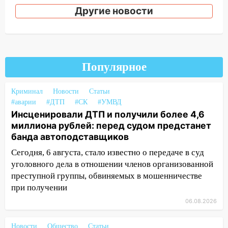
Другие новости
15:51
Бросила кирпич в жену брата: в
Ульяновской области завели дело на
агрессивную женщину
15:47
На улице Радищева сбили
Популярное
курьера: крупная авария в Ульяновске
15:15
Проводил до квартиры и ограбил:
Криминал
Новости
Статьи
новый кавалер женщины оказался
#аварии
#ДТП
#СК
#УМВД
рецидивистом
Инсценировали ДТП и получили более 4,6
миллиона рублей: перед судом предстанет
14:26
В Ульяновске ограничат движение
банда автоподставщиков
по улице Ефремова
Сегодня, 6 августа, стало известно о передаче в суд
14:23
67% ульяновцев готовы
уголовного дела в отношении членов организованной
передумать увольняться, если им
преступной группы, обвиняемых в мошенничестве
повысят зарплату
при получении
14:01
Инсценировали ДТП и получили
06.08.2026
более 4,6 миллиона рублей: перед
судом предстанет банда
Новости
Общество
Статьи