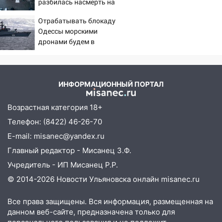
разбилась насмерть на
подвез троих незнакомцев на трассе и
глазах у детей 06/08/2026
заработал уголовное дело
Отрабатывать блокаду
– Новости
Одессы морскими
18:14
Прогноз погоды на 6 августа в
дронами будем в
Ульяновской области
Заполярье? А еще дальше
18:00
забраться адмиралы не
Мотофристайл, рок и силовой
пробовали?
экстрим: в Ульяновске пройдет
большой фестиваль «Наше время»
ИНФОРМАЦИОННЫЙ ПОРТАЛ
17:30
Где есть бензин в Ульяновске 5
Возрастная категория 18+
августа после рабочего дня: список АЗС
Телефон: (8422) 46-26-70
17:05
«Обыск» по видеосвязи: в
E-mail: misanec@yandex.ru
Ульяновске задержали 19-летнюю
Главный редактор - Мисанец З.Ф.
сообщницу мошенников
Учредитель - ИП Мисанец Р.Р.
16:12
Едва не перерезал горло: в
© 2014-2026 Новости Ульяновска онлайн
misanec.ru
Вешкайме посиделки с судимым
знакомым закончились для женщины
Все права защищены. Вся информация, размещенная на
больницей
данном веб-сайте, предназначена только для