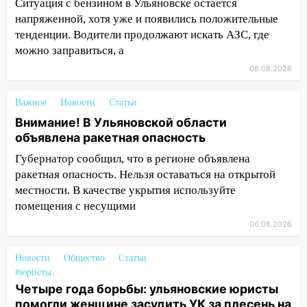
Ситуация с бензином в Ульяновске остается
14:26
В Ульяновске ограничат движение
напряженной, хотя уже и появились положительные
по улице Ефремова
тенденции. Водители продолжают искать АЗС, где
можно заправиться, а
14:23
67% ульяновцев готовы
передумать увольняться, если им
06.08.2026
повысят зарплату
Важное
Новости
Статьи
14:01
Инсценировали ДТП и получили
Внимание! В Ульяновской области
более 4,6 миллиона рублей: перед
объявлена ракетная опасность
судом предстанет банда
автоподставщиков
Губернатор сообщил, что в регионе объявлена
ракетная опасность. Нельзя оставаться на открытой
13:36
В Инзе произошел крупный пожар
местности. В качестве укрытия используйте
13:00
В суде защитили репутацию
помещения с несущими
мужчины, которого необоснованно
06.08.2026
обвиняли в жестоком обращении с
животными
Новости
Общество
Статьи
#юристы
12:28
Миллион на «льготниках»: в
Четыре года борьбы: ульяновские юристы
Ульяновской области перевозчик
помогли женщине засудить УК за плесень на
провернул хитрую схему с чужими