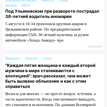
03:30
Гороскоп на 7 августа: пятница
Дорожная обстановка
Новости
Статьи
принесет прилив творческой энергии и
#авария
#ДТП
отличные шансы исправить старые
Под Ульяновском при развороте пострадал
ошибки
38-летний водитель иномарки
06.08.2026
5 августа в 16:34 произошла крупная авария в
Цильнинском районе. По предварительной
23:20
Прогноз погоды на 7 августа в
информации ГАИ, 38-летний мужчина за рулем
Ульяновской области
автомобиля «Хонда Аккорд» при
20:04
Ульяновцев приглашают на забег,
07.08.2026
посвящённый Дню воздушного флота
России
Медицина
Новости
Статьи
19:12
В Ульяновской области
"Каждая пятая женщина и каждый второй
руководителя частной компании
мужчина в мире сталкиваются с
наказали за сокрытие прошлого своего
алопецией": врач рассказал, чем может
сотрудник
быть вызвано облысение и как с этим
справиться
18:02
В Ульяновск едут звезды
баскетбола!
Волосы для многих — не просто вопрос эстетики, а
часть идентичности. Когда они начинают выпадать,
17:08
Ульяновский областной суд
это становится испытанием. По данным Всемирной