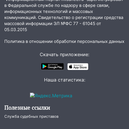
прибыль, а кому — испытания на
в Федеральной службе по надзору в сфере связи,
прочность
информационных технологий и массовых
05.08.2026
коммуникаций. Свидетельство о регистрации средства
массовой информации ЭЛ №ФС 77 - 61045 от
22:58
Соцсети: на проспекте Тюленева
05.03.2015
ДТП с мотоциклистом
20:22
Мошенники обманули 92-летнюю
Политика в отношении обработки персональных данных
жительницу Ульяновской области
Скачать приложение:
19:14
Житель Ульяновской области
подвез троих незнакомцев на трассе и
заработал уголовное дело
Наша статистика:
18:14
Прогноз погоды на 6 августа в
Ульяновской области
18:00
Мотофристайл, рок и силовой
экстрим: в Ульяновске пройдет
Полезные ссылки
большой фестиваль «Наше время»
Служба судебных приставов
17:30
Где есть бензин в Ульяновске 5
августа после рабочего дня: список АЗС