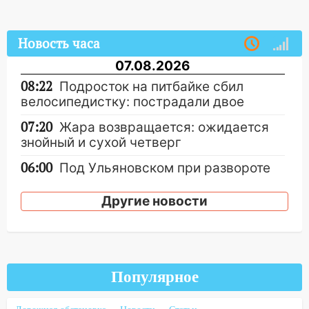
Новость часа
07.08.2026
08:22
Подросток на питбайке сбил
велосипедистку: пострадали двое
07:20
Жара возвращается: ожидается
знойный и сухой четверг
06:00
Под Ульяновском при развороте
пострадал 38-летний водитель
иномарки
Другие новости
05:00
«Каждая пятая женщина и каждый
второй мужчина в мире сталкиваются с
алопецией»: врач рассказал, чем может
быть вызвано облысение и как с этим
Популярное
справиться