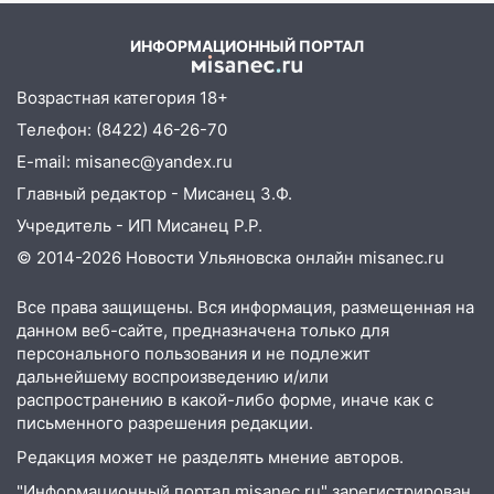
10:00
В Старомайнском районе утонул
состояние пострадавших
51-летний мужчина
ИНФОРМАЦИОННЫЙ ПОРТАЛ
09:50
В Ульяновске черный коршун
застрял в тепловозе
Возрастная категория 18+
Телефон: (8422) 46-26-70
09:44
Ульяновские спасатели помогли
E-mail: misanec@yandex.ru
юному велосипедисту на улице
Чернышевского
Главный редактор - Мисанец З.Ф.
Учредитель - ИП Мисанец Р.Р.
08:21
В Заволжском районе украли два
велосипеда
© 2014-2026 Новости Ульяновска онлайн
misanec.ru
07:18
В Ульяновск идет
Все права защищены. Вся информация, размещенная на
тридцатиградусная жара: какая будет
данном веб-сайте, предназначена только для
погода в четверг
персонального пользования и не подлежит
дальнейшему воспроизведению и/или
06:00
Четыре года борьбы: ульяновские
распространению в какой-либо форме, иначе как с
юристы помогли женщине засудить УК
письменного разрешения редакции.
за плесень на стенах
Редакция может не разделять мнение авторов.
05:00
Кому 6 августа звезды сулят
"Информационный портал misanec.ru" зарегистрирован