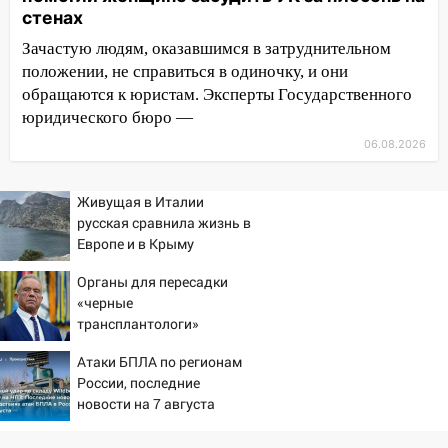
стенах
проездными
Зачастую людям, оказавшимся в затруднительном
12:10
Ульяновский алиментщик накопил
положении, не справиться в одиночку, и они
120 тысяч долга
обращаются к юристам. Эксперты Государственного
11:49
Снят режим «Ракетная
юридического бюро —
опасность» на территории Ульяновской
06.08.2026
области
11:30
Кабмин РФ разрешил до 1 июля
Живущая в Италии
2027 года импорт, выпуск и обращение
русская сравнила жизнь в
бензина Евро 2, Евро 3, Евро 4
Европе и в Крыму
11:12
Соцсети: на Рябикова автомобиль
Органы для пересадки
врезался в забор
«черные
трансплантологи»
10:27
Где есть бензин в Ульяновске
извлекали у еще живых
днем 6 августа: список АЗС
Атаки БПЛА по регионам
пациентов
России, последние
10:16
Внимание! В Ульяновской области
новости на 7 августа
объявлена ракетная опасность
2026: последствия, атаки
на склады Wildberries,