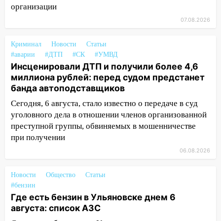
оставил в силе приговор руководству
организации
«УльяновскФармации» за махинации на
07.08.2026
3,2 млн рублей
16:09
Ветераны легкой атлетики из
Криминал
Новости
Статьи
Ульяновска успешно выступили на
#аварии
#ДТП
#СК
#УМВД
Чемпионате России
Инсценировали ДТП и получили более 4,6
миллиона рублей: перед судом предстанет
16:02
В Ульяновской области убрали
банда автоподставщиков
более 28% площадей зерновых и
зернобобовых культур
Сегодня, 6 августа, стало известно о передаче в суд
уголовного дела в отношении членов организованной
15:51
Бросила кирпич в жену брата: в
преступной группы, обвиняемых в мошенничестве
Ульяновской области завели дело на
при получении
агрессивную женщину
06.08.2026
15:47
На улице Радищева сбили
курьера: крупная авария в Ульяновске
Новости
Общество
Статьи
#бензин
15:15
Проводил до квартиры и ограбил:
Где есть бензин в Ульяновске днем 6
новый кавалер женщины оказался
августа: список АЗС
рецидивистом