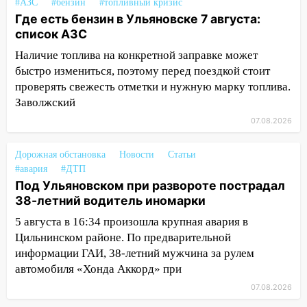
#АЗС
#бензин
#топливный кризис
надвигается сильнейшая непогода: град
Где есть бензин в Ульяновске 7 августа:
и шквал до 27 м/с
список АЗС
12:31
Ульяновец хотел купить иномарку
Наличие топлива на конкретной заправке может
из Европы и потерял 760 тысяч рублей
быстро измениться, поэтому перед поездкой стоит
проверять свежесть отметки и нужную марку топлива.
12:20
В Чердаклинском районе
Заволжский
столкнулись «Лада» и Chevrolet:
07.08.2026
пострадал 14-летний подросток
12:00
Где есть бензин в Ульяновске 7
Дорожная обстановка
Новости
Статьи
августа: список АЗС
#авария
#ДТП
Под Ульяновском при развороте пострадал
11:50
Заснул рядом с ребёнком и
38-летний водитель иномарки
случайно задушил его: суд вынес
приговор
5 августа в 16:34 произошла крупная авария в
Цильнинском районе. По предварительной
11:38
В Ленинском районе пожар
информации ГАИ, 38-летний мужчина за рулем
полностью уничтожил дачный дом и
автомобиля «Хонда Аккорд» при
сарай
07.08.2026
11:38
В Госдуме предложили отменить