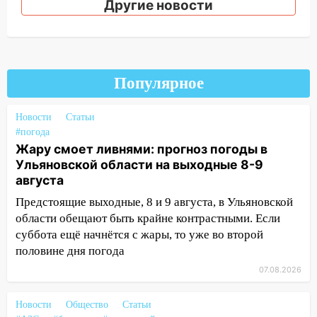
Другие новости
14:22
В Новом городе 8 августа пройдет
большой фестиваль «Наше время» с
мотофристайлом и концертом
«Мураками»
Популярное
14:04
Жару смоет ливнями: прогноз
погоды в Ульяновской области на
выходные 8-9 августа
Новости
Статьи
#погода
13:30
В Ульяновске транспортные
Жару смоет ливнями: прогноз погоды в
полицейские проведут акцию «Час
Ульяновской области на выходные 8-9
пассажира»
августа
13:20
В Ульяновске за один день
Предстоящие выходные, 8 и 9 августа, в Ульяновской
обокрали женщину на пляже и
области обещают быть крайне контрастными. Если
подростка в сквере
суббота ещё начнётся с жары, то уже во второй
половине дня погода
13:01
В Димитровграде мужчина
07.08.2026
выбросил из машины страйкбольную
гранату: его задержали
Новости
Общество
Статьи
12:34
На Ульяновскую область