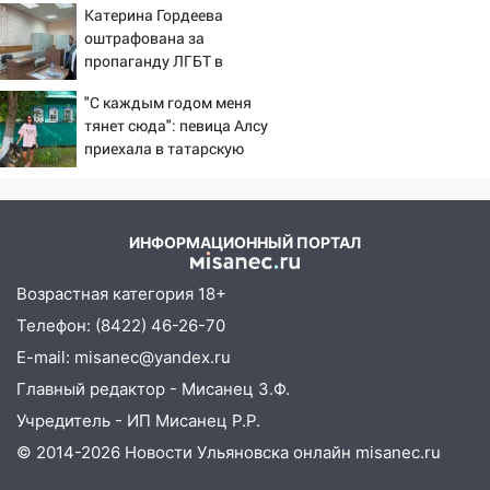
Катерина Гордеева
05:00
«Каждая пятая женщина и каждый
оштрафована за
второй мужчина в мире сталкиваются с
пропаганду ЛГБТ в
алопецией»: врач рассказал, чем может
интернете - Новости на
быть вызвано облысение и как с этим
"С каждым годом меня
Вести.ru
справиться
тянет сюда": певица Алсу
приехала в татарскую
03:30
Гороскоп на 7 августа: пятница
деревню, где прошло ее
принесет прилив творческой энергии и
детство 07/08/2026 –
отличные шансы исправить старые
Новости
ошибки
ИНФОРМАЦИОННЫЙ ПОРТАЛ
06.08.2026
23:20
Прогноз погоды на 7 августа в
Возрастная категория 18+
Ульяновской области
Телефон: (8422) 46-26-70
20:04
E-mail: misanec@yandex.ru
Ульяновцев приглашают на забег,
посвящённый Дню воздушного флота
Главный редактор - Мисанец З.Ф.
России
Учредитель - ИП Мисанец Р.Р.
19:12
В Ульяновской области
© 2014-2026 Новости Ульяновска онлайн
misanec.ru
руководителя частной компании