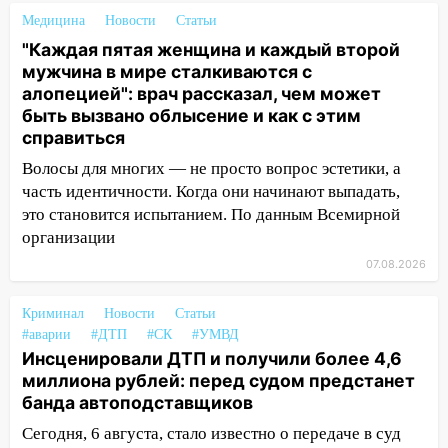
ЕГЭ с 2027 года
Медицина
Новости
Статьи
"Каждая пятая женщина и каждый второй
11:25
В Ульяновске ИИ будет выявлять
мужчина в мире сталкиваются с
нарушителей на контейнерных
алопецией": врач рассказал, чем может
площадках
быть вызвано облысение и как с этим
11:20
Ульяновская шахматистка
справиться
Валерия Клейменова выиграла два
Волосы для многих — не просто вопрос эстетики, а
золота в составе сборной мира
часть идентичности. Когда они начинают выпадать,
11:16
В Ульяновске открыли памятную
это становится испытанием. По данным Всемирной
доску декабристу Кондратию Рылееву
организации
07.08.2026
10:40
В Ульяновске спасатели ночью
нашли потерявшегося в заброшенных
садах 79-летнего мужчину
Криминал
Новости
Статьи
#аварии
#ДТП
#СК
#УМВД
10:26
На нескольких улицах Ульяновска
Инсценировали ДТП и получили более 4,6
временно отключили холодную воду
миллиона рублей: перед судом предстанет
банда автоподставщиков
10:14
В Ульяновске двоих участников
коррупционной схемы при ЦГКБ
Сегодня, 6 августа, стало известно о передаче в суд