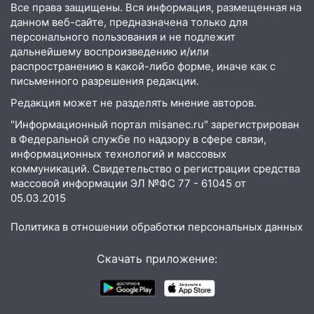
наказали за сокрытие прошлого своего
Все права защищены. Вся информация, размещенная на
сотрудник
данном веб-сайте, предназначена только для
персонального пользования и не подлежит
18:02
В Ульяновск едут звезды
дальнейшему воспроизведению и/или
баскетбола!
распространению в какой-либо форме, иначе как с
письменного разрешения редакции.
17:08
Ульяновский областной суд
оставил в силе приговор руководству
Редакция может не разделять мнение авторов.
«УльяновскФармации» за махинации на
"Информационный портал misanec.ru" зарегистрирован
3,2 млн рублей
в Федеральной службе по надзору в сфере связи,
информационных технологий и массовых
16:09
Ветераны легкой атлетики из
коммуникаций. Свидетельство о регистрации средства
Ульяновска успешно выступили на
массовой информации ЭЛ №ФС 77 - 61045 от
Чемпионате России
05.03.2015
16:02
В Ульяновской области убрали
Политика в отношении обработки персональных данных
более 28% площадей зерновых и
зернобобовых культур
Скачать приложение:
15:51
Бросила кирпич в жену брата: в
Ульяновской области завели дело на
агрессивную женщину