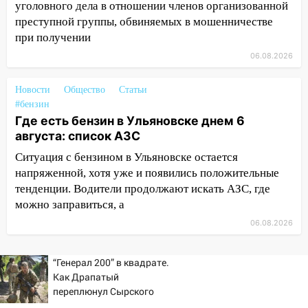
отправили в колонию на 7 и 8 лет
уголовного дела в отношении членов организованной
преступной группы, обвиняемых в мошенничестве
09:52
Ночью беспилотники сбили над
при получении
соседними Татарстаном и Саратовской
06.08.2026
областью
09:41
Диана Шурыгина уверовала в
Новости
Общество
Статьи
Бога в СИЗО
#бензин
Где есть бензин в Ульяновске днем 6
09:35
В Ульяновске директора фирмы
августа: список АЗС
будут судить за неуплату налогов на 48
млн рублей
Ситуация с бензином в Ульяновске остается
напряженной, хотя уже и появились положительные
08:22
Подросток на питбайке сбил
тенденции. Водители продолжают искать АЗС, где
велосипедистку: пострадали двое
можно заправиться, а
07:20
Жара возвращается: ожидается
06.08.2026
знойный и сухой четверг
06:00
“Генерал 200” в квадрате.
Под Ульяновском при развороте
Как Драпатый
пострадал 38-летний водитель
переплюнул Сырского
иномарки