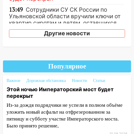
13:49
Сотрудники СУ СК России по
Ульяновской области вручили ключи от
квартир сиротам и детям, оставшихся
без попечения родителей
Другие новости
13:36
«Мама, я умру?»: очевидец
«пьяной» аварии, в которой маленькую
девочку зажало между автомобилем и
перилами, рассказал о событиях
Популярное
ужасной ночи
13:05
17-летний парень находился за
Важное
Дорожная обстановка
Новости
Статьи
рулем мотоцикла во время ДТП в Новом
Этой ночью Императорский мост будет
городе: в ГАИ прокомментировали
перекрыт
сегодняшнюю аварию
Из-за дождя подрядчики не успели в полном объёме
12:59
Губернатор Ульяновской области
уложить новый асфальт на отфрезерованном за
выразил соболезнования в связи с
пятницу и субботу участке Императорского моста.
трагедией в Нижнекамске
Было принято решение,
12:53
Число погибших в Нижнекамске
10.08.2026