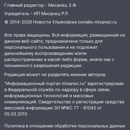
Главный редактор - Мисанец З.Ф.
18:00
Пепелище на Балтийской: в
Заволжье ульяновские спасатели
Учредитель - ИП Мисанец Р.Р.
ликвидировали крупный пожар
© 2014-2026 Новости Ульяновска онлайн
misanec.ru
17:15
Прогноз погоды на 10 августа в
Все права защищены. Вся информация, размещенная на
Ульяновской области
данном веб-сайте, предназначена только для
персонального пользования и не подлежит
16:00
В Ульяновске во время шторма на
дальнейшему воспроизведению и/или
Волге пропал известный блогер: нужна
распространению в какой-либо форме, иначе как с
помощь в поисках
письменного разрешения редакции.
15:28
Соцсети: на «Ауди» упало дерево
Редакция может не разделять мнение авторов.
в Новом городе
"Информационный портал misanec.ru" зарегистрирован
15:12
В Ульяновске выгорела кухня в
в Федеральной службе по надзору в сфере связи,
многоэтажке
информационных технологий и массовых
коммуникаций. Свидетельство о регистрации средства
14:18
Гинеколог рассказала о том, с
массовой информации ЭЛ №ФС 77 - 61045 от
какими сложностями сталкиваются
05.03.2015
молодые мамы
Политика в отношении обработки персональных данных
13:02
Соцсети: на улице Розы