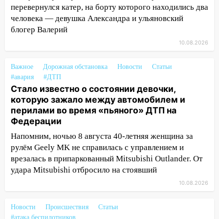
перевернулся катер, на борту которого находились два
ранения после атаки беспилотников на
человека — девушка Александра и ульяновский
Нижнекамск
блогер Валерий
10:51
В Ульяновской области
10.08.2026
перехвачены четыре беспилотника
10:15
Соцсети: мотоциклист врезался в
Важное
Дорожная обстановка
Новости
Статьи
«Калину» в Новом городе
#авария
#ДТП
Стало известно о состоянии девочки,
10:11
Во время атаки беспилотников в
которую зажало между автомобилем и
Нижнекамске погибли люди: в
перилами во время «пьяного» ДТП на
республике объявили траур
Федерации
10:06
За выходные выпало больше
Напомним, ночью 8 августа 40-летняя женщина за
месячной нормы осадков и упало 111
рулём Geely MK не справилась с управлением и
деревьев в Ульяновске
врезалась в припаркованный Mitsubishi Outlander. От
удара Mitsubishi отбросило на стоявший
10:00
В Кузоватово ураганный ветер
10.08.2026
повредил кровли районного дома
культуры и школы
Новости
Происшествия
Статьи
09:20
Момент падения дерева на
#атака беспилотников