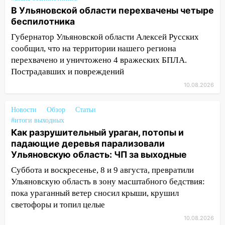
машину в Ульяновске попал на видео
В Ульяновской области перехвачены четыре
беспилотника
09:16
Утро ульяновских водителей
началось с «глухой» пробки на старом
Губернатор Ульяновской области Алексей Русских
мосту
сообщил, что на территории нашего региона
перехвачено и уничтожено 4 вражеских БПЛА.
09:10
Соцсети: на Московском шоссе в
Пострадавших и повреждений
Ульяновске произошла авария
10.08.2026
08:02
В Ульяновске во время
диспансеризации у 26-летнего парня
Новости
Обзор
Статьи
выявили онкологию
#итоги выходных
Как разрушительный ураган, потопы и
07:00
Прохладная ночь и ветреный
падающие деревья парализовали
день: прогноз погоды в Ульяновске 10
Ульяновскую область: ЧП за выходные
августа
Суббота и воскресенье, 8 и 9 августа, превратили
06:00
Как разрушительный ураган,
Ульяновскую область в зону масштабного бедствия:
потопы и падающие деревья
пока ураганный ветер сносил крыши, крушил
парализовали Ульяновскую область: ЧП
светофоры и топил целые
за выходные
10.08.2026