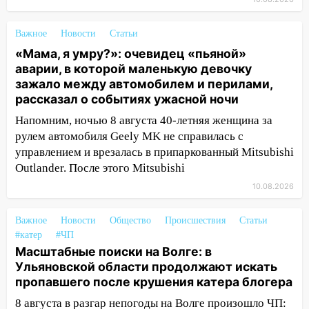
выросло до 13 человек, среди них есть
ребенок
Важное
Новости
Статьи
12:46
Масштабные поиски на Волге: в
«Мама, я умру?»: очевидец «пьяной»
Ульяновской области продолжают
аварии, в которой маленькую девочку
искать пропавшего после крушения
зажало между автомобилем и перилами,
катера блогера
рассказал о событиях ужасной ночи
Напомним, ночью 8 августа 40-летняя женщина за
11:53
Стало известно о состоянии
рулем автомобиля Geely MK не справилась с
девочки, которую зажало между
управлением и врезалась в припаркованный Mitsubishi
автомобилем и перилами во время
Outlander. После этого Mitsubishi
«пьяного» ДТП на Федерации
10.08.2026
11:29
Сергей Клопков назначен
начальником управления
Важное
Новости
Общество
Происшествия
Статьи
административно-технического
#катер
#ЧП
контроля администрации Ульяновска
Масштабные поиски на Волге: в
11:12
В Ульяновской области в огне
Ульяновской области продолжают искать
погиб один человек
пропавшего после крушения катера блогера
8 августа в разгар непогоды на Волге произошло ЧП:
11:05
12 человек погибли и 39 получили