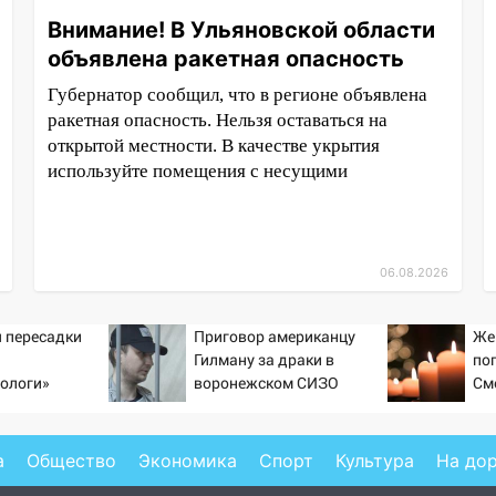
Внимание! В Ульяновской области
объявлена ракетная опасность
Губернатор сообщил, что в регионе объявлена
ракетная опасность. Нельзя оставаться на
открытой местности. В качестве укрытия
используйте помещения с несущими
06.08.2026
 пересадки
Приговор американцу
Же
Гилману за драки в
по
ологи»
воронежском СИЗО
См
у еще живых
потребовали ужесточить -
Новости на Вести.ru
а
Общество
Экономика
Спорт
Культура
На до