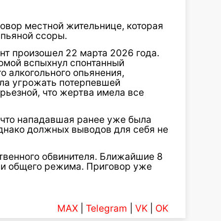
говор местной жительнице, которая
 пьяной ссоры.
нт произошел 22 марта 2026 года.
омой вспыхнул спонтанный
го алкогольного опьянения,
ала угрожать потерпевшей
рьезной, что жертва имела все
 что нападавшая ранее уже была
однако должных выводов для себя не
твенного обвинителя. Ближайшие 8
ии общего режима. Приговор уже
MAX
|
Telegram
|
VK
|
OK