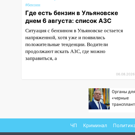
баскетбола!
#бензин
17:08
Где есть бензин в Ульяновске
Ульяновский областной
суд оставил в силе приговор
днем 6 августа: список АЗС
руководству
Ситуация с бензином в Ульяновске остается
«УльяновскФармации» за
напряженной, хотя уже и появились
махинации на 3,2 млн рублей
положительные тенденции. Водители
16:09
Ветераны легкой
продолжают искать АЗС, где можно
атлетики из Ульяновска
заправиться, а
успешно выступили на
Чемпионате России
06.08.2026
16:02
В Ульяновской области
убрали более 28% площадей
Органы для
зерновых и зернобобовых
«черные
культур
трансплант
извлекали 
15:51
Бросила кирпич в жену
пациентов
брата: в Ульяновской области
завели дело на агрессивную
ЧП
Криминал
Политик
женщину