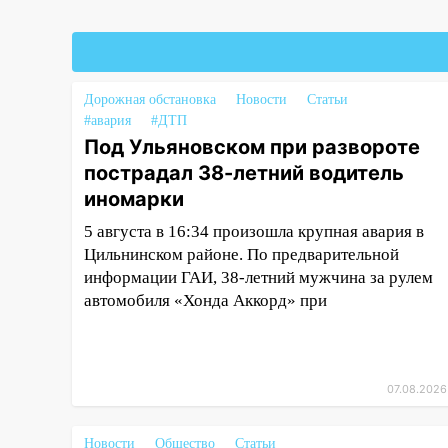
справиться
03:30
Гороскоп на 7 августа:
пятница принесет прилив
творческой энергии и отличные
Дорожная обстановка
Новости
Статьи
шансы исправить старые
#авария
#ДТП
ошибки
Под Ульяновском при развороте
06.08.2026
пострадал 38-летний водитель
23:20
Прогноз погоды на 7
иномарки
августа в Ульяновской области
5 августа в 16:34 произошла крупная авария в
20:04
Ульяновцев приглашают
Цильнинском районе. По предварительной
на забег, посвящённый Дню
информации ГАИ, 38-летний мужчина за рулем
воздушного флота России
автомобиля «Хонда Аккорд» при
19:12
В Ульяновской области
руководителя частной
компании наказали за сокрытие
07.08.2026
прошлого своего сотрудник
18:02
В Ульяновск едут звезды
Новости
Общество
Статьи