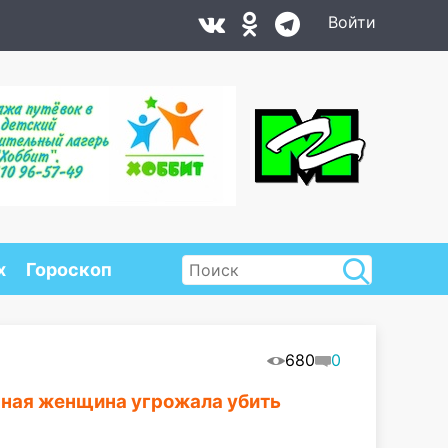
Войти
х
Гороскоп
680
0
яная женщина угрожала убить