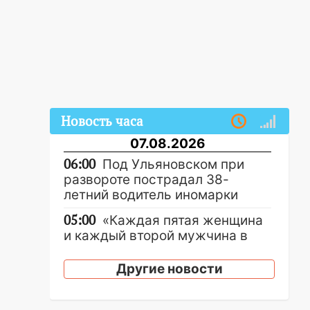
Новость часа
07.08.2026
06:00
Под Ульяновском при
развороте пострадал 38-
летний водитель иномарки
05:00
«Каждая пятая женщина
и каждый второй мужчина в
мире сталкиваются с
алопецией»: врач рассказал,
Другие новости
чем может быть вызвано
облысение и как с этим