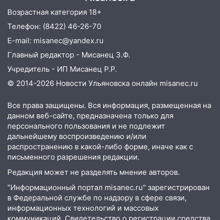
судить за неуплату 48,4 млн рублей
Возрастная категория 18+
налогов
Телефон: (8422) 46-26-70
09:28
Дети на дорогах: пострадали
E-mail: misanec@yandex.ru
велосипедисты, мотоциклисты и
Главный редактор - Мисанец З.Ф.
пешеходы. Обзор крупных аварий в
Ульяновской области
Учредитель - ИП Мисанец Р.Р.
© 2014-2026 Новости Ульяновска онлайн
misanec.ru
08:30
Поджог со свечой, 16 сгоревших
домов и выстрел за водку
Все права защищены. Вся информация, размещенная на
07:50
Какая погоды будет днем 8
данном веб-сайте, предназначена только для
августа
персонального пользования и не подлежит
дальнейшему воспроизведению и/или
06:45
Императорский мост в
распространению в какой-либо форме, иначе как с
Ульяновске останется закрытым до
письменного разрешения редакции.
утра 10 августа
Редакция может не разделять мнение авторов.
05:18
Судьба готовит сюрприз: гороскоп
"Информационный портал misanec.ru" зарегистрирован
на 8 августа — кому повезет с
в Федеральной службе по надзору в сфере связи,
деньгами, а кого ждет неожиданная
информационных технологий и массовых
встреча
коммуникаций. Свидетельство о регистрации средства