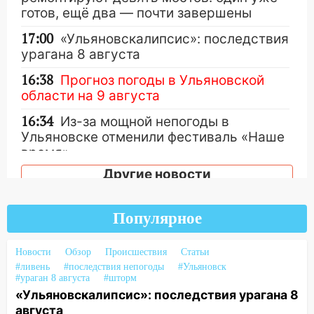
готов, ещё два — почти завершены
17:00
«Ульяновскалипсис»: последствия
урагана 8 августа
16:38
Прогноз погоды в Ульяновской
области на 9 августа
16:34
Из-за мощной непогоды в
Ульяновске отменили фестиваль «Наше
время»
Другие новости
16:17
Мелекесский район первым в
Ульяновской области намолотил более
100 тысяч тонн зерна
Популярное
15:17
В колледжи и техникумы
Ульяновской области подали более 10
Новости
Обзор
Происшествия
Статьи
тысяч заявлений
#ливень
#последствия непогоды
#Ульяновск
#ураган 8 августа
#шторм
15:04
Фоторепортаж с улиц Ульяновска
«Ульяновскалипсис»: последствия урагана 8
после шторма: поваленные деревья и
августа