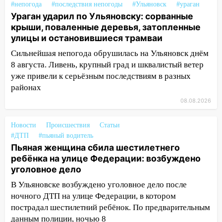
строящегося дома
#непогода
#последствия непогоды
#Ульяновск
#ураган
Ураган ударил по Ульяновску: сорванные
13:54
В мэрии Ульяновска рассказали,
крыши, поваленные деревья, затопленные
как устраняют последствия мощного
улицы и остановившиеся трамваи
шторма
Сильнейшая непогода обрушилась на Ульяновск днём
13:49
Стихия продолжает крушить
8 августа. Ливень, крупный град и шквалистый ветер
Ульяновск: дерево рухнуло на дом на
уже привели к серьёзным последствиям в разных
Орджоникидзе
районах
13:47
На Нижней Террасе мощным
08.08.2026
ветром вырвало дерево с корнем
Новости
Происшествия
Статьи
13:46
Сильный ветер сорвал крышу с
#ДТП
#пьяный водитель
СТО на проспекте Созидателей
Пьяная женщина сбила шестилетнего
ребёнка на улице Федерации: возбуждено
13:35
Непогода продолжает бить по
уголовное дело
транспорту: в Ульяновске трамвай
сошёл с рельсов
В Ульяновске возбуждено уголовное дело после
ночного ДТП на улице Федерации, в котором
13:22
Упавшие деревья перекрыли
пострадал шестилетний ребёнок. По предварительным
дороги в Ульяновске: фото
данным полиции, ночью 8