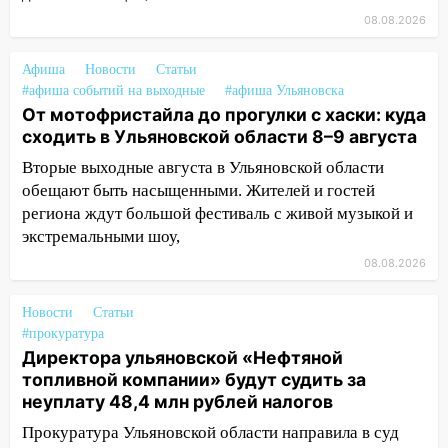
13:17
Непогода в Ульяновске не
08.08.2026
закончится сегодня: сильные ливни
сохранятся 9 августа
Афиша
Новости
Статьи
#афиша событий на выходные
#афиша Ульяновска
13:15
Трижды «брал в долг» без спроса:
От мотофристайла до прогулки с хаски: куда
житель Вешкаймского района похитил у
сходить в Ульяновской области 8–9 августа
знакомого 191 тысячу рублей
Вторые выходные августа в Ульяновской области
13:14
Ураган оторвал светофор на
обещают быть насыщенными. Жителей и гостей
проспекте Филатова в Ульяновске
региона ждут большой фестиваль с живой музыкой и
13:12
Дерево пробило крышу дома на
экстремальными шоу,
Новгородской в Ульяновске и рухнуло
08.08.2026
на электрощит
Новости
13:10
Статьи
В Заволжском районе дерево
#прокуратура
упало во дворе
Директора ульяновской «Нефтяной
13:08
Ураган ударил по Ульяновску:
топливной компании» будут судить за
сорванные крыши, поваленные деревья,
неуплату 48,4 млн рублей налогов
затопленные улицы и остановившиеся
Прокуратура Ульяновской области направила в суд
трамваи