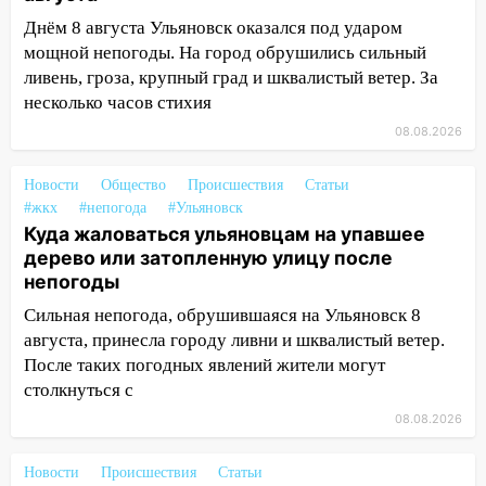
затопленные улицы
Днём 8 августа Ульяновск оказался под ударом
14:28
Ураган вырвал остановку на улице
мощной непогоды. На город обрушились сильный
Деева в Заволжье
ливень, гроза, крупный град и шквалистый ветер. За
несколько часов стихия
14:26
Жители Ульяновска сами
08.08.2026
пытаются расчистить ливнёвки, не
дождавшись коммунальщиков
Новости
Общество
Происшествия
Статьи
14:16
Шторм продолжает ломать город:
#жкх
#непогода
#Ульяновск
на улице Любови Шевцовой рухнул
Куда жаловаться ульяновцам на упавшее
светофор
дерево или затопленную улицу после
непогоды
14:14
Студента из Ульяновска обманули
Сильная непогода, обрушившаяся на Ульяновск 8
мошенники под видом преподавателя
августа, принесла городу ливни и шквалистый ветер.
14:12
Куда жаловаться ульяновцам на
После таких погодных явлений жители могут
упавшее дерево или затопленную улицу
столкнуться с
после непогоды
08.08.2026
13:59
В Новом городе ураганным
ветром сорвало опалубку со
Новости
Происшествия
Статьи