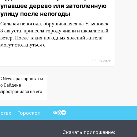
упавшее дерево или затопленную
улицу после непогоды
Сильная непогода, обрушившаяся на Ульяновск
8 августа, принесла городу ливни и шквалистый
ветер. После таких погодных явлений жители
могут столкнуться с
08.08.2026
C News: рак простаты
о Байдена
спространился на его
сти и органы
рогах
Гороскоп
Скачать приложение: