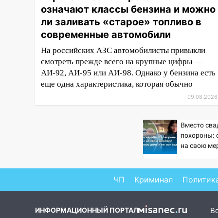
области
означают классы бензина и можно
ли заливать «старое» топливо в
09:18
Из-за ливня
современные автомобили
заблокировано движение
трамваев в Ульяновске
На российских АЗС автомобилисты привыкли
смотреть прежде всего на крупные цифры —
09:15
Ураган, изнасилование
АИ-92, АИ-95 или АИ-98. Однако у бензина есть
ребенка, автоподставы и атака
беспилотников: важные итоги
еще одна характеристика, которая обычно
прошедшей недели в
09.08.2026
Ульяновской области
08:20
В Ульяновске
Вместо сва
восстановили трамвайную и
похороны: 
троллейбусную
на свою ме
инфраструктуру после шторма.
летнюю доч
сдержать 
08:19
Внимание! В
ЧП
Криминал
Политик
Цильнинском районе пропал
67-летний мужчина
ИНФОРМАЦИОННЫЙ ПОРТАЛ
В
08:11
На Ульяновск снова