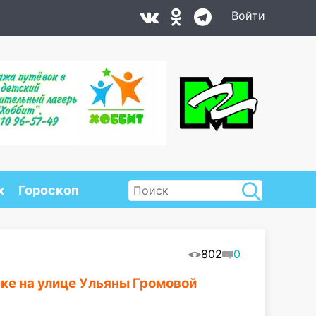
Войти
х
Гороскоп
802
0
ске на улице Ульяны Громовой