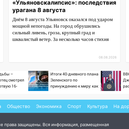
«Ульяновскалипсис»: последствия
урагана 8 августа
Днём 8 августа Ульяновск оказался под ударом
мощной непогоды. На город обрушились
сильный ливень, гроза, крупный град и
шквалистый ветер. За несколько часов стихия
08.08.2026
дьбы –
Итоги 40-дневного плана
BB
отец смотрел
Зеленского по
Дж
ртвую 16-
принуждению к миру: как
ра
ь и не мог
ответила Россия, полный
ко
слезы
разбор провала операции
Украины от военкора
а
Общество
Экономика
Спорт
Культура
На до
Коца
се права защищены. Вся информация, размещенная