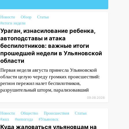
Новости
Обзор
Статьи
#итоги недели
Ураган, изнасилование ребенка,
автоподставы и атака
беспилотников: важные итоги
прошедшей недели в Ульяновской
области
Первая неделя августа принесла Ульяновской
области целую череду громких происшествий:
регион пережил налет беспилотников,
разрушительный шторм, парализовавший
09.08.2026
Новости
Общество
Происшествия
Статьи
#жкх
#непогода
#Ульяновск
Куда жаловаться ульяновцам на