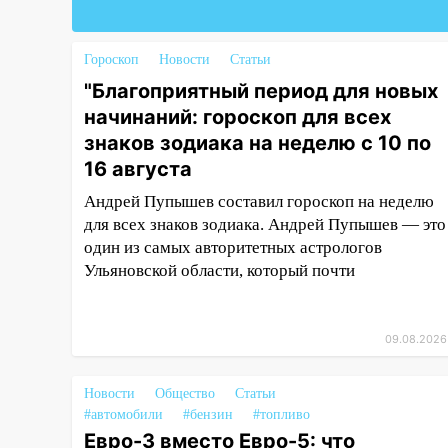
неделю с 10 по 16 августа
13:00
На проспекте Тюленева в
Гороскоп
Новости
Статьи
Ульяновске образовалось
"Благоприятный период для новых
«море»
начинаний: гороскоп для всех
12:57
В Ульяновской области
знаков зодиака на неделю с 10 по
ожидается крупный град
16 августа
12:11
Где есть бензин в
Андрей Пупышев составил гороскоп на неделю
Ульяновске 9 августа: список
для всех знаков зодиака. Андрей Пупышев — это
АЗС
один из самых авторитетных астрологов
Ульяновской области, который почти
11:55
Соцсети: светофор упал
на машину во время сильного
ливня в Ульяновске
09.08.2026
11:00
В Ульяновской области
люди в СНТ сидят без света
Новости
Общество
Статьи
10:13
Прокуратура подвела
#автомобили
#бензин
#топливо
итоги недели в Ульяновской
Евро-3 вместо Евро-5: что