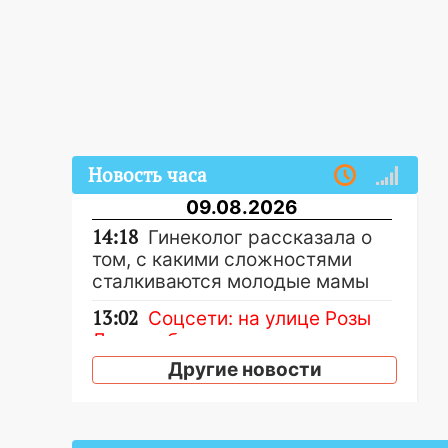
Новость часа
09.08.2026
14:18
Гинеколог рассказала о
том, с какими сложностями
сталкиваются молодые мамы
13:02
Соцсети: на улице Розы
Люксембург дерево упало на
автомобиль
Другие новости
13:00
«Благоприятный период
для новых начинаний: гороскоп
для всех знаков зодиака на