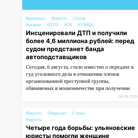
18:02
В Ульяновск едут звезды
баскетбола!
Криминал
Новости
Статьи
#аварии
#ДТП
#СК
#УМВД
17:08
Ульяновский областной
Инсценировали ДТП и получили
суд оставил в силе приговор
более 4,6 миллиона рублей: перед
руководству
«УльяновскФармации» за
судом предстанет банда
махинации на 3,2 млн рублей
автоподставщиков
16:09
Ветераны легкой
Сегодня, 6 августа, стало известно о передаче в
атлетики из Ульяновска
суд уголовного дела в отношении членов
успешно выступили на
организованной преступной группы,
Чемпионате России
обвиняемых в мошенничестве при получении
06.08.2026
16:02
В Ульяновской области
убрали более 28% площадей
зерновых и зернобобовых
Новости
Общество
Статьи
культур
#юристы
Четыре года борьбы: ульяновские
15:51
Бросила кирпич в жену
юристы помогли женщине
брата: в Ульяновской области