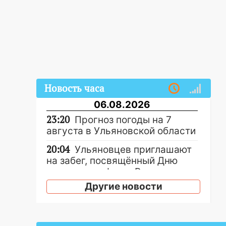
Новость часа
06.08.2026
23:20
Прогноз погоды на 7
августа в Ульяновской области
20:04
Ульяновцев приглашают
на забег, посвящённый Дню
воздушного флота России
Другие новости
19:12
В Ульяновской области
руководителя частной
компании наказали за сокрытие
прошлого своего сотрудник