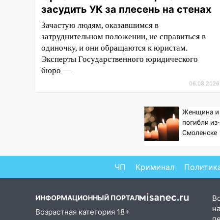
засудить УК за плесень на стенах
завели дело на агрессивную
женщину
Зачастую людям, оказавшимся в
затруднительном положении, не справиться в
15:47
На улице Радищева
одиночку, и они обращаются к юристам.
сбили курьера: крупная авария
в Ульяновске
Эксперты Государственного юридического
бюро —
15:15
Проводил до квартиры и
06.08.2026
ограбил: новый кавалер
женщины оказался
рецидивистом
Женщина и
погибли из
14:26
В Ульяновске ограничат
Смоленске
движение по улице Ефремова
14:23
67% ульяновцев готовы
ЧП
Криминал
Политик
передумать увольняться, если
им повысят зарплату
14:01
Инсценировали ДТП и
ИНФОРМАЦИОННЫЙ ПОРТАЛ
В
получили более 4,6 миллиона
на
Возрастная категория 18+
рублей: перед судом
п