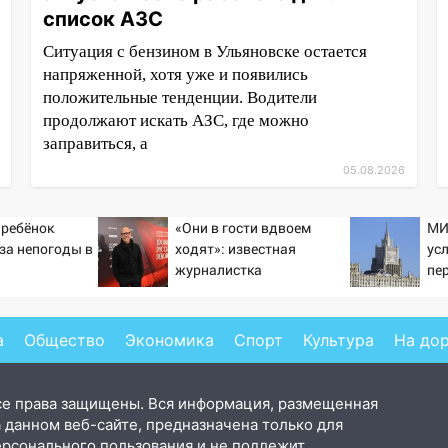
список АЗС
Ситуация с бензином в Ульяновске остается
напряженной, хотя уже и появились
положительные тенденции. Водители
продолжают искать АЗС, где можно
заправиться, а
05.08.2026
 ребёнок
«Они в гости вдвоем
МИ
-за непогоды в
ходят»: известная
ус
журналистка
пе
подтвердила роман
Ук
Бондарчука и Исаковой
а
Общество
Экономика
Спорт
Культура
На до
се права защищены. Вся информация, размещенная
 данном веб-сайте, предназначена только для
ерсонального пользования и не подлежит