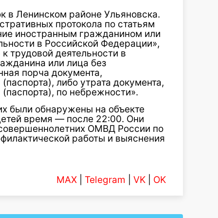
к в Ленинском районе Ульяновска.
стративных протокола по статьям
ение иностранным гражданином или
льности в Российской Федерации»,
 к трудовой деятельности в
ажданина или лица без
нная порча документа,
паспорта), либо утрата документа,
(паспорта), по небрежности».
их были обнаружены на объекте
етей время — после 22:00. Они
есовершеннолетних ОМВД России по
офилактической работы и выяснения
MAX
|
Telegram
|
VK
|
OK