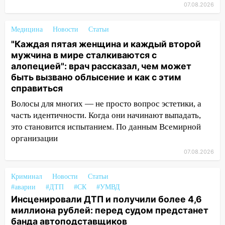
09:50
В Ульяновске черный коршун
07.08.2026
застрял в тепловозе
09:44
Ульяновские спасатели помогли
Медицина
Новости
Статьи
юному велосипедисту на улице
"Каждая пятая женщина и каждый второй
Чернышевского
мужчина в мире сталкиваются с
алопецией": врач рассказал, чем может
08:21
В Заволжском районе украли два
быть вызвано облысение и как с этим
велосипеда
справиться
07:18
В Ульяновск идет
Волосы для многих — не просто вопрос эстетики, а
тридцатиградусная жара: какая будет
часть идентичности. Когда они начинают выпадать,
погода в четверг
это становится испытанием. По данным Всемирной
организации
06:00
Четыре года борьбы: ульяновские
юристы помогли женщине засудить УК
07.08.2026
за плесень на стенах
Криминал
Новости
Статьи
05:00
Кому 6 августа звезды сулят
#аварии
#ДТП
#СК
#УМВД
прибыль, а кому — испытания на
Инсценировали ДТП и получили более 4,6
прочность
миллиона рублей: перед судом предстанет
05.08.2026
банда автоподставщиков