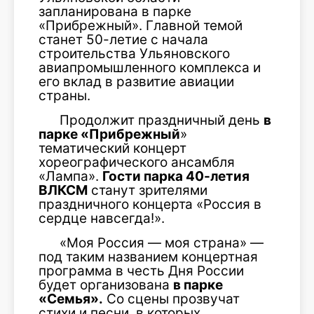
запланирована в парке
«Прибрежный». Главной темой
станет 50-летие с начала
строительства Ульяновского
авиапромышленного комплекса и
его вклад в развитие авиации
страны.
Продолжит праздничный день
в
парке «Прибрежный
»
тематический концерт
хореографического ансамбля
«Лампа».
Гости парка 40-летия
ВЛКСМ
станут зрителями
праздничного концерта «Россия в
сердце навсегда!».
«Моя Россия — моя страна» —
под таким названием концертная
программа в честь Дня России
будет организована
в парке
«Семья».
Со сцены прозвучат
стихи и песни, в которых