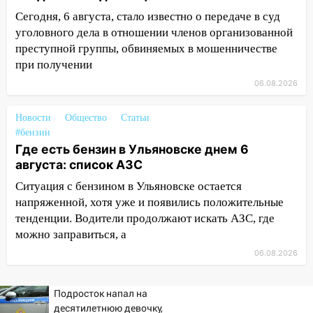
22:58
Соцсети: на проспекте Тюленева
Сегодня, 6 августа, стало известно о передаче в суд
ДТП с мотоциклистом
уголовного дела в отношении членов организованной
преступной группы, обвиняемых в мошенничестве
20:22
Мошенники обманули 92-летнюю
при получении
жительницу Ульяновской области
06.08.2026
19:14
Житель Ульяновской области
подвез троих незнакомцев на трассе и
Новости
Общество
Статьи
заработал уголовное дело
#бензин
Где есть бензин в Ульяновске днем 6
18:14
Прогноз погоды на 6 августа в
августа: список АЗС
Ульяновской области
Ситуация с бензином в Ульяновске остается
18:00
Мотофристайл, рок и силовой
напряженной, хотя уже и появились положительные
экстрим: в Ульяновске пройдет
тенденции. Водители продолжают искать АЗС, где
большой фестиваль «Наше время»
можно заправиться, а
17:30
Где есть бензин в Ульяновске 5
06.08.2026
августа после рабочего дня: список АЗС
17:05
«Обыск» по видеосвязи: в
Подросток напал на
Ульяновске задержали 19-летнюю
десятилетнюю девочку,