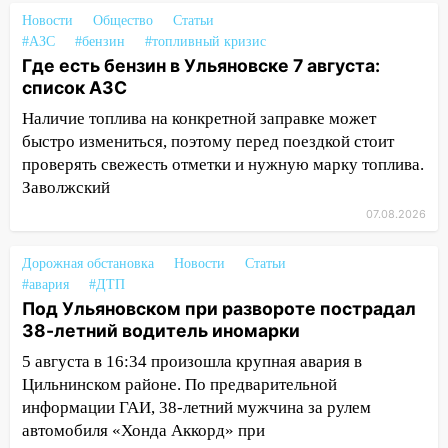
120 тысяч долга
Новости
Общество
Статьи
#АЗС
#бензин
#топливный кризис
11:49
Снят режим «Ракетная
Где есть бензин в Ульяновске 7 августа:
опасность» на территории Ульяновской
список АЗС
области
Наличие топлива на конкретной заправке может
11:30
Кабмин РФ разрешил до 1 июля
быстро измениться, поэтому перед поездкой стоит
2027 года импорт, выпуск и обращение
проверять свежесть отметки и нужную марку топлива.
бензина Евро 2, Евро 3, Евро 4
Заволжский
11:12
Соцсети: на Рябикова автомобиль
07.08.2026
врезался в забор
Дорожная обстановка
Новости
Статьи
10:27
Где есть бензин в Ульяновске
#авария
#ДТП
днем 6 августа: список АЗС
Под Ульяновском при развороте пострадал
38-летний водитель иномарки
10:16
Внимание! В Ульяновской области
объявлена ракетная опасность
5 августа в 16:34 произошла крупная авария в
Цильнинском районе. По предварительной
10:00
В Старомайнском районе утонул
информации ГАИ, 38-летний мужчина за рулем
51-летний мужчина
автомобиля «Хонда Аккорд» при