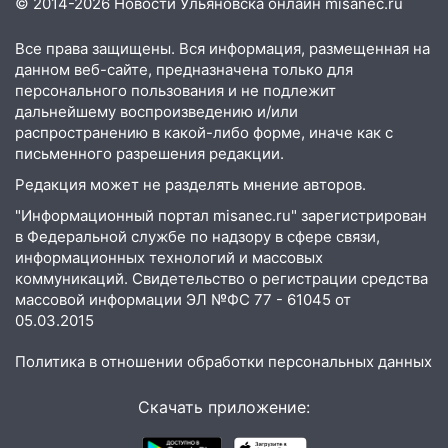
© 2014-2026 Новости Ульяновска онлайн
misanec.ru
надвигается жара
14:08
Пешеход переходил по «зебре»:
Все права защищены. Вся информация, размещенная на
подробности серьезной аварии на
данном веб-сайте, предназначена только для
Фруктовой
персонального пользования и не подлежит
дальнейшему воспроизведению и/или
13:30
В Димитровграде на улице
распространению в какой-либо форме, иначе как с
Трудовой горело здание
письменного разрешения редакции.
13:00
Водитель без прав врезался в
Редакция может не разделять мнение авторов.
припаркованный автомобиль
"Информационный портал misanec.ru" зарегистрирован
в Федеральной службе по надзору в сфере связи,
12:37
Переезжал «зебру» на
информационных технологий и массовых
велосипеде и попал под колеса
коммуникаций. Свидетельство о регистрации средства
массовой информации ЭЛ №ФС 77 - 61045 от
12:18
Вспыхнул изнутри: в
05.03.2015
Железнодорожном районе горела дача
11:33
В Засвияжье под колёса авто
Политика в отношении обработки персональных данных
попал мужчина
Скачать приложение:
11:17
В Радищевском районе сгорели
хозяйственные постройки