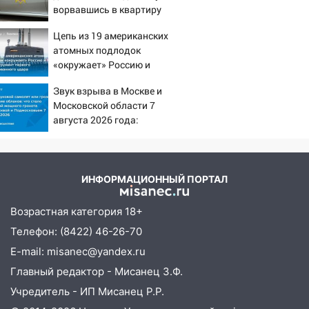
сообщницу мошенников
ворвавшись в квартиру
16:12
Едва не перерезал горло: в
Цепь из 19 американских
Вешкайме посиделки с судимым
атомных подлодок
знакомым закончились для женщины
«окружает» Россию и
Китай: это инструмент
больницей
Звук взрыва в Москве и
первого массированного
16:06
Московской области 7
18-летняя девушка без прав
удара
августа 2026 года:
перевернулась на мопеде и попала в
Причины, источник,
больницу
откуда был громкий
15:59
Ульяновец отдал более 14
хлопок
миллионов рублей за криминальное
ИНФОРМАЦИОННЫЙ ПОРТАЛ
покровительство
Возрастная категория 18+
15:32
На «кольце» кроссовер сбил 18-
Телефон: (8422) 46-26-70
летнего мопедиста
E-mail: misanec@yandex.ru
15:00
В Ульяновске после тройного ДТП
Главный редактор - Мисанец З.Ф.
госпитализировали 25-летнего байкера
Учредитель - ИП Мисанец Р.Р.
14:32
На Ульяновскую область