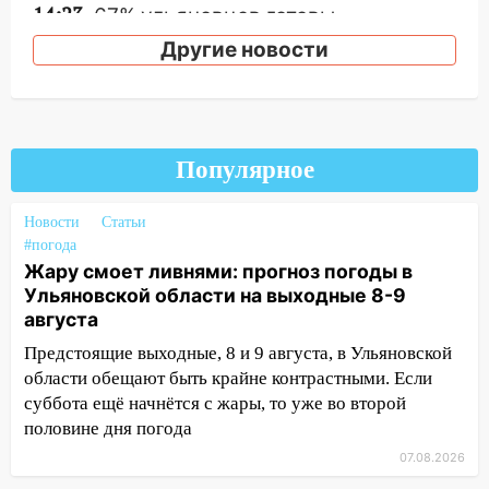
14:23
67% ульяновцев готовы
передумать увольняться, если им
Другие новости
повысят зарплату
14:01
Инсценировали ДТП и получили
более 4,6 миллиона рублей: перед
судом предстанет банда
Популярное
автоподставщиков
13:36
В Инзе произошел крупный пожар
Новости
Статьи
#погода
13:00
В суде защитили репутацию
Жару смоет ливнями: прогноз погоды в
мужчины, которого необоснованно
Ульяновской области на выходные 8-9
обвиняли в жестоком обращении с
августа
животными
Предстоящие выходные, 8 и 9 августа, в Ульяновской
12:28
Миллион на «льготниках»: в
области обещают быть крайне контрастными. Если
Ульяновской области перевозчик
суббота ещё начнётся с жары, то уже во второй
провернул хитрую схему с чужими
половине дня погода
проездными
07.08.2026
12:10
Ульяновский алиментщик накопил