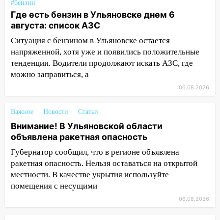
#бензин
судом предстанет банда
Где есть бензин в Ульяновске днем 6
автоподставщиков
августа: список АЗС
13:36
В Инзе произошел крупный пожар
Ситуация с бензином в Ульяновске остается
напряженной, хотя уже и появились положительные
13:00
В суде защитили репутацию
тенденции. Водители продолжают искать АЗС, где
мужчины, которого необоснованно
можно заправиться, а
обвиняли в жестоком обращении с
животными
06.08.2026
12:28
Миллион на «льготниках»: в
Важное
Новости
Статьи
Ульяновской области перевозчик
Внимание! В Ульяновской области
провернул хитрую схему с чужими
объявлена ракетная опасность
проездными
Губернатор сообщил, что в регионе объявлена
12:10
Ульяновский алиментщик накопил
ракетная опасность. Нельзя оставаться на открытой
120 тысяч долга
местности. В качестве укрытия используйте
11:49
помещения с несущими
Снят режим «Ракетная
опасность» на территории Ульяновской
06.08.2026
области