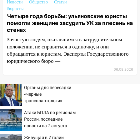
Новости
Общество
Статьи
11:30
Кабмин РФ разрешил до 1 июля
#юристы
2027 года импорт, выпуск и обращение
Четыре года борьбы: ульяновские юристы
бензина Евро 2, Евро 3, Евро 4
помогли женщине засудить УК за плесень на
11:12
Соцсети: на Рябикова автомобиль
стенах
врезался в забор
Зачастую людям, оказавшимся в затруднительном
положении, не справиться в одиночку, и они
10:27
Где есть бензин в Ульяновске
обращаются к юристам. Эксперты Государственного
днем 6 августа: список АЗС
юридического бюро —
10:16
Внимание! В Ульяновской области
06.08.2026
объявлена ракетная опасность
10:00
В Старомайнском районе утонул
Органы для пересадки
51-летний мужчина
«черные
трансплантологи»
09:50
В Ульяновске черный коршун
извлекали у еще живых
застрял в тепловозе
Атаки БПЛА по регионам
пациентов
России, последние
09:44
Ульяновские спасатели помогли
новости на 7 августа
юному велосипедисту на улице
2026: последствия, атаки
Чернышевского
Живущая в Италии
на склады Wildberries,