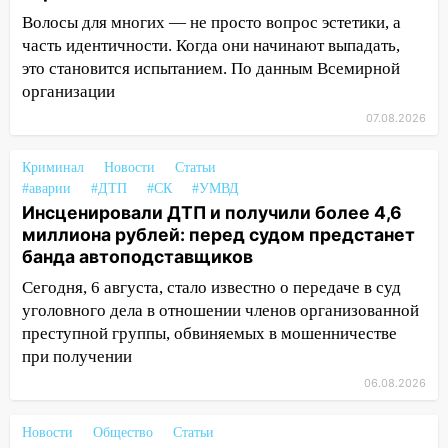
более 28% площадей зерновых и
Волосы для многих — не просто вопрос эстетики, а
зернобобовых культур
часть идентичности. Когда они начинают выпадать,
15:51
Бросила кирпич в жену брата: в
это становится испытанием. По данным Всемирной
Ульяновской области завели дело на
организации
агрессивную женщину
07.08.2026
15:47
На улице Радищева сбили
курьера: крупная авария в Ульяновске
Криминал
Новости
Статьи
#аварии
#ДТП
#СК
#УМВД
15:15
Проводил до квартиры и ограбил:
Инсценировали ДТП и получили более 4,6
новый кавалер женщины оказался
миллиона рублей: перед судом предстанет
рецидивистом
банда автоподставщиков
14:26
В Ульяновске ограничат движение
Сегодня, 6 августа, стало известно о передаче в суд
по улице Ефремова
уголовного дела в отношении членов организованной
преступной группы, обвиняемых в мошенничестве
14:23
67% ульяновцев готовы
при получении
передумать увольняться, если им
повысят зарплату
06.08.2026
14:01
Инсценировали ДТП и получили
Новости
Общество
Статьи
более 4,6 миллиона рублей: перед