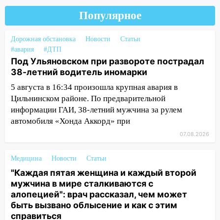
20:04
Ульяновцев приглашают на забег,
посвящённый Дню воздушного флота
Популярное
России
19:12
Дорожная обстановка
В Ульяновской области
Новости
Статьи
#авария
#ДТП
руководителя частной компании
Под Ульяновском при развороте пострадал
наказали за сокрытие прошлого своего
38-летний водитель иномарки
сотрудник
5 августа в 16:34 произошла крупная авария в
18:02
В Ульяновск едут звезды
Цильнинском районе. По предварительной
баскетбола!
информации ГАИ, 38-летний мужчина за рулем
17:08
Ульяновский областной суд
автомобиля «Хонда Аккорд» при
оставил в силе приговор руководству
07.08.2026
«УльяновскФармации» за махинации на
3,2 млн рублей
Медицина
Новости
Статьи
16:09
Ветераны легкой атлетики из
"Каждая пятая женщина и каждый второй
Ульяновска успешно выступили на
мужчина в мире сталкиваются с
Чемпионате России
алопецией": врач рассказал, чем может
быть вызвано облысение и как с этим
16:02
В Ульяновской области убрали
справиться