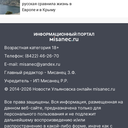
русская сравнила жизнь в
состояние пострадавших
08:21
В Заволжском районе украли два
Европе и в Крыму
велосипеда
07:18
В Ульяновск идет
тридцатиградусная жара: какая будет
ИНФОРМАЦИОННЫЙ ПОРТАЛ
погода в четверг
06:00
Четыре года борьбы: ульяновские
Возрастная категория 18+
юристы помогли женщине засудить УК
Телефон: (8422) 46-26-70
за плесень на стенах
E-mail: misanec@yandex.ru
05:00
Кому 6 августа звезды сулят
Главный редактор - Мисанец З.Ф.
прибыль, а кому — испытания на
Учредитель - ИП Мисанец Р.Р.
прочность
© 2014-2026 Новости Ульяновска онлайн
misanec.ru
05.08.2026
22:58
Соцсети: на проспекте Тюленева
Все права защищены. Вся информация, размещенная на
ДТП с мотоциклистом
данном веб-сайте, предназначена только для
персонального пользования и не подлежит
20:22
Мошенники обманули 92-летнюю
дальнейшему воспроизведению и/или
жительницу Ульяновской области
распространению в какой-либо форме, иначе как с