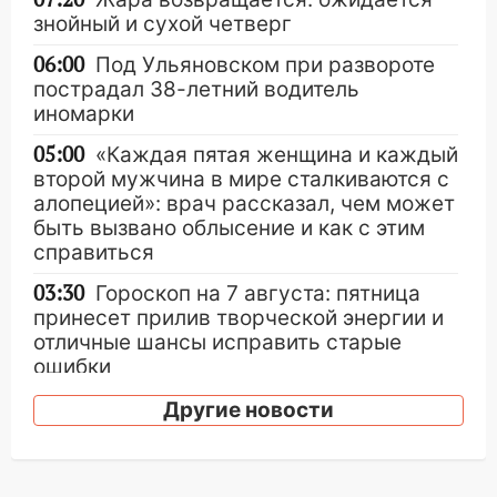
знойный и сухой четверг
06:00
Под Ульяновском при развороте
пострадал 38-летний водитель
иномарки
05:00
«Каждая пятая женщина и каждый
второй мужчина в мире сталкиваются с
алопецией»: врач рассказал, чем может
быть вызвано облысение и как с этим
справиться
03:30
Гороскоп на 7 августа: пятница
принесет прилив творческой энергии и
отличные шансы исправить старые
ошибки
06.08.2026
Другие новости
23:20
Прогноз погоды на 7 августа в
Ульяновской области