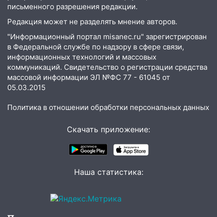
письменного разрешения редакции.
19:14
Житель Ульяновской области
подвез троих незнакомцев на трассе и
Редакция может не разделять мнение авторов.
заработал уголовное дело
"Информационный портал misanec.ru" зарегистрирован
в Федеральной службе по надзору в сфере связи,
18:14
Прогноз погоды на 6 августа в
информационных технологий и массовых
Ульяновской области
коммуникаций. Свидетельство о регистрации средства
18:00
Мотофристайл, рок и силовой
массовой информации ЭЛ №ФС 77 - 61045 от
экстрим: в Ульяновске пройдет
05.03.2015
большой фестиваль «Наше время»
Политика в отношении обработки персональных данных
17:30
Где есть бензин в Ульяновске 5
августа после рабочего дня: список АЗС
Скачать приложение:
17:05
«Обыск» по видеосвязи: в
Ульяновске задержали 19-летнюю
сообщницу мошенников
Наша статистика:
16:12
Едва не перерезал горло: в
Вешкайме посиделки с судимым
знакомым закончились для женщины
больницей