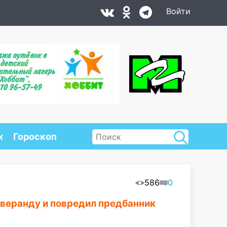
Войти
х
Гороскоп
586
0
 веранду и повредил предбанник