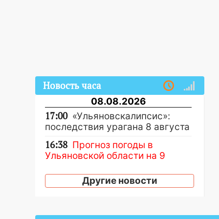
Новость часа
08.08.2026
17:00
«Ульяновскалипсис»:
последствия урагана 8 августа
16:38
Прогноз погоды в
Ульяновской области на 9
августа
Другие новости
16:34
Из-за мощной непогоды в
Ульяновске отменили
фестиваль «Наше время»