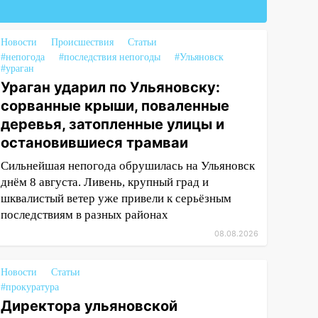
Новости
Происшествия
Статьи
#непогода
#последствия непогоды
#Ульяновск
#ураган
Ураган ударил по Ульяновску:
сорванные крыши, поваленные
деревья, затопленные улицы и
остановившиеся трамваи
Сильнейшая непогода обрушилась на Ульяновск
днём 8 августа. Ливень, крупный град и
шквалистый ветер уже привели к серьёзным
последствиям в разных районах
08.08.2026
Новости
Статьи
#прокуратура
Директора ульяновской