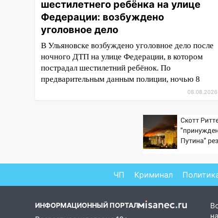
шестилетнего ребёнка на улице
14:16
Шторм продолжает
ломать город: на улице Любови
Федерации: возбуждено
Шевцовой рухнул светофор
уголовное дело
14:14
Студента из Ульяновска
В Ульяновске возбуждено уголовное дело после
обманули мошенники под
ночного ДТП на улице Федерации, в котором
видом преподавателя
пострадал шестилетний ребёнок. По
предварительным данным полиции, ночью 8
14:12
Куда жаловаться
08.08.2026
ульяновцам на упавшее дерево
или затопленную улицу после
непогоды
Скотт Ритте
"принужден
13:59
В Новом городе
Путина" ре
ураганным ветром сорвало
крах режим
опалубку со строящегося дома
13:54
В мэрии Ульяновска
ЧП
Криминал
Политик
рассказали, как устраняют
последствия мощного шторма
ИНФОРМАЦИОННЫЙ ПОРТАЛ
В
13:49
Стихия продолжает
на