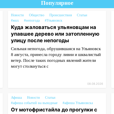
Популярное
Новости
Общество
Происшествия
Статьи
#жкх
#непогода
#Ульяновск
Куда жаловаться ульяновцам на
упавшее дерево или затопленную
улицу после непогоды
Сильная непогода, обрушившаяся на Ульяновск
8 августа, принесла городу ливни и шквалистый
ветер. После таких погодных явлений жители
могут столкнуться с
08.08.2026
Афиша
Новости
Статьи
#афиша событий на выходные
#афиша Ульяновска
От мотофристайла до прогулки с