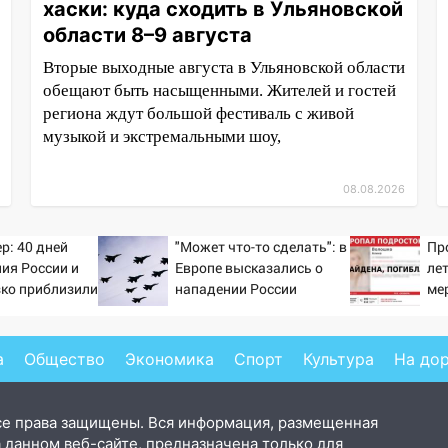
хаски: куда сходить в Ульяновской
области 8–9 августа
Вторые выходные августа в Ульяновской области
обещают быть насыщенными. Жителей и гостей
региона ждут большой фестиваль с живой
музыкой и экстремальными шоу,
08.08.2026
р: 40 дней
"Может что-то сделать": в
Пр
ия России и
Европе высказались о
ле
зко приблизили
нападении России
ме
а Зеленского
а
Общество
Экономика
Спорт
Культура
На до
се права защищены. Вся информация, размещенная
 данном веб-сайте, предназначена только для