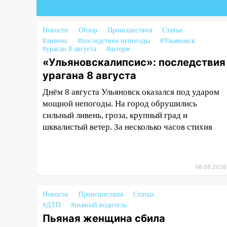
16:17
Мелекесский район
первым в Ульяновской области
намолотил более 100 тысяч
Новости
Обзор
Происшествия
Статьи
тонн зерна
#ливень
#последствия непогоды
#Ульяновск
#ураган 8 августа
#шторм
15:17
В колледжи и техникумы
«Ульяновскалипсис»: последствия
Ульяновской области подали
урагана 8 августа
более 10 тысяч заявлений
Днём 8 августа Ульяновск оказался под ударом
15:04
Фоторепортаж с улиц
мощной непогоды. На город обрушились
Ульяновска после шторма:
сильный ливень, гроза, крупный град и
поваленные деревья и
шквалистый ветер. За несколько часов стихия
затопленные улицы
14:28
Ураган вырвал остановку
на улице Деева в Заволжье
08.08.2026
14:26
Жители Ульяновска сами
пытаются расчистить ливнёвки,
Новости
Происшествия
Статьи
не дождавшись
#ДТП
#пьяный водитель
коммунальщиков
Пьяная женщина сбила