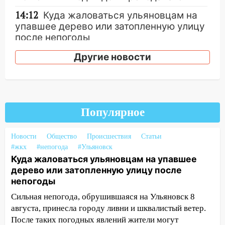
14:12
Куда жаловаться ульяновцам на
упавшее дерево или затопленную улицу
после непогоды
13:59
В Новом городе ураганным
Другие новости
ветром сорвало опалубку со
строящегося дома
13:54
В мэрии Ульяновска рассказали,
как устраняют последствия мощного
Популярное
шторма
13:49
Стихия продолжает крушить
Новости
Общество
Происшествия
Статьи
Ульяновск: дерево рухнуло на дом на
#жкх
#непогода
#Ульяновск
Куда жаловаться ульяновцам на упавшее
Орджоникидзе
дерево или затопленную улицу после
13:47
На Нижней Террасе мощным
непогоды
ветром вырвало дерево с корнем
Сильная непогода, обрушившаяся на Ульяновск 8
13:46
Сильный ветер сорвал крышу с
августа, принесла городу ливни и шквалистый ветер.
СТО на проспекте Созидателей
После таких погодных явлений жители могут