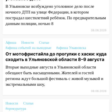
13:10
В Заволжском районе дерево
В Ульяновске возбуждено уголовное дело после
упало во дворе
ночного ДТП на улице Федерации, в котором
пострадал шестилетний ребёнок. По предварительным
13:08
Ураган ударил по Ульяновску:
данным полиции, ночью 8
сорванные крыши, поваленные деревья,
затопленные улицы и остановившиеся
08.08.2026
трамваи
Афиша
Новости
Статьи
12:17
Ульяновск накрыл крупный град:
#афиша событий на выходные
#афиша Ульяновска
после ливня город снова уходит под
От мотофристайла до прогулки с хаски: куда
воду
сходить в Ульяновской области 8–9 августа
12:12
Прокуратура взяла на контроль
Вторые выходные августа в Ульяновской области
ДТП с шестилетним ребёнком на улице
обещают быть насыщенными. Жителей и гостей
Федерации
региона ждут большой фестиваль с живой музыкой и
экстремальными шоу,
12:01
Пьяная женщина сбила
шестилетнего ребёнка на улице
08.08.2026
Федерации: возбуждено уголовное дело
Новости
Статьи
11:16
В Ульяновске ищут 37-летнего
#прокуратура
мужчину, пропавшего ещё 19 июля