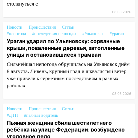
столкнуться с
13:35
Непогода продолжает бить по
08.08.2026
транспорту: в Ульяновске трамвай
сошёл с рельсов
Новости
Происшествия
Статьи
13:22
Упавшие деревья перекрыли
#непогода
#последствия непогоды
#Ульяновск
#ураган
дороги в Ульяновске: фото
Ураган ударил по Ульяновску: сорванные
крыши, поваленные деревья, затопленные
13:17
Непогода в Ульяновске не
улицы и остановившиеся трамваи
закончится сегодня: сильные ливни
сохранятся 9 августа
Сильнейшая непогода обрушилась на Ульяновск днём
8 августа. Ливень, крупный град и шквалистый ветер
13:15
Трижды «брал в долг» без спроса:
уже привели к серьёзным последствиям в разных
житель Вешкаймского района похитил у
районах
знакомого 191 тысячу рублей
08.08.2026
13:14
Ураган оторвал светофор на
проспекте Филатова в Ульяновске
Новости
Происшествия
Статьи
#ДТП
#пьяный водитель
13:12
Дерево пробило крышу дома на
Пьяная женщина сбила шестилетнего
Новгородской в Ульяновске и рухнуло
ребёнка на улице Федерации: возбуждено
на электрощит
уголовное дело