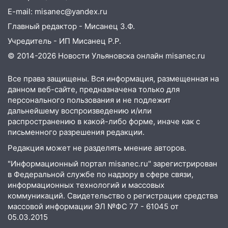
19:30
Ульяновцев приглашают
E-mail: misanec@yandex.ru
поддержать «Симбирскую чебурашку»
Главный редактор - Мисанец З.Ф.
на фестивале «ФормАРТ»
Учредитель - ИП Мисанец Р.Р.
18:11
Ульяновская область стала
© 2014-2026 Новости Ульяновска онлайн
misanec.ru
пилотным регионом проекта
«Культурное долголетие»
Все права защищены. Вся информация, размещенная на
данном веб-сайте, предназначена только для
17:23
Прогноз погоды в Ульяновской
персонального пользования и не подлежит
области на 8 августа
дальнейшему воспроизведению и/или
17:16
В реанимацию Ульяновской
распространению в какой-либо форме, иначе как с
областной больницы поступили шесть
письменного разрешения редакции.
новых аппаратов ИВЛ
Редакция может не разделять мнение авторов.
16:51
В Чердаклинском районе
"Информационный портал misanec.ru" зарегистрирован
ремонтируют дороги, ставят остановки
в Федеральной службе по надзору в сфере связи,
и проводят новое освещение
информационных технологий и массовых
коммуникаций. Свидетельство о регистрации средства
16:35
В Ульяновске установили ещё
массовой информации ЭЛ №ФС 77 - 61045 от
девять бункеров для крупногабаритного
05.03.2015
мусора