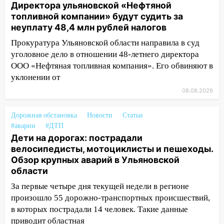
Директора ульяновской «Нефтяной
топливной компании» будут судить за
10:30
От мотофристайла до прогулки с
неуплату 48,4 млн рублей налогов
хаски: куда сходить в Ульяновской
области 8–9 августа
Прокуратура Ульяновской области направила в суд
уголовное дело в отношении 48-летнего директора
10:11
Директора ульяновской
ООО «Нефтяная топливная компания». Его обвиняют в
«Нефтяной топливной компании» будут
уклонении от
судить за неуплату 48,4 млн рублей
налогов
08.08.2026
09:28
Дети на дорогах: пострадали
Дорожная обстановка
Новости
Статьи
велосипедисты, мотоциклисты и
#аварии
#ДТП
пешеходы. Обзор крупных аварий в
Дети на дорогах: пострадали
Ульяновской области
велосипедисты, мотоциклисты и пешеходы.
Обзор крупных аварий в Ульяновской
08:30
Поджог со свечой, 16 сгоревших
области
домов и выстрел за водку
За первые четыре дня текущей недели в регионе
07:50
Какая погоды будет днем 8
произошло 55 дорожно-транспортных происшествий,
августа
в которых пострадали 14 человек. Такие данные
06:45
Императорский мост в
приводит областная