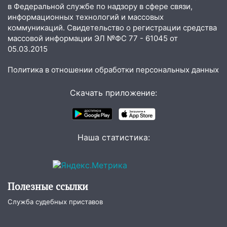
в Федеральной службе по надзору в сфере связи,
парализовали Ульяновскую область: ЧП
информационных технологий и массовых
за выходные
коммуникаций. Свидетельство о регистрации средства
05:50
Пять украденных лошадей и
массовой информации ЭЛ №ФС 77 - 61045 от
смертельная драка
05.03.2015
05:00
Боль, скованность и старение
Политика в отношении обработки персональных данных
дисков: как повседневные привычки
незаметно разрушают наш позвоночник
Скачать приложение:
03:00
День скрытых ловушек и
внезапных подарков судьбы: гороскоп
на 10 августа
Наша статистика:
09.08.2026
21:58
В Ульяновске около «нового»
моста утопили автомобиль «Вольво»
Полезные ссылки
20:20
Итоги 9 августа в Ульяновской
области: разгул стихии, поиски
Служба судебных приставов
человека на Волге и транспортный
коллапс