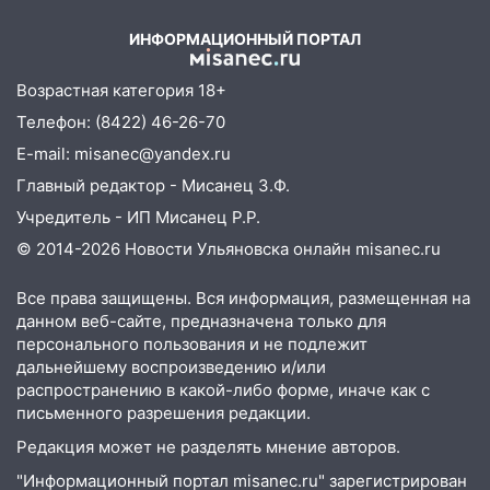
повредил кровли районного дома
– Новости
культуры и школы
ИНФОРМАЦИОННЫЙ ПОРТАЛ
09:20
Момент падения дерева на
машину в Ульяновске попал на видео
Возрастная категория 18+
Телефон: (8422) 46-26-70
09:16
Утро ульяновских водителей
началось с «глухой» пробки на старом
E-mail: misanec@yandex.ru
мосту
Главный редактор - Мисанец З.Ф.
09:10
Соцсети: на Московском шоссе в
Учредитель - ИП Мисанец Р.Р.
Ульяновске произошла авария
© 2014-2026 Новости Ульяновска онлайн
misanec.ru
08:02
В Ульяновске во время
Все права защищены. Вся информация, размещенная на
диспансеризации у 26-летнего парня
данном веб-сайте, предназначена только для
выявили онкологию
персонального пользования и не подлежит
дальнейшему воспроизведению и/или
07:00
Прохладная ночь и ветреный
распространению в какой-либо форме, иначе как с
день: прогноз погоды в Ульяновске 10
письменного разрешения редакции.
августа
Редакция может не разделять мнение авторов.
06:00
Как разрушительный ураган,
"Информационный портал misanec.ru" зарегистрирован
потопы и падающие деревья