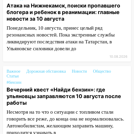
16:13
В Ульяновске перед судом
Атака на Нижнекамск, поиски пропавшего
предстанут 24 участника криминальной
блогера и ребенок в реанимации: главные
группировки
новости за 10 августа
15:34
Ливень привел к жесткому ДТП: в
Понедельник, 10 августа, принес целый ряд
Ульяновской области перевернулась
резонансных новостей. Пока экстренные службы
легковушка
ликвидируют последствия атаки на Татарстан, в
Ульяновске силовики довели до
15:13
Семьям погибших и
пострадавшим в Нижнекамске окажут
10.08.2026
материальную помощь
Важное
Дорожная обстановка
Новости
Общество
15:05
Столкновение двух «Лад» в
Статьи
Димитровграде: пассажирка оказалась
#бензин
в больнице
Вечерний квест «Найди бензин»: где
ульяновцы заправляются 10 августа после
14:23
В Вешкаймском районе
работы
перевернулся самодельный байк
Несмотря на то что о ситуации с топливом стали
14:21
Волонтеры «ЛизаАлерт»
говорить все реже, до конца она не нормализовалась.
выложили ориентировку на пропавшего
Автомобилистам, желающим заправить машину,
8 августа в шторм ульяновского
приходится узнавать в