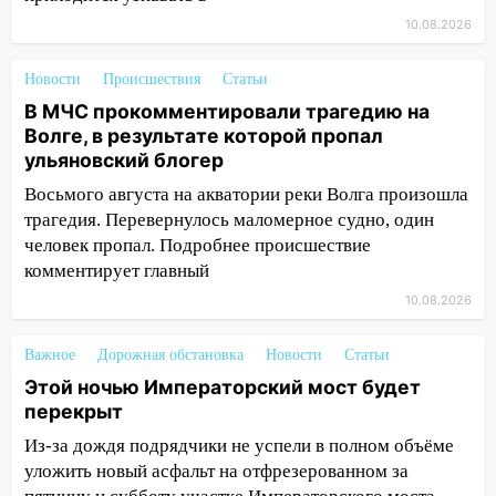
блогера
10.08.2026
14:00
Этой ночью Императорский мост
будет перекрыт
Новости
Происшествия
Статьи
13:49
Сотрудники СУ СК России по
В МЧС прокомментировали трагедию на
Ульяновской области вручили ключи от
Волге, в результате которой пропал
квартир сиротам и детям, оставшихся
ульяновский блогер
без попечения родителей
Восьмого августа на акватории реки Волга произошла
трагедия. Перевернулось маломерное судно, один
13:36
«Мама, я умру?»: очевидец
человек пропал. Подробнее происшествие
«пьяной» аварии, в которой маленькую
комментирует главный
девочку зажало между автомобилем и
перилами, рассказал о событиях
10.08.2026
ужасной ночи
Важное
Дорожная обстановка
Новости
Статьи
13:05
17-летний парень находился за
Этой ночью Императорский мост будет
рулем мотоцикла во время ДТП в Новом
перекрыт
городе: в ГАИ прокомментировали
сегодняшнюю аварию
Из-за дождя подрядчики не успели в полном объёме
уложить новый асфальт на отфрезерованном за
12:59
Губернатор Ульяновской области