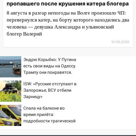
11:12
В Ульяновской области в огне
пропавшего после крушения катера блогера
погиб один человек
8 августа в разгар непогоды на Волге произошло ЧП:
11:05
12 человек погибли и 39 получили
перевернулся катер, на борту которого находились два
ранения после атаки беспилотников на
человека — девушка Александра и ульяновский
Нижнекамск
блогер Валерий
10.08.2026
10:51
В Ульяновской области
перехвачены четыре беспилотника
Эндрю Корыбко: У Путина
10:15
Соцсети: мотоциклист врезался в
есть свои виды на Одессу.
«Калину» в Новом городе
Трампу они понравятся.
Зеленскому вряд ли
10:11
Во время атаки беспилотников в
ISW: «Русские отступают в
Нижнекамске погибли люди: в
Запорожье, ВСУ отбили
республике объявили траур
Зарницу»
10:06
За выходные выпало больше
Спала на балконе во
месячной нормы осадков и упало 111
время прилёта:
деревьев в Ульяновске
подробности трагической
гибели малышки в
10:00
В Кузоватово ураганный ветер
Нижнекамске 10/08/2026