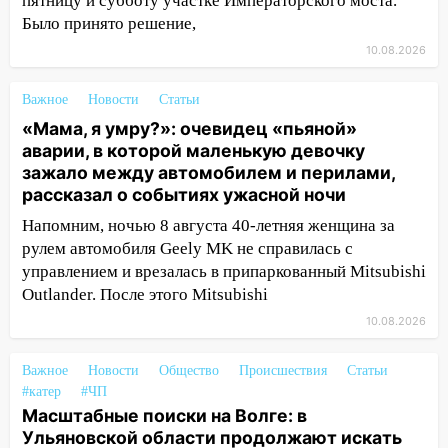
пятницу и субботу участке Императорского моста.
выразил соболезнования в связи с
Было принято решение,
трагедией в Нижнекамске
10.08.2026
12:53
Число погибших в Нижнекамске
выросло до 13 человек, среди них есть
Важное
Новости
Статьи
ребенок
«Мама, я умру?»: очевидец «пьяной»
12:46
Масштабные поиски на Волге: в
аварии, в которой маленькую девочку
Ульяновской области продолжают
зажало между автомобилем и перилами,
искать пропавшего после крушения
рассказал о событиях ужасной ночи
катера блогера
Напомним, ночью 8 августа 40-летняя женщина за
11:53
Стало известно о состоянии
рулем автомобиля Geely MK не справилась с
девочки, которую зажало между
управлением и врезалась в припаркованный Mitsubishi
автомобилем и перилами во время
Outlander. После этого Mitsubishi
«пьяного» ДТП на Федерации
10.08.2026
11:29
Сергей Клопков назначен
начальником управления
Важное
Новости
Общество
Происшествия
Статьи
#катер
административно-технического
#ЧП
Масштабные поиски на Волге: в
контроля администрации Ульяновска
Ульяновской области продолжают искать