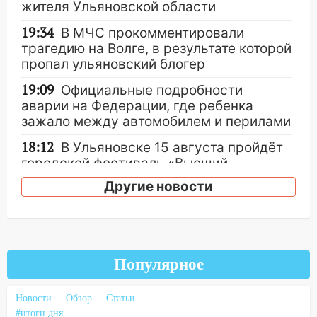
жителя Ульяновской области
19:34
В МЧС прокомментировали
трагедию на Волге, в результате которой
пропал ульяновский блогер
19:09
Официальные подробности
аварии на Федерации, где ребенка
зажало между автомобилем и перилами
18:12
В Ульяновске 15 августа пройдёт
городской фестиваль «Высший
пилотаж»
Другие новости
17:03
Прогноз погоды на 11 августа в
Ульяновской области
16:13
Неудачный маневр
дальнобойщика привел к жесткой
Популярное
аварии с пострадавшей в
Новоспасском районе
Новости
Обзор
Статьи
#итоги дня