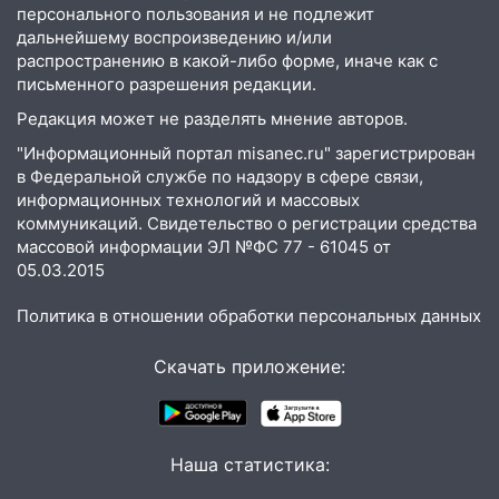
10:16
Внимание! В Ульяновской области
персонального пользования и не подлежит
объявлена ракетная опасность
дальнейшему воспроизведению и/или
распространению в какой-либо форме, иначе как с
10:00
В Старомайнском районе утонул
письменного разрешения редакции.
51-летний мужчина
Редакция может не разделять мнение авторов.
09:50
В Ульяновске черный коршун
"Информационный портал misanec.ru" зарегистрирован
застрял в тепловозе
в Федеральной службе по надзору в сфере связи,
информационных технологий и массовых
09:44
Ульяновские спасатели помогли
коммуникаций. Свидетельство о регистрации средства
юному велосипедисту на улице
массовой информации ЭЛ №ФС 77 - 61045 от
Чернышевского
05.03.2015
08:21
В Заволжском районе украли два
Политика в отношении обработки персональных данных
велосипеда
07:18
В Ульяновск идет
Скачать приложение:
тридцатиградусная жара: какая будет
погода в четверг
06:00
Четыре года борьбы: ульяновские
Наша статистика:
юристы помогли женщине засудить УК