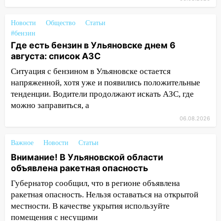
баскетбола!
17:08
Ульяновский областной суд
Новости
Общество
Статьи
оставил в силе приговор руководству
#бензин
«УльяновскФармации» за махинации на
Где есть бензин в Ульяновске днем 6
3,2 млн рублей
августа: список АЗС
16:09
Ситуация с бензином в Ульяновске остается
Ветераны легкой атлетики из
Ульяновска успешно выступили на
напряженной, хотя уже и появились положительные
Чемпионате России
тенденции. Водители продолжают искать АЗС, где
можно заправиться, а
16:02
В Ульяновской области убрали
06.08.2026
более 28% площадей зерновых и
зернобобовых культур
Важное
Новости
Статьи
15:51
Бросила кирпич в жену брата: в
Внимание! В Ульяновской области
Ульяновской области завели дело на
объявлена ракетная опасность
агрессивную женщину
Губернатор сообщил, что в регионе объявлена
15:47
На улице Радищева сбили
ракетная опасность. Нельзя оставаться на открытой
курьера: крупная авария в Ульяновске
местности. В качестве укрытия используйте
помещения с несущими