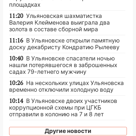
площадках
11:20
Ульяновская шахматистка
Валерия Клейменова выиграла два
золота в составе сборной мира
11:16
В Ульяновске открыли памятную
доску декабристу Кондратию Рылееву
10:40
В Ульяновске спасатели ночью
нашли потерявшегося в заброшенных
садах 79-летнего мужчину
10:26
На нескольких улицах Ульяновска
временно отключили холодную воду
10:14
В Ульяновске двоих участников
коррупционной схемы при ЦГКБ
отправили в колонию на 7 и 8 лет
09:52
Ночью беспилотники сбили над
Другие новости
соседними Татарстаном и Саратовской