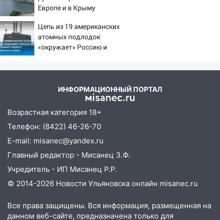
12:28
Миллион на «льготниках»: в
Европе и в Крыму
Ульяновской области перевозчик
Цепь из 19 американских
провернул хитрую схему с чужими
атомных подлодок
проездными
«окружает» Россию и
12:10
Китай: это инструмент
Ульяновский алиментщик накопил
первого массированного
120 тысяч долга
удара
11:49
Снят режим «Ракетная
ИНФОРМАЦИОННЫЙ ПОРТАЛ
опасность» на территории Ульяновской
области
Возрастная категория 18+
11:30
Телефон: (8422) 46-26-70
Кабмин РФ разрешил до 1 июля
2027 года импорт, выпуск и обращение
E-mail: misanec@yandex.ru
бензина Евро 2, Евро 3, Евро 4
Главный редактор - Мисанец З.Ф.
11:12
Соцсети: на Рябикова автомобиль
Учредитель - ИП Мисанец Р.Р.
врезался в забор
© 2014-2026 Новости Ульяновска онлайн
misanec.ru
10:27
Где есть бензин в Ульяновске
Все права защищены. Вся информация, размещенная на
днем 6 августа: список АЗС
данном веб-сайте, предназначена только для