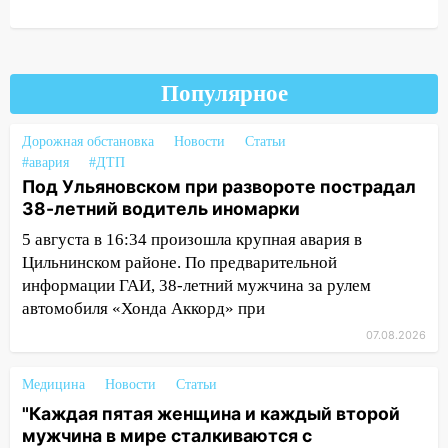
областью
09:41
Диана Шурыгина уверовала в
Бога в СИЗО
Популярное
09:35
В Ульяновске директора фирмы
будут судить за неуплату налогов на 48
Дорожная обстановка
Новости
Статьи
млн рублей
#авария
#ДТП
08:22
Подросток на питбайке сбил
Под Ульяновском при развороте пострадал
велосипедистку: пострадали двое
38-летний водитель иномарки
5 августа в 16:34 произошла крупная авария в
07:20
Жара возвращается: ожидается
Цильнинском районе. По предварительной
знойный и сухой четверг
информации ГАИ, 38-летний мужчина за рулем
06:00
Под Ульяновском при развороте
автомобиля «Хонда Аккорд» при
пострадал 38-летний водитель
07.08.2026
иномарки
05:00
«Каждая пятая женщина и каждый
Медицина
Новости
Статьи
второй мужчина в мире сталкиваются с
"Каждая пятая женщина и каждый второй
алопецией»: врач рассказал, чем может
мужчина в мире сталкиваются с