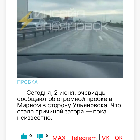
ПРОБКА
Сегодня, 2 июня, очевидцы
сообщают об огромной пробке в
Мирном в сторону Ульяновска. Что
стало причиной затора — пока
неизвестно.
0
0
MAX
|
Telegram
|
VK
|
OK