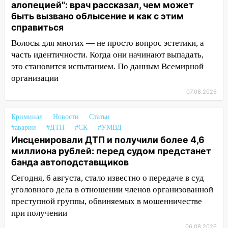
быть вызвано облысение и как с этим
алопецией": врач рассказал, чем может
справиться
быть вызвано облысение и как с этим
справиться
03:30
Гороскоп на 7 августа: пятница
принесет прилив творческой энергии и
Волосы для многих — не просто вопрос эстетики, а
отличные шансы исправить старые
часть идентичности. Когда они начинают выпадать,
ошибки
это становится испытанием. По данным Всемирной
организации
06.08.2026
07.08.2026
23:20
Прогноз погоды на 7 августа в
Ульяновской области
Криминал
Новости
Статьи
20:04
Ульяновцев приглашают на забег,
#аварии
#ДТП
#СК
#УМВД
посвящённый Дню воздушного флота
Инсценировали ДТП и получили более 4,6
России
миллиона рублей: перед судом предстанет
банда автоподставщиков
19:12
В Ульяновской области
Сегодня, 6 августа, стало известно о передаче в суд
руководителя частной компании
наказали за сокрытие прошлого своего
уголовного дела в отношении членов организованной
сотрудник
преступной группы, обвиняемых в мошенничестве
при получении
18:02
В Ульяновск едут звезды
06.08.2026