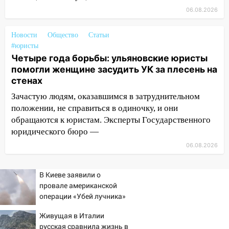
15:15
Проводил до квартиры и ограбил:
новый кавалер женщины оказался
06.08.2026
рецидивистом
Новости
Общество
Статьи
14:26
В Ульяновске ограничат движение
#юристы
по улице Ефремова
Четыре года борьбы: ульяновские юристы
помогли женщине засудить УК за плесень на
14:23
67% ульяновцев готовы
стенах
передумать увольняться, если им
повысят зарплату
Зачастую людям, оказавшимся в затруднительном
положении, не справиться в одиночку, и они
14:01
Инсценировали ДТП и получили
обращаются к юристам. Эксперты Государственного
более 4,6 миллиона рублей: перед
юридического бюро —
судом предстанет банда
автоподставщиков
06.08.2026
13:36
В Инзе произошел крупный пожар
В Киеве заявили о
13:00
В суде защитили репутацию
провале американской
мужчины, которого необоснованно
операции «Убей лучника»
обвиняли в жестоком обращении с
против России
Живущая в Италии
животными
русская сравнила жизнь в